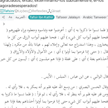
agraciados; então, exterminamo-los subitamente e, ei-los
agoradesesperados!
Tafsirs
Lições
Reflexões
Qiraat
العربية
Tafsir Ibn Kathir
Tafseer Jalalayn
Arabic Tanweer 
Aa
( فلما نسوا ما ذكروا به )
أي : أعرضوا عنه وتناسوه وجعلوه وراء ظهورهم
(
فتحنا عليهم أبواب كل شيء )
أي : فتحنا عليهم أبواب الرزق من كل ما
يختارون ، وهذا استدراج منه تعالى وإملاء لهم ،
عياذا بالله من مكره ; ولهذا
قال :
( حتى إذا فرحوا بما أوتوا )
أي : من الأموال والأولاد والأرزاق
(
أخذناهم بغتة )
أي : على غفلة
( فإذا هم مبلسون )
أي : آيسون من كل خير
.
قال الوالبي ،
عن ابن عباس :
المبلس : الآيس .
وقال الحسن البصري : من وسع الله عليه فلم ير أنه يمكر به ، فلا رأي له .
ومن قتر عليه فلم ير أنه ينظر له ، فلا رأي له ،
ثم قرأ :
( فلما نسوا ما ذكروا به
فتحنا عليهم أبواب كل شيء حتى إذا فرحوا بما أوتوا أخذناهم بغتة فإذا هم