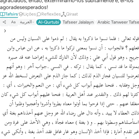
agraciados; então, exterminamo-los subitamente e, ei-los
agoradesesperados!
Tafsirs
Lições
Reflexões
Qiraat
العربية
Al-Qurtubi
Tafseer Jalalayn
Arabic Tanweer Tafs
Aa
قوله تعالى : فلما نسوا ما ذكروا به يقال : لم ذموا على النسيان وليس من
فعلهم ؟ فالجواب : أن نسوا بمعنى تركوا ما ذكروا به ، عن ابن عباس وابن
جريج ، وهو قول أبي علي ; وذلك لأن التارك للشيء إعراضا عنه قد صيره
بمنزلة ما قد نسي ، كما يقال : تركه . في النسي .جواب آخر : وهو أنهم
تعرضوا للنسيان فجاز الذم لذلك ; كما جاز الذم على التعرض لسخط الله عز
وجل وعقابه . فتحنا عليهم أبواب كل شيء أي : من النعم والخيرات ، أي :
كثرنا لهم ذلك . والتقدير عند أهل العربية : فتحنا عليهم أبواب كل شيء كان
مغلقا عنهم . حتى إذا فرحوا بما أوتوا معناه بطروا وأشروا وأعجبوا وظنوا أن
ذلك العطاء لا يبيد ، وأنه دال على رضاء الله عز وجل عنهم أخذناهم بغتة أي
استأصلناهم وسطونا بهم . و ( بغتة ) معناه فجأة ، وهي الأخذ على غرة ومن
غير تقدم أمارة ; فإذا أخذ الإنسان وهو غار غافل فقد أخذ بغتة ، وأنكى شيء