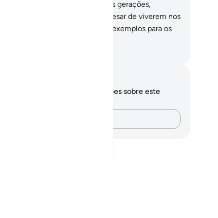
o lhes mostramos, acaso, quantas gerações,
teriores a eles, exterminamos, apesar de viverem nos
smos lugaresque eles? Nisso há exemplos para os
nsatos.
rtuguese Translation( Samir )
otações e reflexões
cê não tem anotações ou reflexões sobre este
sículo.
Registre suas ideias…