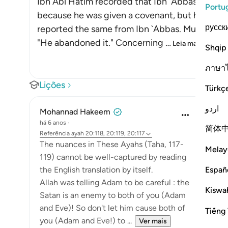
Ibn Abi Hatim recorded that Ibn `Abbas said, "
Portu
because he was given a covenant, but he forgot i
русск
reported the same from Ibn `Abbas. Mujahid an
"He abandoned it." Concerning
…
Leia mais
Shqip
ภาษา
Lições
Türkç
اردو
Mohannad Hakeem
há 6 anos
·
简体
Referência
ayah 20:118, 20:119, 20:117
The nuances in These Ayahs (Taha, 117-
Melay
119) cannot be well-captured by reading
Españ
the English translation by itself.
Allah was telling Adam to be careful : the
Kiswah
Satan is an enemy to both of you (Adam
and Eve)! So don't let him cause both of
Tiếng 
you (Adam and Eve!) to ...
Ver mais