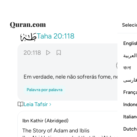
Seleci
020
ان لك الا تجوع فيها ولا تعرى ١١٨
Taha
20:118
Englis
20:118
العربية
ﱿ
বাংলা
Em verdade, nele não sofrerás fome, nem estar
ارسی
Palavra por palavra
França
Leia Tafsir
Indon
Italia
Ibn Kathir (Abridged)
Dutch
The Story of Adam and Iblis