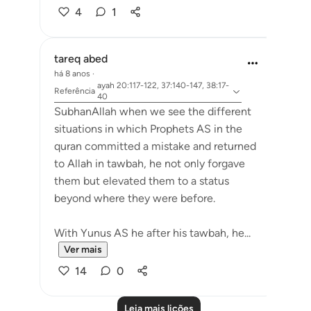
4
1
tareq abed
há 8 anos
·
ayah 20:117-122, 37:140-147, 38:17-
Referência
40
SubhanAllah when we see the different
situations in which Prophets AS in the
quran committed a mistake and returned
to Allah in tawbah, he not only forgave
them but elevated them to a status
beyond where they were before.
With Yunus AS he after his tawbah, he...
Ver mais
14
0
Leia mais lições