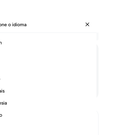
one o idioma
Entrar
Le
h
Cap
11
ﱸ
ﱹ
ﱺ
ﱻ
ﱼ
ﱽ
ﱾ
Ad
ne
ás afeito à nudez.
es
ف
Qu
Continue lendo
is
se
so
esia
pa
su
no
a 
am