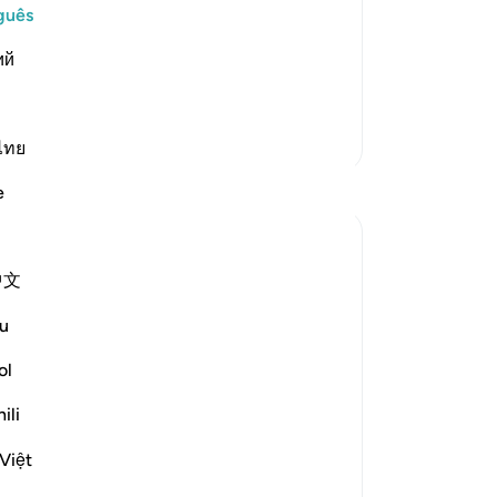
Verily, man was named Insan only
ve
guês
t (Nasiya)." `Ali bin Abi Talhah
co
ий
d Al-Hasan said that he forgot means,
Ad
Ma
en
Mais Tafsirs
Se
ไทย
ch
Reflexões
e
or
12
UmAyoub
le
há 4 anos
·
Referência
ayah 20:118-119
中文
Di
The four necessities of life are: shelter,
me
clothes, food and drink. Looking around
u
bo
the world these are the most things
ch
ol
people are deprived from due to war,
me
poverty etc..
ili
ca
ve
In this Ayah, Allah Almighty specified
Việt
vid
these needs in Jannah for Adam because