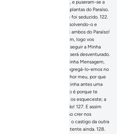
rgonhas foram-lhes manifestadas, e puseram-se a
brir os seuscorpos com folhas de plantas do Paraíso.
ão desobedeceu ao seu Senhor e foi seduzido.
122
.
s logo o seu Senhor o elegeu, absolvendo-o e
caminhando-o.
123
.
Disse: Descei ambos do Paraíso!
reis inimigos uns dos outros. Porém, logo vos
egará a Minha orientação e quemseguir a Minha
ientação, jamais se desviará, nem será desventurado.
4
.
Em troca, quem desdenhar a Minha Mensagem,
vará uma mísera vida, e, cego, congregá-lo-emos no
a daRessurreição.
125
.
Dirá: Ó Senhor meu, por que
 congregastes cego, quando eu tinha antes uma
a visão?
126
.
E (Deus lhe) dirá: Isto é porque te
egaram os Nossos versículos e tu os esqueceste; a
sma maneira, serás hojeesquecido!
127
.
E assim
stigaremos quem se exceder e não crer nos
rsículos do seu Senhor. Sabei que o castigo da outra
a serámais rigoroso, e mais persistente ainda.
128
.