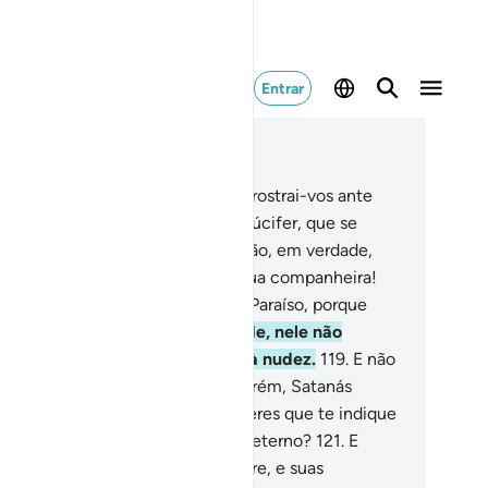
Entrar
ia no contexto
ítulo 20, Página 320, Juz 16
6
.
E quando dissemos aos anjos: Prostrai-vos ante
ão! Todos se prostraram menos Lúcifer, que se
gou.
117
.
E então dissemos: Ó Adão, em verdade,
te é tanto teu inimigo como de tua companheira!
e não cause a vossaexpulsão do Paraíso, porque
rás desventurado.
118
.
Em verdade, nele não
frerás fome, nem estarás afeito à nudez.
119
.
E não
decerás de sede ou calor.
120
.
Porém, Satanás
ssurrou-lhe, dizendo: Ó Adão, queres que te indique
árvore da prosperidade e do reino eterno?
121
.
E
bos comeram (os frutos) da árvore, e suas