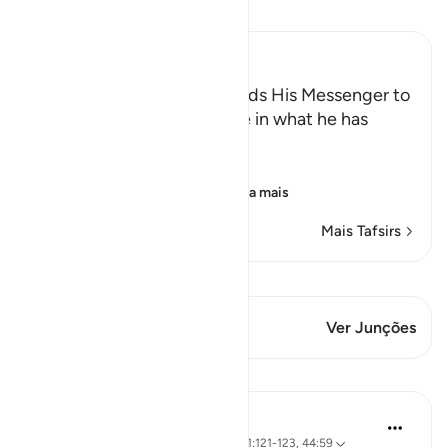
Leia Tafsir
Ibn Kathir (Abridged)
Allah, the Exalted, commands His Messenger to
say to those who disbelieve in what he has
come ...
اعْمَلُواْ عَلَى مَكَانَتِكُمْ
(Act according to your
…
Leia mais
Mais Tafsirs
Ver Qiraat
Este versículo tem 1 Junções
Ver Junções
Reflexões
Khalisa M.
ano passado
·
Referência
ayah 40:55, 11:121-123, 44:59