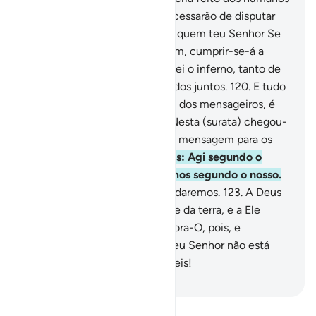
uma só nação; porém, jamais cessarão de disputar
entre si,
119
.
Salvo aqueles de quem teu Senhor Se
apiade. Para isso os criou. Assim, cumprir-se-á a
palavra do teu Senhor: Encherei o inferno, tanto de
gênios, como de humanos, todos juntos.
120
.
E tudo
o que te relatamos, da história dos mensageiros, é
para se firmar o teu coração. Nesta (surata) chegou-
te averdade, e a exortação e a mensagem para os
fiéis.
121
.
E dize aos incrédulos: Agi segundo o
vosso critério, que nós agiremos segundo o nosso.
122
.
E aguardai, que nós aguardaremos.
123
.
A Deus
pertence o mistério dos céus e da terra, e a Ele
retornarão todas as coisas. Adora-O, pois, e
encomenda-te aEle, porque teu Senhor não está
desatento de tudo quanto fazeis!
-
Portuguese Translation( Samir )