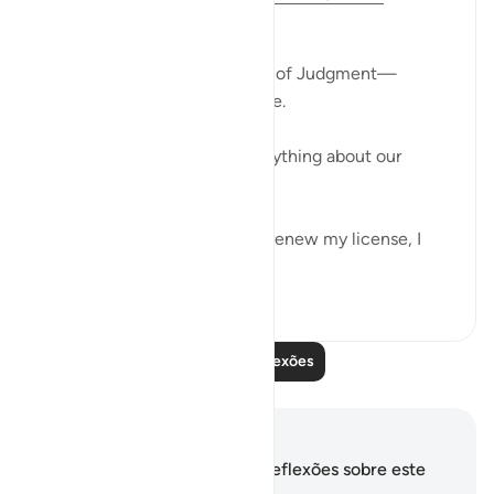
This dunya is a waiting room.
We are all waiting for the Day of Judgment—
believers and disbelievers alike.
No one can skip the wait.
But how we wait reveals everything about our
mindset.
While waiting at the DMV to renew my license, I
couldn’t help but no...
Ver mais
10
7
138
Leia mais reflexões
Anotações e reflexões
Você não tem anotações ou reflexões sobre este