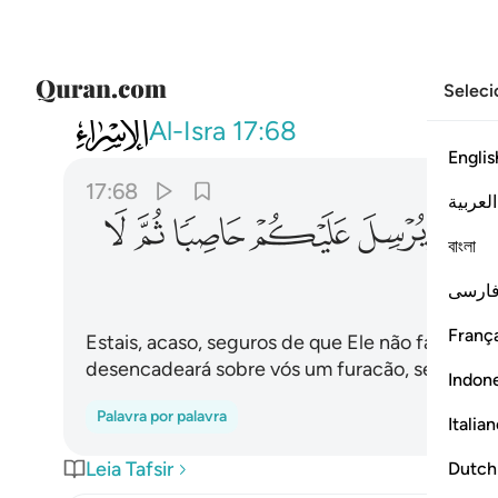
Seleci
017
افامنتم ان يخسف بكم جانب البر ا
Al-Isra
17:68
Englis
17:68
العربية
ﱜ
ﱝ
ﱞ
ﱟ
ﱠ
ﱡ
বাংলা
ارسی
França
Estais, acaso, seguros de que Ele não fará a te
desencadeará sobre vós um furacão, sem quep
Indon
Palavra por palavra
Italia
Leia Tafsir
Dutch