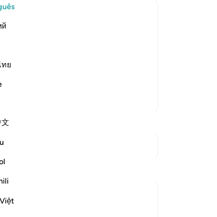
de
guês
vo
ий
en
d too
En
ry land you will be safe from His
te
nd will not swallow you up or He will
pr
ไทย
f rain that carries stones This was
…
qu
e
-
Po
Mais Tafsirs
An
中文
Vo
ver
u
Ver Junções
ol
Reflexões
ili
Syaari Ab Rahman
Việt
ano passado
·
Referência
ayah 17:68-77
AL ISRAA SERIES ~ Gaza Through Quranic