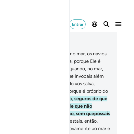
Entrar
ia no contexto
ítulo 17, Página 289, Juz 15
.
Vosso Senhor é Quem faz singrar o mar, os navios
ra que procureis algo da Sua graça, porque Ele é
sericordiosopara convosco.
67
.
E quando, no mar,
s açoita a adversidade, aqueles que invocais além
Ele desvanecem-se; porém, quando vos salva,
nduzindo-vos à terra, negai-Lo, porque é próprio do
mem ser ingrato.
68
.
Estais, acaso, seguros de que
e não fará a terra tragar-vos ou de que não
sencadeará sobre vós um furacão, sem quepossais
contrar guardião algum?
69
.
Ou estais, então,
guros de que não vos devolverá novamente ao mar e