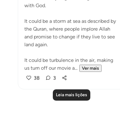
with God. ⁣⁣
It could be a storm at sea as described by
the Quran, where people implore Allah
and promise to change if they live to see
land again. ⁣⁣
It could be turbulence in the air, making
us turn off our movie a...
Ver mais
38
3
Leia mais lições