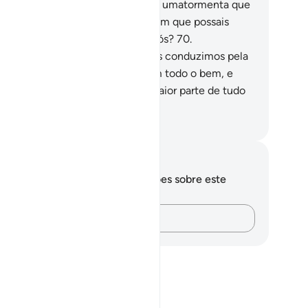
 que não desencadeará sobre vós umatormenta que
s afogará, por vossa ingratidão, sem que possais
contrar quem vos aproxime de Nós?
70
.
obrecemos os filhos de Adão e os conduzimos pela
rra e pelo mar; agraciamo-los com todo o bem, e
eferimosenormemente sobre a maior parte de tudo
anto criamos.
rtuguese Translation( Samir )
otações e reflexões
cê não tem anotações ou reflexões sobre este
sículo.
Registre suas ideias…