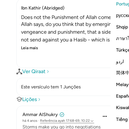
Portu
Ibn Kathir (Abridged)
русск
Does not the Punishment of Allah come on Lan
Allah says, do you think that by emerging onto d
Shqip
vengeance and punishment, that a side of the la
ภาษา
not send against you a Hasib - which is a kind o
Leia mais
Türkç
اردو
Ver Qiraat
简体
Melay
Este versículo tem 1 Junções
Españ
Lições
Kiswah
Ammar AlShukry
Tiếng 
há 4 anos
·
Referência
ayah 17:68-69, 10:22
⁣Storms make you go into negotiations