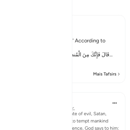
Leia Tafsir
Ibn Kathir (Abridged)
اذْهَبْ
`(Go,) I will give you respite.' According to
another Ayah (Allah) said:
قَالَ فَإِنَّكَ مِنَ الْمُنظَرِينَ - إِلَى يَوْمِ الْوَقْتِ الْمَعْلُوم
…
Leia mais
Mais Tafsirs
Lições
In the Shade of the Quran
há 31 semanas
·
Referência
ayah 17:63
It is God's will that the advocate of evil, Satan,
should have his respite to try to tempt mankind
away from divine guidance. Hence, God says to him: