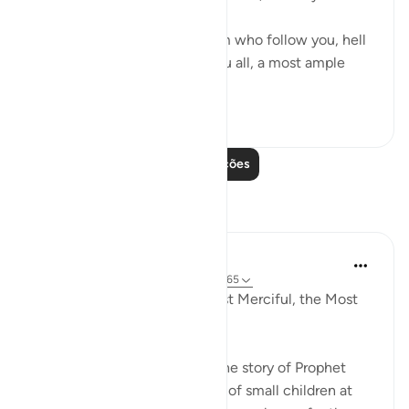
"Begone! As for those of them who follow you, hell
will be the recompense of you all, a most ample
recompens...
Ver mais
0
0
Leia mais lições
Reflexões
Razia Zahra
há 33 semanas
·
Referência
ayah 17:61-65
In the Name of Allah, the Most Merciful, the Most
Merciful,
Yesterday, I went to narrate the story of Prophet
Eesa Alahis salaam to a group of small children at