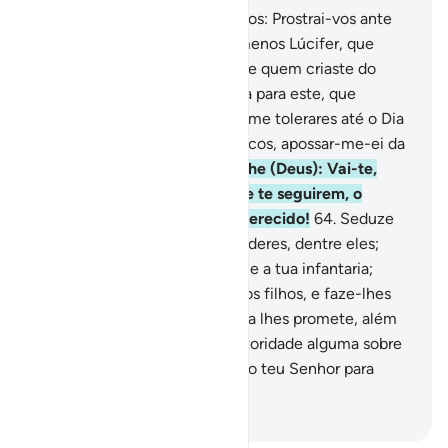
61
.
E quando dissemos aos anjos: Prostrai-vos ante
Adão!, prostraram-se todos, menos Lúcifer, que
disse: Terei deprostrar-me ante quem criaste do
barro?
62
.
E continuou: Atenta para este, que
preferiste a mim! Juro que se me tolerares até o Dia
da Ressurreição, salvo unspoucos, apossar-me-ei da
sua descendência!
63
.
Disse-lhe (Deus): Vai-te,
(Satanás)! E para aqueles que te seguirem, o
inferno será o castigo bem merecido!
64
.
Seduze
com a tua voz aqueles que puderes, dentre eles;
aturde-os com a tua cavalaria e a tua infantaria;
associa-te a elesnos bens e nos filhos, e faze-lhes
promessas! Qual! Satanás nada lhes promete, além
de quimeras.
65
.
Não terás autoridade alguma sobre
os Meus servos, porque basta o teu Senhor para
Guardião.
-
Portuguese Translation( Samir )