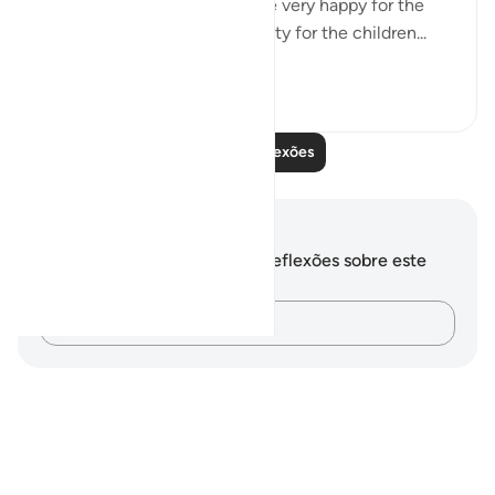
the masjid. The teachers were very happy for the
children to gain the opportunity for the children...
Ver mais
8
0
Leia mais reflexões
Anotações e reflexões
Você não tem anotações ou reflexões sobre este
versículo.
Registre suas ideias…