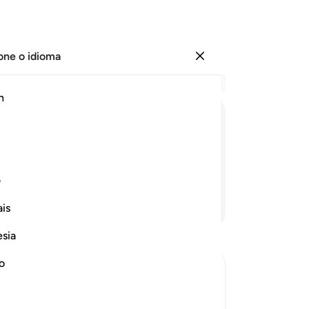
one o idioma
Entrar
Le
h
Cap
41
ﱚ
ﱛ
ﱜ
ﱝ
ﱞ
es
ab
ne
ف
apr
Continue lendo
is
pe
Ac
esia
os
an
no
e o
de