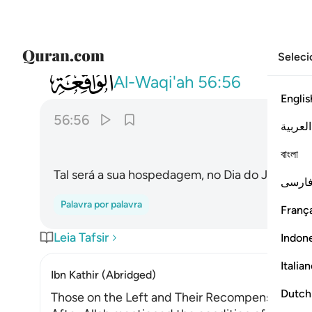
Seleci
056
هاذا نزلهم يوم الدين ٥٦
Al-Waqi'ah
56:56
Englis
56:56
العربية
বাংলা
Tal será a sua hospedagem, no Dia do Juízo!
ارسی
Palavra por palavra
França
Leia Tafsir
Indon
Italia
Ibn Kathir (Abridged)
Dutch
Those on the Left and Their Recompense