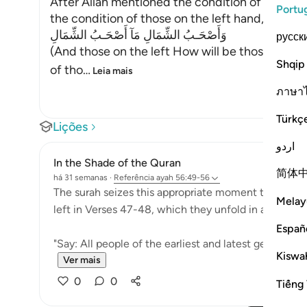
After Allah mentioned the condition of those 
Portu
the condition of those on the left hand,
وَأَصْحَـبُ الشِّمَالِ مَآ أَصْحَـبُ الشِّمَالِ
русск
(And those on the left How will be those on the
Shqip
of tho
…
Leia mais
ภาษา
Türkç
Lições
اردو
In the Shade of the Quran
简体
há 31 semanas
·
Referência
ayah 56:49-56
The surah seizes this appropriate moment to answer
Melay
left in Verses 47-48, which they unfold in an exagge
Españ
"Say: All people of the earliest and latest generation
Kiswah
Ver mais
0
0
Tiếng 