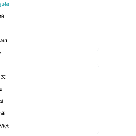
on the right hand, He then mentioned
de
guês
do
ий
54
 left) meaning, `What is the condition
co
ho
-
Po
ไทย
Mais Tafsirs
e
An
Vo
ver
中文
 the question posed by the people on the
u
rated sense of incredulity:
ol
s will indeed be gathered together...
ili
Việt