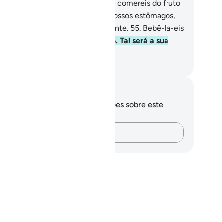
smentidores,
52
.
Sem dúvida que comereis do fruto
 zacum.
53
.
Do qual fartareis os vossos estômagos,
.
E, por cima, bebereis água fervente.
55
.
Bebê-la-eis
m a sofreguidão dos sedentos.
56
.
Tal será a sua
spedagem, no Dia do Juízo!
rtuguese Translation( Samir )
otações e reflexões
cê não tem anotações ou reflexões sobre este
sículo.
Registre suas ideias…