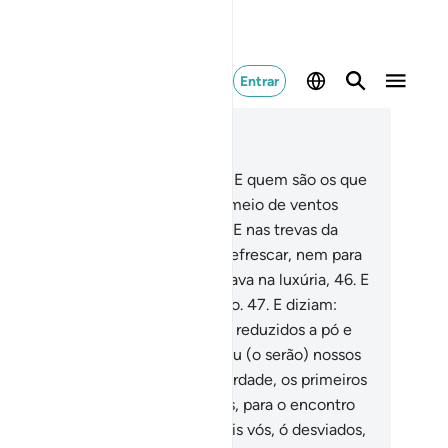
Entrar
ia no contexto
ítulo 56, Página 536, Juz 27
.
E os que estiverem à esquerda - E quem são os que
tarão à esquerda?
42
.
Estarão no meio de ventos
rasadores e na água fervente.
43
.
E nas trevas da
gra fumaça,
44
.
Sem nada, para refrescar, nem para
azar.
45
.
Porque, antes disso, estava na luxúria,
46
.
E
rsistiram, em seu supremo pecado.
47
.
E diziam:
aso, quando morrermos e formos reduzidos a pó e
sos, seremos ressuscitados,
48
.
Ou (o serão) nossos
tepassados?
49
.
Dize-lhes: Em verdade, os primeiros
s últimos.
50
.
Serão congregados, para o encontro
 um dia conhecido.
51
.
Logo, sereis vós, ó desviados,