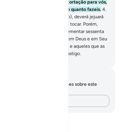
tes de as tocarem. Isso é uma exortação para vós,
rque Deus está inteirado de tudo quanto fazeis.
4
.
s, quem não o encontrar (escravo), deverá jejuará
is meses consecutivos antes de a tocar. Porém,
em não pudersuportar o jejum, dementar sessenta
cessitados. Isso, para que creiais em Deus e em Seu
nsageiro. Tais são as leis deDeus, e aqueles que as
ofanarem sofrerão um doloroso castigo.
rtuguese Translation( Samir )
otações e reflexões
cê não tem anotações ou reflexões sobre este
sículo.
Registre suas ideias…