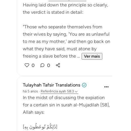
Having laid down the principle so clearly,
the verdict is stated in detail:
"Those who separate themselves from
their wives by saying, 'You are as unlawful
to me as my mother,' and then go back on
what they have said, must atone by
freeing a slave before the ...
Ver mais
0
0
Tulayhah Tafsir Translations
há 5 anos
·
Referência
ayah 58:3
In the midst of discussing the expiation
for a certain sin in surah al-Mujadilah [58],
Allah says:
[ذَٰلِكُمْ تُوعَظُونَ بِهِ]