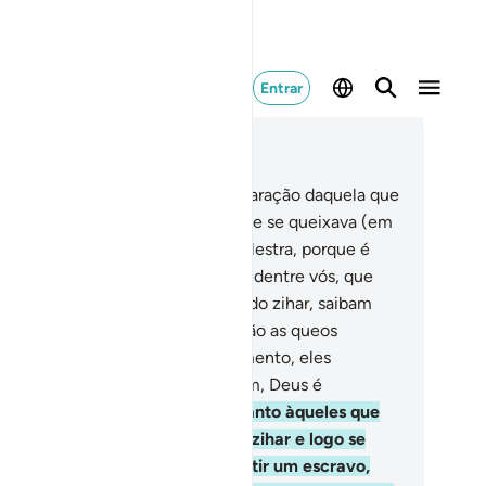
Entrar
ia no contexto
ítulo 58, Página 542, Juz 28
Em verdade, Deus escutou a declaração daquela que
scutia contigo, acerca do marido, e se queixava (em
ação) aDeus. Deus ouviu vossa palestra, porque é
iouvinte, Onividente.
2
.
Aqueles, dentre vós, que
pudiam as suas mulheres através do zihar, saibam
e elas não são suas mães. Estas são as queos
raram; certamente, com tal juramento, eles
oferiram algo iníquo e falso; porém, Deus é
solvedor, Indulgentíssimo.
3
.
Quanto àqueles que
pudiarem as suas mulheres pelo zihar e logo se
tratarem disso, deverão manumitir um escravo,