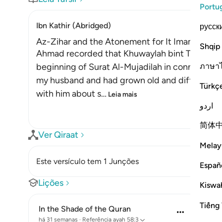
Portu
Ibn Kathir (Abridged)
русск
Az-Zihar and the Atonement for It Imam
Shqip
Ahmad recorded that Khuwaylah bint Tha`labah s
ภาษา
beginning of Surat Al-Mujadilah in connection
my husband and had grown old and difficult. O
Türkç
with him about s
…
Leia mais
اردو
简体
Ver Qiraat
Melay
Este versículo tem 1 Junções
Españ
Lições
Kiswah
Tiếng 
In the Shade of the Quran
há 31 semanas
·
Referência
ayah 58:3