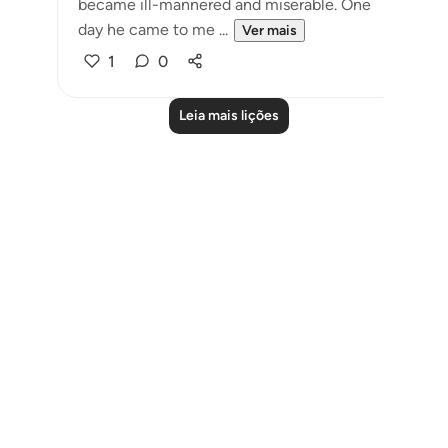
became ill-mannered and miserable. One
day he came to me ...
Ver mais
1
0
Leia mais lições
Notes
placeholders
close