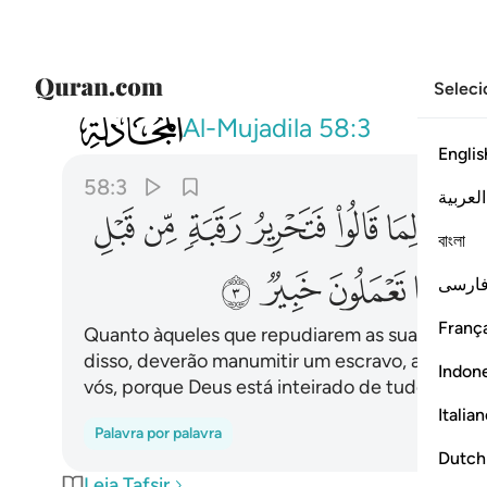
Seleci
058
والذين يظاهرون من نسايهم ثم يعودون لما 
Al-Mujadila
58:3
Englis
58:3
العربية
ﱶ
ﱷ
ﱸ
ﱹ
ﱺ
ﱻ
বাংলা
ﲄ
ﲅ
ﲆ
ﲇ
ارسی
França
Quanto àqueles que repudiarem as suas mulhere
disso, deverão manumitir um escravo, antes de
Indon
vós, porque Deus está inteirado de tudo quanto
Italia
Palavra por palavra
Dutch
Leia Tafsir