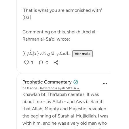
'That is what you are admonished with'
[03]
Commenting on this, sheikh 'Abd al-
Rahman al-Sa'di wrote:
[{ ذَلِكُمْ } الحكم الذي ذك...
Ver mais
1
0
Prophetic Commentary
há 8 anos
·
Referência
ayah 58:1-4
Khawlah bt. Tha‘labah narrates: It was
about me - by Allah - and Aws b. Sâmit
that Allah, Mighty and Majestic, revealed
the beginning of Surah al-Mujâdilah. I was
with him, and he was a very old man who