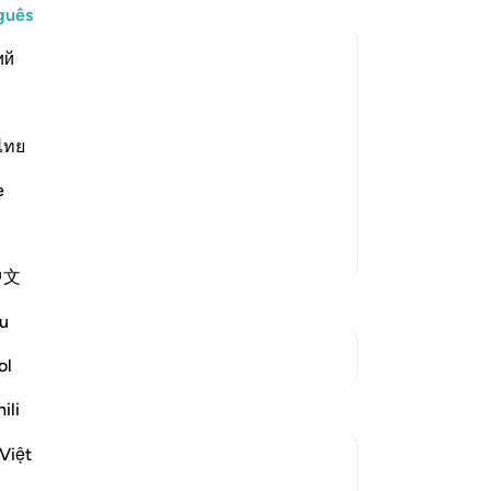
an
guês
po
ий
Ma
do
aid, "By Allah! Allah sent down the
qu
ne
ไทย
 with me and `Aws bin As-Samit. He was
Me
ne day, he came to me and I argued
e
pr
-
Po
Mais Tafsirs
中文
An
Vo
u
ver
Ver Junções
ol
Reflexões
ili
Việt
tareq abed
há 7 anos
·
Referência
ayah 58:1-6