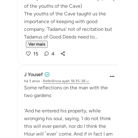
of the youths of the Cave)
The youths of the Cave taught us the
importance of keeping with good
company. 'Tadarrus' not of recitation but
Tadarrus of Good Deeds need to...
Ver mais
15
4
J Yousef
há 3 anos
·
Referência
ayah 18:35-38
Some reflections on the man with the
two gardens
'And he entered his property, while
wronging his soul, saying, 'I do not think
this will ever perish, nor do I think the
Hour will ˹ever˺ come. And if in fact I am