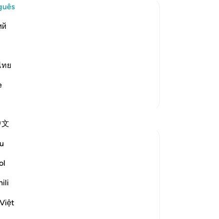
se
guês
est
ий
Po
de
panion replied to him, warning and
wing himself to be deceived.
38
as
ไทย
 dust...) This is a
…
ent
Leia mais
e
De
Mais Tafsirs
Me
po
Reflexões
中文
qu
te
Muniba Ansari
u
ar
há 21 semanas
·
Referência
ayah 18:34, 18:37
ab
ol
SubhanAllah, it is already the last Friday of
arr
Ramadan. I wanted to share a benefit from
ili
ar
Surah Al-Kahf that I learned 2 Ramadans
hav
ago, and I get reminded of it every Friday
Việt
ti
when I read it.