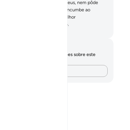
uve ajuda que o defendesse de Deus, nem pôde
var-se.
44
.
Assim, a proteção só incumbe ao
rdadeiro Deus, porque Ele é o melhor
compensador e o melhor Destino.
rtuguese Translation( Samir )
otações e reflexões
cê não tem anotações ou reflexões sobre este
sículo.
Registre suas ideias…