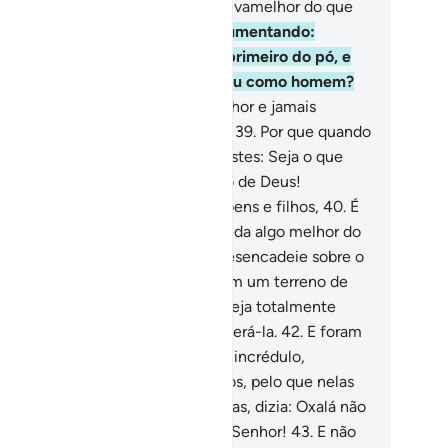
rei recompensado com outra dádivamelhor do que
a.
37
.
Seu vizinho lhe disse, argumentando:
rventura negas Quem te criou, primeiro do pó, e
pois de esperma e logo temoldou como homem?
.
Quanto a mim, Deus é meu Senhor e jamais
sociarei ninguém ao meu Senhor.
39
.
Por que quando
rastes em teu parreiral não dissestes: Seja o que
us quiser; não existe poder senão de Deus!
smoque eu seja inferior a ti em bens e filhos,
40
.
É
ssível que meu Senhor me conceda algo melhor do
e o teu parreiral e que, do céu, desencadeie sobre o
u umacentelha, que o converta em um terreno de
eia movediça.
41
.
Ou que a água seja totalmente
sorvida e nunca mais possa recuperá-la.
42
.
E foram
asadas as suas propriedades; e (o incrédulo,
rependido) retorcia, então, as mãos, pelo que nelas
iainvestido, e, vendo-as revolvidas, dizia: Oxalá não
vesse associado ninguém ao meu Senhor!
43
.
E não