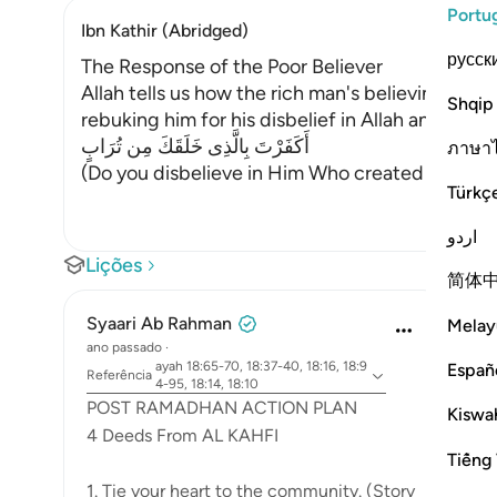
Portu
Ibn Kathir (Abridged)
русск
The Response of the Poor Believer
Allah tells us how the rich man's believing com
Shqip
rebuking him for his disbelief in Allah and allo
أَكَفَرْتَ بِالَّذِى خَلَقَكَ مِن تُرَابٍ
ภาษา
(Do you disbelieve in Him Who created you out of
Türkç
اردو
Lições
简体
Syaari Ab Rahman
Melay
ano passado
·
ayah 18:65-70, 18:37-40, 18:16, 18:9
Españ
Referência
4-95, 18:14, 18:10
POST RAMADHAN ACTION PLAN
Kiswah
4 Deeds From AL KAHFI
Tiếng 
1. Tie your heart to the community. (Story