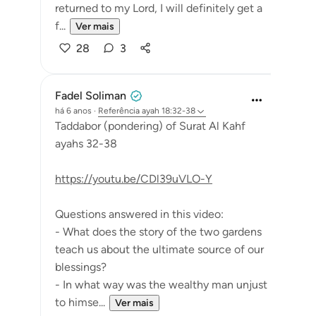
returned to my Lord, I will definitely get a
f...
Ver mais
28
3
Fadel Soliman
há 6 anos
·
Referência
ayah 18:32-38
Taddabor (pondering) of Surat Al Kahf
ayahs 32-38
https://youtu.be/CDl39uVLO-Y
Questions answered in this video:
- What does the story of the two gardens
teach us about the ultimate source of our
blessings?
- In what way was the wealthy man unjust
to himse...
Ver mais