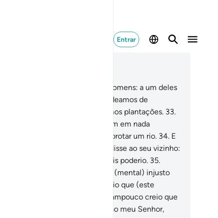
Entrar
ia no contexto
ítulo 18, Página 298, Juz 15
.
Expõe-lhes o exemplo de dois homens: a um deles
ncedemos dois parreirais, que rodeamos de
mareiras e, entreambos, dispusemos plantações.
33
.
bos os parreirais frutificaram, sem em nada
lharem, e no meio deles fizemos brotar um rio.
34
.
E
undante era a sua produção. Ele disse ao seu vizinho:
u mais rico do que tu e tenho mais poderio.
35
.
trou em seu parreiral num estado (mental) injusto
ra com a sua alma. Disse: Não creio que (este
reiral) jamaispereça,
36
.
Como tampouco creio que
Hora chegue! Porém, se retornar ao meu Senhor,