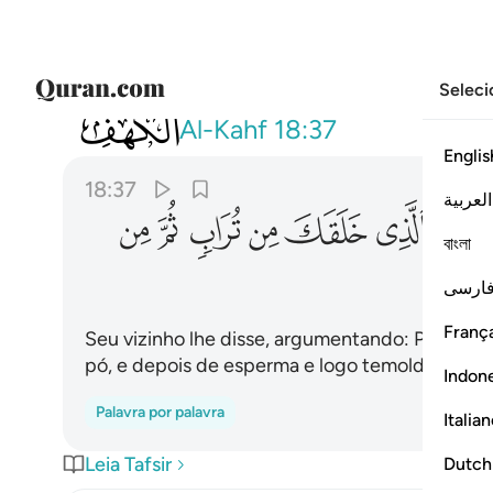
Seleci
018
قال له صاحبه وهو يحاوره اكفرت بالذ
Al-Kahf
18:37
Englis
18:37
العربية
ﱡ
ﱢ
ﱣ
ﱤ
ﱥ
ﱦ
বাংলা
ارسی
França
Seu vizinho lhe disse, argumentando: Porventu
pó, e depois de esperma e logo temoldou c
Indon
Palavra por palavra
Italia
Leia Tafsir
Dutch