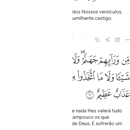
E quando chega a conhecer algo dos Nossos versículos,
escarnece-o. Estes sofrerão um humilhante castigo.
Tafsirs
Lições
Reflexões
Qiraat
45:10
ﲠ
ﲡ
ﲢﲣ
ﲤ
ﲥ
ﲦ
ﲧ
ﲨ
ن ورايهم جهنم ولا يغني عنهم ما كسبوا شييا ولا ما اتخذوا من دون الله
ِّن وَرَآئِهِمْ جَهَنَّمُ ۖ وَلَا يُغْنِى عَنْهُم مَّا كَسَبُوا۟ شَيْـًۭٔا وَلَا مَا ٱتَّخَذُوا۟ مِن دُونِ ٱللَّه
ﲩ
ﲪ
ﲫ
ﲬ
ﲭ
ﲮ
ﲯ
ﲰﲱ
ﲲ
ﲳ
ﲴ
ﲵ
Frente a eles estará o inferno, e de nada lhes valerá tudo
quanto tiverem acumulado, nem tampouco os que
adotarem porprotetores, em vez de Deus. E sofrerão um
severo castigo.