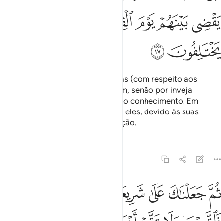
ﱾ
ﱿ
ﲀ
ﲁ
ﲂ
ﲃ
ﲄ
ﲅ
ﲆ
E lhes prescrevemos as evidências (com respeito aos
dogmas); porém, não discreparam, senão por inveja
recíproca, após lhes ter chegado o conhecimento. Em
verdade, teu Senhor julgará entre eles, devido às suas
divergências, no Dia daRessurreição.
Tafsirs
Lições
Reflexões
45:18
ﲇ
ﲈ
ﲉ
ﲊ
ﲋ
ﲌ
م جعلناك على شريعة من الامر فاتبعها ولا تتبع اهواء الذين لا يعلمون ١٨
ُمَّ جَعَلْنَـٰكَ عَلَىٰ شَرِيعَةٍۢ مِّنَ ٱلْأَمْرِ فَٱتَّبِعْهَا وَلَا تَتَّبِعْ أَهْوَآءَ ٱلَّذِينَ لَا يَعْلَمُ