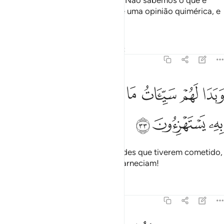
e a Hora é indubitável, dissestes: Não sabemos o que é
aHora e pensamos não passar de uma opinião quimérica, e
não estamos convencidos!
Tafsirs
Lições
Reflexões
Qiraat
45:33
ﱁ
ﱂ
ﱃ
ﱄ
ﱅ
ﱆ
ﱇ
بدا لهم سييات ما عملوا وحاق بهم ما كانوا به يستهزيون ٣٣
ﱈ
ﱉ
َبَدَا لَهُمْ سَيِّـَٔاتُ مَا عَمِلُوا۟ وَحَاقَ بِهِم مَّا كَانُوا۟ بِهِۦ يَسْتَهْزِءُونَ ٣٣
ﱊ
ﱋ
ﱌ
Então, aparecer-lhe-ão as maldades que tiverem cometido,
e os envolverá aquilo de que escarneciam!
Tafsirs
Lições
Reflexões
45:34