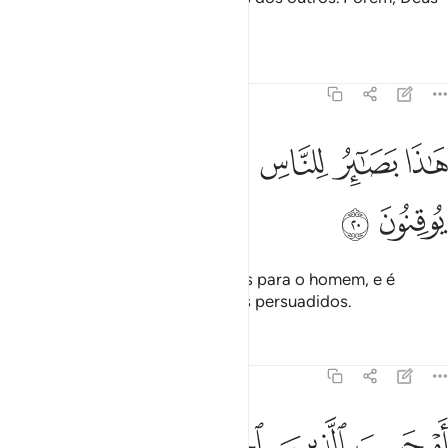
é oProtetor dos tementes.
Tafsirs
Lições
Reflexões
45:20
ﲧ
ﲨ
ﲩ
ﲪ
اذا بصاير للناس وهدى ورحمة لقوم يوقنون ٢٠
ﲫ
ﲬ
َـٰذَا بَصَـٰٓئِرُ لِلنَّاسِ وَهُدًۭى وَرَحْمَةٌۭ لِّقَوْمٍۢ يُوقِنُونَ ٢٠
ﲭ
ﲮ
Este (Alcorão) encerra evidências para o homem, e é
orientação e misericórdia para os persuadidos.
Tafsirs
Lições
Reflexões
45:21
ﲯ
ﲰ
ﲱ
ﲲ
ﲳ
ﲴ
م حسب الذين اجترحوا السييات ان نجعلهم كالذين امنوا وعملوا الصالح
َمْ حَسِبَ ٱلَّذِينَ ٱجْتَرَحُوا۟ ٱلسَّيِّـَٔاتِ أَن نَّجْعَلَهُمْ كَٱلَّذِينَ ءَامَنُوا۟ وَعَمِلُوا۟ ٱلصَّـٰلِ