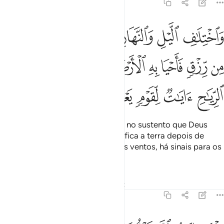
45:5
ﱛ
ﱜ
ﱝ
ﱞ
ﱟ
ﱠ
ﱡ
ﱢ
اختلاف الليل والنهار وما انزل الله من السماء من رزق فاحيا به الارض 
َٱخْتِلَـٰفِ ٱلَّيْلِ وَٱلنَّهَارِ وَمَآ أَنزَلَ ٱللَّهُ مِنَ ٱلسَّمَآءِ مِن رِّزْقٍۢ فَأَحْيَا بِهِ
ﱣ
ﱤ
ﱥ
ﱦ
ﱧ
ﱨ
ﱩ
ﱪ
ﱫ
ﱬ
ﱭ
ﱮ
ﱯ
E na alternação do dia e da noite, no sustento que Deus
envia do céu, mediante o que vivifica a terra depois de
haver sidoárida, é na variação dos ventos, há sinais para os
que raciocinam.
Tafsirs
Lições
Reflexões
Qiraat
45:6
لك ايات الله نتلوها عليك بالحق فباي حديث بعد الله واياته يومنون ٦