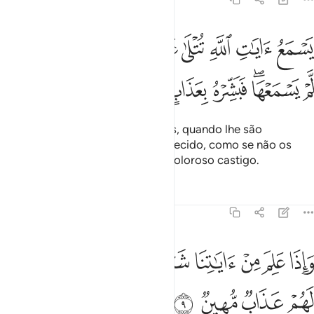
ﲃ
ﲄ
ﲅ
ﲆ
ﲇ
ﲈ
ﲉ
ﲊ
ﲋ
سمع ايات الله تتلى عليه ثم يصر مستكبرا كان لم يسمعها فبشره بعذاب 
َسْمَعُ ءَايَـٰتِ ٱللَّهِ تُتْلَىٰ عَلَيْهِ ثُمَّ يُصِرُّ مُسْتَكْبِرًۭا كَأَن لَّمْ يَسْمَعْهَا ۖ فَبَشّ
ﲌ
ﲍﲎ
ﲏ
ﲐ
ﲑ
ﲒ
Que escuta os versículos de Deus, quando lhe são
recitados, e se obstina, ensoberbecido, como se não os
tivesse ouvido! Anuncia-lhe um doloroso castigo.
Tafsirs
Lições
Reflexões
45:9
ﲓ
ﲔ
ﲕ
ﲖ
ﲗ
ﲘ
ﲙﲚ
اذا علم من اياتنا شييا اتخذها هزوا اولايك لهم عذاب مهين ٩
ﲛ
َإِذَا عَلِمَ مِنْ ءَايَـٰتِنَا شَيْـًٔا ٱتَّخَذَهَا هُزُوًا ۚ أُو۟لَـٰٓئِكَ لَهُمْ عَذَابٌۭ مُّهِينٌۭ ٩
ﲜ
ﲝ
ﲞ
ﲟ