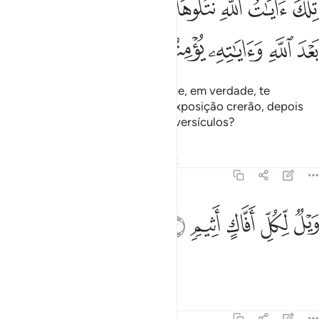
ﱰ
ﱱ
ﱲ
ﱳ
ﱴ
ﱵﱶ
ﱷ
ﱸ
ِلْكَ ءَايَـٰتُ ٱللَّهِ نَتْلُوهَا عَلَيْكَ بِٱلْحَقِّ ۖ فَبِأَىِّ حَدِيثٍۭ بَعْدَ ٱللَّهِ وَءَايَـٰتِهِۦ يُؤْمِنُونَ ٦
ﱹ
ﱺ
ﱻ
ﱼ
ﱽ
Tais são os versículos de Deus que, em verdade, te
revelamos. Assim, pois, em que exposição crerão, depois
de (rechaçarem) Deus e os Seus versículos?
Tafsirs
Lições
Reflexões
Qiraat
45:7
ﱾ
ﱿ
يل لكل افاك اثيم ٧
ﲀ
ﲁ
ﲂ
َيْلٌۭ لِّكُلِّ أَفَّاكٍ أَثِيمٍۢ ٧
Ai de todo mendaz, pecador.
Tafsirs
Lições
Reflexões
45:8