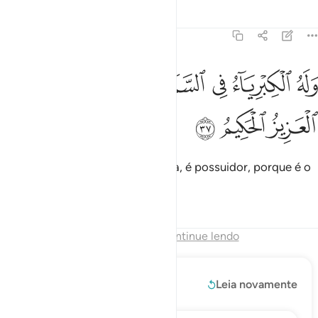
Tafsirs
Lições
Reflexões
45:37
ﱷ
ﱸ
ﱹ
ﱺ
له الكبرياء في السماوات والارض وهو العزيز الحكيم ٣٧
ﱻﱼ
ﱽ
َلَهُ ٱلْكِبْرِيَآءُ فِى ٱلسَّمَـٰوَٰتِ وَٱلْأَرْضِ ۖ وَهُوَ ٱلْعَزِيزُ ٱلْحَكِيمُ ٣٧
ﱾ
ﱿ
ﲀ
De cuja glória, nos céus e na terra, é possuidor, porque é o
Poderoso, o Prudentíssimo.
Tafsirs
Lições
Reflexões
Fim do Capítulo
Continue lendo
Leia mais
Leia novamente