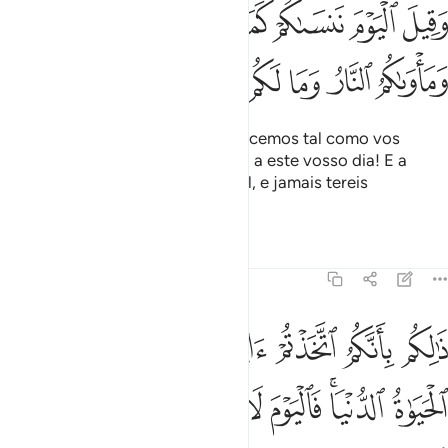
ﱍ
ﱎ
ﱏ
ﱐ
ﱑ
ﱒ
ﱓ
ﱔ
قيل اليوم ننساكم كما نسيتم لقاء يومكم هاذا وماواكم النار وما لكم من
َقِيلَ ٱلْيَوْمَ نَنسَىٰكُمْ كَمَا نَسِيتُمْ لِقَآءَ يَوْمِكُمْ هَـٰذَا وَمَأْوَىٰكُمُ ٱلنَّارُ وَمَا لَكُم 
ﱕ
ﱖ
ﱗ
ﱘ
ﱙ
ﱚ
ﱛ
E ser-lhes-á dito: Hoje vos esquecemos tal como vos
esquecestes do comparecimento a este vosso dia! E a
vossamorada será o fogo infernal, e jamais tereis
socorredores.
Tafsirs
Lições
Reflexões
45:35
ﱜ
ﱝ
ﱞ
ﱟ
ﱠ
ﱡ
ﱢ
الكم بانكم اتخذتم ايات الله هزوا وغرتكم الحياة الدنيا فاليوم لا يخرجون 
َٰلِكُم بِأَنَّكُمُ ٱتَّخَذْتُمْ ءَايَـٰتِ ٱللَّهِ هُزُوًۭا وَغَرَّتْكُمُ ٱلْحَيَوٰةُ ٱلدُّنْيَا ۚ فَٱلْيَوْمَ لَا ي
ﱣ
ﱤﱥ
ﱦ
ﱧ
ﱨ
ﱩ
ﱪ
ﱫ