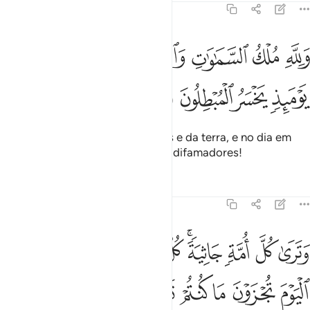
45:27
ﲗ
ﲘ
ﲙ
ﲚﲛ
ﲜ
ﲝ
ﲞ
لله ملك السماوات والارض ويوم تقوم الساعة يوميذ يخسر المبطلون ٢٧
َلِلَّهِ مُلْكُ ٱلسَّمَـٰوَٰتِ وَٱلْأَرْضِ ۚ وَيَوْمَ تَقُومُ ٱلسَّاعَةُ يَوْمَئِذٍۢ ي
ﲟ
ﲠ
ﲡ
ﲢ
A Deus pertence o reino dos céus e da terra, e no dia em
que chegar a Hora, perecerão os difamadores!
Tafsirs
Lições
Reflexões
45:28
ﲣ
ﲤ
ﲥ
ﲦﲧ
ﲨ
ﲩ
ﲪ
ﲫ
ﲬ
ترى كل امة جاثية كل امة تدعى الى كتابها اليوم تجزون ما كنتم تعملون ٨
َتَرَىٰ كُلَّ أُمَّةٍۢ جَاثِيَةًۭ ۚ كُلُّ أُمَّةٍۢ تُدْعَىٰٓ إِلَىٰ كِتَـٰبِهَا ٱلْيَوْمَ تُجْزَوْنَ مَا 
ﲭ
ﲮ
ﲯ
ﲰ
ﲱ
ﲲ