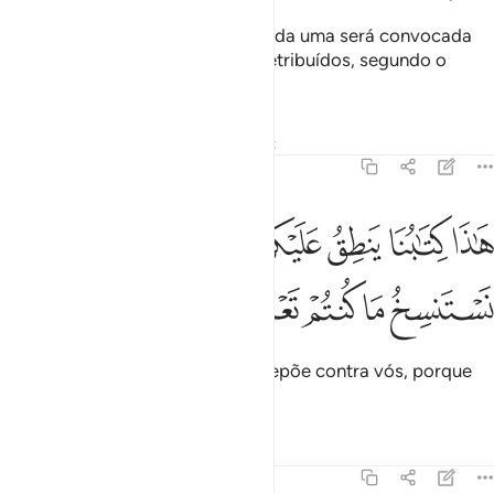
E verás cada nação genuflexa; cada uma será convocada
ante o seu registro. Hoje sereis retribuídos, segundo o
quetendes feito!
Tafsirs
Lições
Reflexões
Qiraat
45:29
ﲳ
ﲴ
ﲵ
ﲶ
ﲷﲸ
ﲹ
ﲺ
اذا كتابنا ينطق عليكم بالحق انا كنا نستنسخ ما كنتم تعملون ٢٩
َـٰذَا كِتَـٰبُنَا يَنطِقُ عَلَيْكُم بِٱلْحَقِّ ۚ إِنَّا كُنَّا نَسْتَنسِخُ مَا كُنتُمْ تَعْمَلُونَ ٢٩
ﲻ
ﲼ
ﲽ
ﲾ
ﲿ
Este é o Nosso registro, o qual depõe contra vós, porque
anotávamos tudo quanto fazíeis.
Tafsirs
Lições
Reflexões
45:30