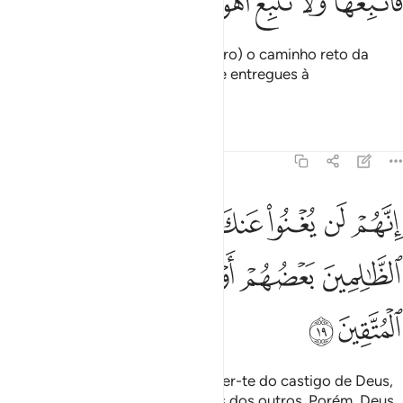
ﲍ
ﲎ
ﲏ
ﲐ
ﲑ
ﲒ
ﲓ
ﲔ
Então, te ensejamos (ó Mensageiro) o caminho reto da
religião. Observa-o, pois, e não te entregues à
concupiscência dosinsipientes.
Tafsirs
Lições
Reflexões
45:19
ﲕ
ﲖ
ﲗ
ﲘ
ﲙ
ﲚ
ﲛﲜ
ﲝ
نهم لن يغنوا عنك من الله شييا وان الظالمين بعضهم اولياء بعض والله ول
ِنَّهُمْ لَن يُغْنُوا۟ عَنكَ مِنَ ٱللَّهِ شَيْـًۭٔا ۚ وَإِنَّ ٱلظَّـٰلِمِينَ بَعْضُ
ﲞ
ﲟ
ﲠ
ﲡﲢ
ﲣ
ﲤ
ﲥ
ﲦ
Porque em nada poderão defender-te do castigo de Deus,
por os iníquos são protetores uns dos outros. Porém, Deus