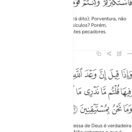
ﳗ
ﳘ
ﳙ
ﳚ
ﳛ
Não obstante, aos incrédulos (será dito): Porventura, não
vos foram recitados os Meus versículos? Porém,
ensoberbeceste-vos e vos tornastes pecadores.
Tafsirs
Lições
Reflexões
45:32
ﳜ
ﳝ
ﳞ
ﳟ
ﳠ
ﳡ
ﳢ
ﳣ
ﳤ
اذا قيل ان وعد الله حق والساعة لا ريب فيها قلتم ما ندري ما الساعة ا
َإِذَا قِيلَ إِنَّ وَعْدَ ٱللَّهِ حَقٌّۭ وَٱلسَّاعَةُ لَا رَيْبَ فِيهَا قُلْتُم مَّا نَدْرِى مَا ٱلسّ
ﳥ
ﳦ
ﳧ
ﳨ
ﳩ
ﳪ
ﳫ
ﳬ
ﳭ
ﳮ
ﳯ
ﳰ
ﳱ
ﳲ
E quando vos foi dito que a promessa de Deus é verdadeira