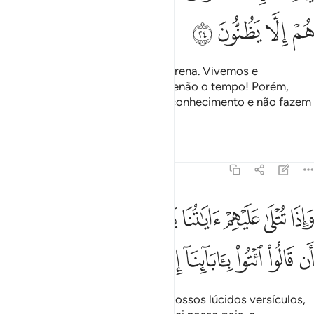
ﱯ
ﱰ
ﱱ
ﱲ
E dizem: Não há vida, além da terrena. Vivemos e
morremos, e não nos aniquilará senão o tempo! Porém,
com respeito aisso, carecem de conhecimento e não fazem
mais do que conjecturar.
Tafsirs
Lições
Reflexões
45:25
ﱳ
ﱴ
ﱵ
ﱶ
ﱷ
ﱸ
ﱹ
ﱺ
ﱻ
اذا تتلى عليهم اياتنا بينات ما كان حجتهم الا ان قالوا ايتوا باباينا ان كنتم 
َإِذَا تُتْلَىٰ عَلَيْهِمْ ءَايَـٰتُنَا بَيِّنَـٰتٍۢ مَّا كَانَ حُجَّتَهُمْ إِلَّآ أَن قَالُوا۟ ٱئْتُوا۟ بِـَٔابَآئ
ﱼ
ﱽ
ﱾ
ﱿ
ﲀ
ﲁ
ﲂ
ﲃ
E quando lhes são recitados os Nossos lúcidos versículos,