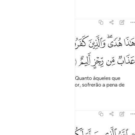
Tafsirs
Lições
Reflexões
45:11
ﲶ
ﲷﲸ
ﲹ
ﲺ
ﲻ
ﲼ
اذا هدى والذين كفروا بايات ربهم لهم عذاب من رجز اليم ١١
ﲽ
َـٰذَا هُدًۭى ۖ وَٱلَّذِينَ كَفَرُوا۟ بِـَٔايَـٰتِ رَبِّهِمْ لَهُمْ عَذَابٌۭ مِّن رِّجْزٍ أَلِيمٌ ١١
ﲾ
ﲿ
ﳀ
ﳁ
ﳂ
Este (Alcorão) é uma orientação. Quanto àqueles que
negam os versículos do seu Senhor, sofrerão a pena de
umadolorosa punição.
Tafsirs
Lições
Reflexões
45:12
ﳃ ﳄ
ﳅ
ﳆ
ﳇ
ﳈ
ﳉ
ﳊ
ﳋ
لله الذي سخر لكم البحر لتجري الفلك فيه بامره ولتبتغوا من فضله ول