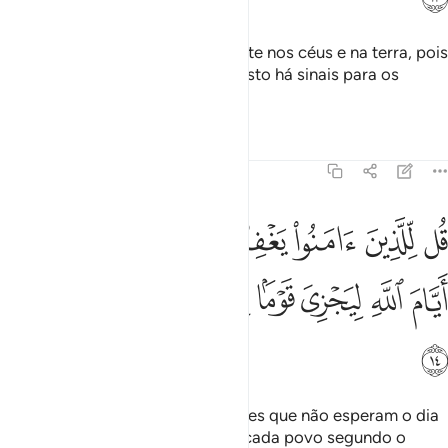
E vos submeteu tudo quanto existe nos céus e na terra, pois
tudo d'Ele emana. Em verdade, nisto há sinais para os
quemeditam.
Tafsirs
Lições
Reflexões
45:14
ﱁ
ﱂ
ﱃ
ﱄ
ﱅ
ﱆ
ﱇ
ل للذين امنوا يغفروا للذين لا يرجون ايام الله ليجزي قوما بما كانوا يكسب
ُل لِّلَّذِينَ ءَامَنُوا۟ يَغْفِرُوا۟ لِلَّذِينَ لَا يَرْجُونَ أَيَّامَ ٱللَّهِ لِيَجْزِىَ قَوْمًۢا بِ
ﱈ
ﱉ
ﱊ
ﱋ
ﱌ
ﱍ
ﱎ
ﱏ
Dize aos fiéis que perdoam aqueles que não esperam o dia
de Deus, quando Ele retribuirá a cada povo segundo o