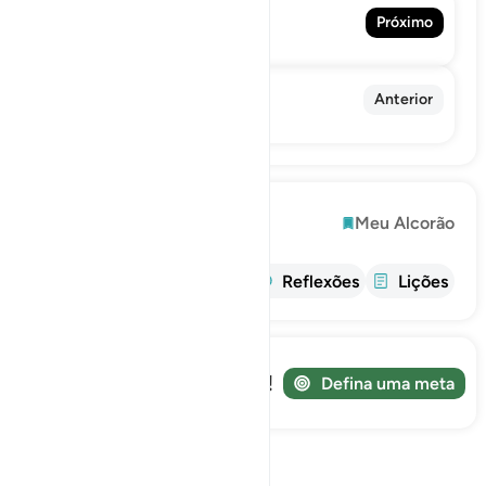
46. Al-Ahqaf
Próximo
الأحقاف
44. Ad-Dukhan
Anterior
الدخان
Explorar
Meu Alcorão
informações
Tafsir
Reflexões
Lições
Acompanhe sua jornada!
Defina uma meta