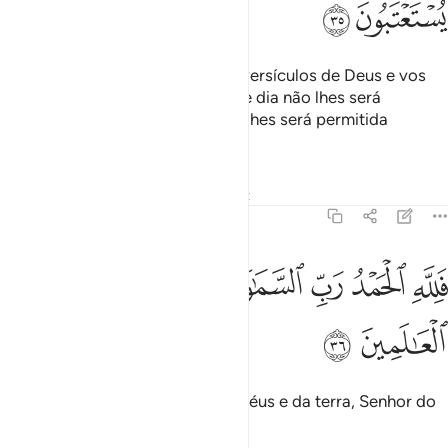
ﱬ
ﱭ
Isso, porque escarnecestes dos versículos de Deus e vos
iludiu a vida terrena! Assim, nesse dia não lhes será
permitidosair dele (o fogo), nem lhes será permitida
apelação.
Tafsirs
Lições
Reflexões
Qiraat
45:36
ﱮ
ﱯ
ﱰ
ﱱ
ﱲ
لله الحمد رب السماوات ورب الارض رب العالمين ٣٦
ﱳ
ﱴ
َلِلَّهِ ٱلْحَمْدُ رَبِّ ٱلسَّمَـٰوَٰتِ وَرَبِّ ٱلْأَرْضِ رَبِّ ٱلْعَـٰلَمِينَ ٣٦
ﱵ
ﱶ
Louvado seja Deus, Senhor dos céus e da terra, Senhor do
Universo!