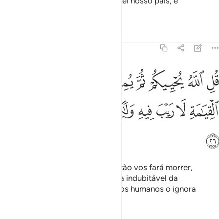
seu único argumento é dizer: Trazei nosso pais, e
estaiscertos!
Tafsirs
Lições
Reflexões
45:26
ﲄ
ﲅ
ﲆ
ﲇ
ﲈ
ﲉ
ﲊ
ﲋ
ﲌ
ل الله يحييكم ثم يميتكم ثم يجمعكم الى يوم القيامة لا ريب فيه ولاكن اك
ُلِ ٱللَّهُ يُحْيِيكُمْ ثُمَّ يُمِيتُكُمْ ثُمَّ يَجْمَعُكُمْ إِلَىٰ يَوْمِ ٱلْقِيَـٰمَةِ لَا رَيْبَ فِيهِ وَلَـٰكِ
ﲍ
ﲎ
ﲏ
ﲐ
ﲑ
ﲒ
ﲓ
ﲔ
ﲕ
ﲖ
Dize-lhes: Deus vos dá a vida, então vos fará morrer,
depois vos congregará para o Dia indubitável da
Ressurreição. Porém, a maioria dos humanos o ignora
Tafsirs
Lições
Reflexões