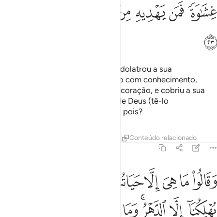
ﱑ
ﱒ
ﱓ
ﱔ
ﱕ
ﱖﱗ
ﱘ
ﱙ
ﱚ
Não tens reparado, naquele que idolatrou a sua
concupiscência! Deus extraviou-o com conhecimento,
sigilando os seusouvidos e o seu coração, e cobriu a sua
visão. Quem o iluminará, depois de Deus (tê-lo
desencaminhado)? Não meditais, pois?
Tafsirs
Lições
Reflexões
Qiraat
Conteúdo relacionado
45:24
ﱛ
ﱜ
ﱝ
ﱞ
ﱟ
ﱠ
ﱡ
ﱢ
ﱣ
قالوا ما هي الا حياتنا الدنيا نموت ونحيا وما يهلكنا الا الدهر وما لهم بذا
َقَالُوا۟ مَا هِىَ إِلَّا حَيَاتُنَا ٱلدُّنْيَا نَمُوتُ وَنَحْيَا وَمَا يُهْلِكُنَآ إِلَّا ٱلدَّهْرُ ۚ وَمَا لَهُم بِذَٰل
ﱤ
ﱥ
ﱦﱧ
ﱨ
ﱩ
ﱪ
ﱫ
ﱬﱭ
ﱮ