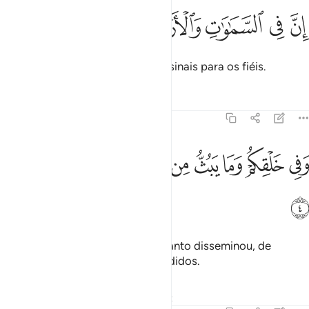
ﱊ
ﱋ
ﱌ
ﱍ
ن في السماوات والارض لايات للمومنين ٣
ﱎ
ﱏ
ﱐ
ِنَّ فِى ٱلسَّمَـٰوَٰتِ وَٱلْأَرْضِ لَـَٔايَـٰتٍۢ لِّلْمُؤْمِنِينَ ٣
Sabei que nos céus e na terra há sinais para os fiéis.
Tafsirs
Lições
Reflexões
45:4
ﱑ
ﱒ
ﱓ
ﱔ
ﱕ
ﱖ
في خلقكم وما يبث من دابة ايات لقوم يوقنون ٤
ﱗ
ﱘ
ﱙ
َفِى خَلْقِكُمْ وَمَا يَبُثُّ مِن دَآبَّةٍ ءَايَـٰتٌۭ لِّقَوْمٍۢ يُوقِنُونَ ٤
ﱚ
E em vossa criação e de tudo quanto disseminou, de
animais, há sinais para os persuadidos.
Tafsirs
Lições
Reflexões
Qiraat