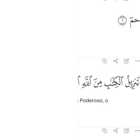
م ١
ﱁ
ﱂ
مٓ ١
Ha, Mim.
Tafsirs
Lições
Reflexões
45:2
ﱃ
ﱄ
ﱅ
ﱆ
نزيل الكتاب من الله العزيز الحكيم ٢
ﱇ
ﱈ
ﱉ
َنزِيلُ ٱلْكِتَـٰبِ مِنَ ٱللَّهِ ٱلْعَزِيزِ ٱلْحَكِيمِ ٢
A revelação do Livro é de Deus, o Poderoso, o
Prudentíssimo.
Tafsirs
Lições
Reflexões
45:3