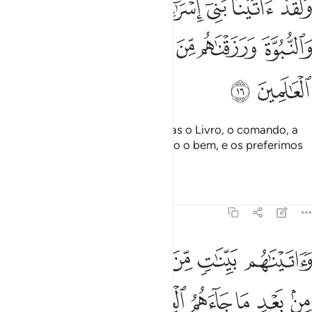
ﱞ
ﱟ
ﱠ
ﱡ
ﱢ
ﱣ
َلَقَدْ ءَاتَيْنَا بَنِىٓ إِسْرَٰٓءِيلَ ٱلْكِتَـٰبَ وَٱلْحُكْمَ وَٱلنُّبُوَّةَ وَرَزَقْنَ
ﱤ
ﱥ
ﱦ
ﱧ
ﱨ
ﱩ
ﱪ
ﱫ
Havíamos concedido aos israelitas o Livro, o comando, a
profecia e o agraciamos com todo o bem, e os preferimos
aosseus contemporâneos.
Tafsirs
Lições
Reflexões
45:17
ﱬ
ﱭ
ﱮ
ﱯﱰ
ﱱ
ﱲ
ﱳ
اتيناهم بينات من الامر فما اختلفوا الا من بعد ما جاءهم العلم بغيا بينهم
َءَاتَيْنَـٰهُم بَيِّنَـٰتٍۢ مِّنَ ٱلْأَمْرِ ۖ فَمَا ٱخْتَلَفُوٓا۟ إِلَّا مِنۢ بَعْدِ مَا جَآءَهُمُ ٱلْعِل
ﱴ
ﱵ
ﱶ
ﱷ
ﱸ
ﱹ
ﱺﱻ
ﱼ
ﱽ