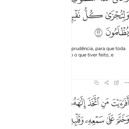
ﳇ
ﳈ
ﳉ
ﳊ
ﳋ
ﳌ
ﳍ
ﳎ
ﳏ
Deus criou os céus e a terra com prudência, para que toda
a alma seja compensada segundo o que tiver feito, e
ninguémserá defraudado.
Tafsirs
Lições
Reflexões
45:23
ﱁ
ﱂ
ﱃ
ﱄ
ﱅ
ﱆ
ﱇ
ﱈ
ﱉ
فرايت من اتخذ الاهه هواه واضله الله على علم وختم على سمعه وقلبه 
َفَرَءَيْتَ مَنِ ٱتَّخَذَ إِلَـٰهَهُۥ هَوَىٰهُ وَأَضَلَّهُ ٱللَّهُ عَلَىٰ عِلْمٍۢ وَخَتَمَ عَلَىٰ سَمْعِهِۦ وَقَلْ
ﱊ
ﱋ
ﱌ
ﱍ
ﱎ
ﱏ
ﱐ