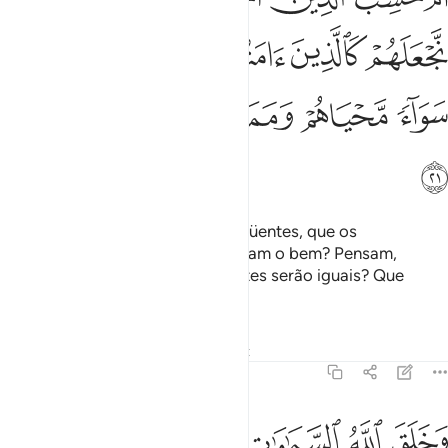
ﲵ
ﲶ
ﲷ
ﲸ
ﲹ
ﲺ
ﲻ
ﲼﲽ
ﲾ
ﲿ
ﳀ
ﳁ
Pretendem, porventura, os delinqüentes, que os
equiparemos aos fiéis, que praticam o bem? Pensam,
acaso, que suasvidas e suas mortes serão iguais? Que
péssimo é o que julgam!
Tafsirs
Lições
Reflexões
Qiraat
45:22
ﳂ
ﳃ
ﳄ
ﳅ
ﳆ
خلق الله السماوات والارض بالحق ولتجزى كل نفس بما كسبت وهم لا ي
َخَلَقَ ٱللَّهُ ٱلسَّمَـٰوَٰتِ وَٱلْأَرْضَ بِٱلْحَقِّ وَلِتُجْزَىٰ كُلُّ نَفْسٍۭ بِمَا كَسَبَتْ وَهُم