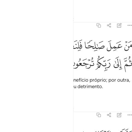
seumerecimento.
Tafsirs
Lições
Reflexões
Qiraat
45:15
ﱐ
ﱑ
ﱒ
ﱓﱔ
ﱕ
ﱖ
ن عمل صالحا فلنفسه ومن اساء فعليها ثم الى ربكم ترجعون ١٥
ﱗﱘ
َنْ عَمِلَ صَـٰلِحًۭا فَلِنَفْسِهِۦ ۖ وَمَنْ أَسَآءَ فَعَلَيْهَا ۖ ثُمَّ إِلَىٰ رَبِّكُمْ تُرْجَعُونَ ١٥
ﱙ
ﱚ
ﱛ
ﱜ
ﱝ
Quem praticar o bem, será em benefício próprio; por outra,
quem praticar o mal, o fará em seu detrimento.
Logoretornareis a vosso Senhor.
Tafsirs
Lições
Reflexões
Qiraat
45:16
لقد اتينا بني اسراييل الكتاب والحكم والنبوة ورزقناهم من الطيبات وفض