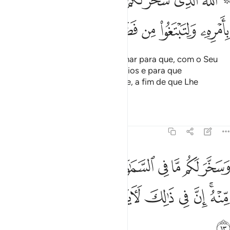
للَّهُ ٱلَّذِى سَخَّرَ لَكُمُ ٱلْبَحْرَ لِتَجْرِىَ ٱلْفُلْكُ فِيهِ بِأَمْرِهِۦ وَلِتَبْتَغُوا۟ مِن فَضْلِهِۦ 
ﳌ
ﳍ
ﳎ
ﳏ
ﳐ
ﳑ
ﳒ
Deus foi Quem vos submeteu o mar para que, com o Seu
beneplácito, o singrassem os navios e para que
procurásseisalgo de Sua bondade, a fim de que Lhe
agradecêsseis.
Tafsirs
Lições
Reflexões
45:13
ﳓ
ﳔ
ﳕ
ﳖ
ﳗ
ﳘ
ﳙ
ﳚ
ﳛ
سخر لكم ما في السماوات وما في الارض جميعا منه ان في ذالك لايات 
َسَخَّرَ لَكُم مَّا فِى ٱلسَّمَـٰوَٰتِ وَمَا فِى ٱلْأَرْضِ جَمِيعًۭا مِّنْهُ ۚ إِنَّ فِى ذَٰلِكَ ل
ﳜﳝ
ﳞ
ﳟ
ﳠ
ﳡ
ﳢ
ﳣ
ﳤ