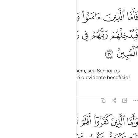
ﳀ
ﳁ
ﳂ
ﳃ
ﳄ
اما الذين امنوا وعملوا الصالحات فيدخلهم ربهم في رحمته ذالك هو الفوز 
َأَمَّا ٱلَّذِينَ ءَامَنُوا۟ وَعَمِلُوا۟ ٱلصَّـٰلِحَـٰتِ فَيُدْخِلُهُمْ رَبُّهُمْ فِى رَحْ
ﳅ
ﳆ
ﳇ
ﳈﳉ
ﳊ
ﳋ
ﳌ
ﳍ
ﳎ
Quanto aos fiéis que praticam o bem, seu Senhor os
acolherá em sua misericórdia. Tal é o evidente benefício!
Tafsirs
Lições
Reflexões
45:31
ﳏ
ﳐ
ﳑ
ﳒ
ﳓ
ﳔ
ﳕ
ﳖ
اما الذين كفروا افلم تكن اياتي تتلى عليكم فاستكبرتم وكنتم قوما مجرم
َأَمَّا ٱلَّذِينَ كَفَرُوٓا۟ أَفَلَمْ تَكُنْ ءَايَـٰتِى تُتْلَىٰ عَلَيْكُمْ فَٱسْتَكْبَرْتُمْ وَكُنتُمْ قَو