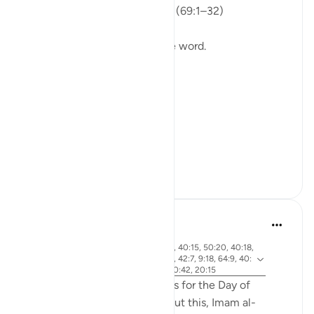
Isha Prayer · Surah Al-Haqqah (69:1–32)
The surah begins with a single word.
Not a story.
Not a warning.
Not even a description.
A word.
ال...
Ver mais
15
5
Abdel-Minem Mustafa
há 7 anos
·
ayah 38:26, 88:1, 56:1, 37:21, 40:15, 50:20, 40:18,
Referência
30:56, 19:39, 50:34, 101:1-3, 42:7, 9:18, 64:9, 40:
32, 82:14-15, 4:87, 69:1-3, 50:42, 20:15
Allah gives 20 different names for the Day of
Judgement in the Quran! About this, Imam al-