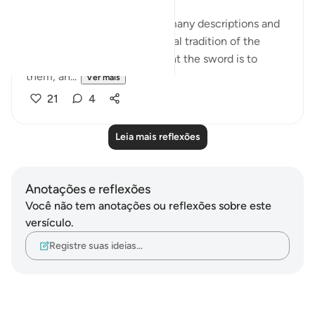
Qurtubi said:
'Anything that is great has a many descriptions and
names; this was part of the oral tradition of the
Arabs. Consider how important the sword is to
them, an...
Ver mais
21
4
Leia mais reflexões
Anotações e reflexões
Você não tem anotações ou reflexões sobre este
versículo.
Registre suas ideias…