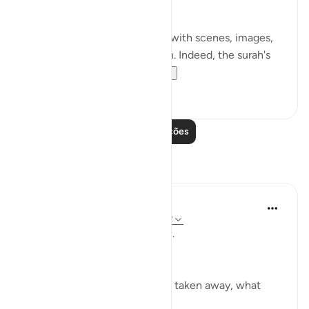
(Verses 1-3)
Most of the surah is taken up with scenes, images,
and events of the resurrection. Indeed, the surah's
very title al-Haqqah...
Ver mais
1
0
Leia mais lições
Reflexões
ekaterina myachina
há 3 semanas
·
Referência
ayah 69:1-32
From Recitation to Reflection.
When Only Truth Remains.
If everything you rely on were taken away, what
would remain?