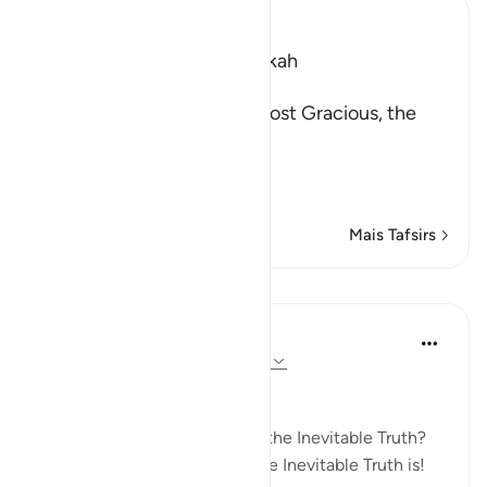
Ibn Kathir (Abridged)
Which was revealed in Makkah
بِسْمِ اللَّهِ الرَّحْمَـنِ الرَّحِيمِ
In the Name of Allah, the Most Gracious, the
Most Merciful.
Warning concerning the Gr
…
Leia mais
Mais Tafsirs
Lições
In the Shade of the Quran
há 31 semanas
·
Referência
ayah 69:1-3
True and Inevitable
The Inevitable Truth! What is the Inevitable Truth?
Would that you knew what the Inevitable Truth is!