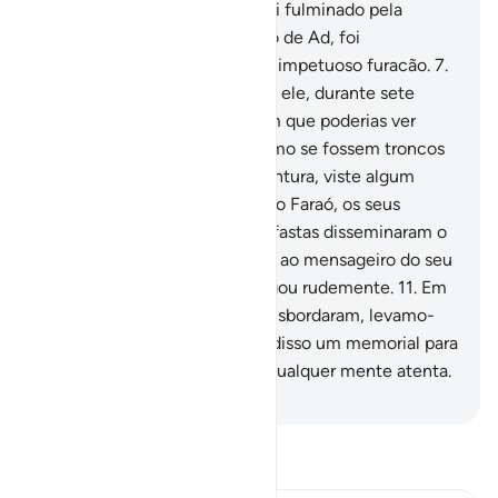
Quanto ao povo de Samud, foi fulminado pela
centelha!
6
.
E, quanto ao povo de Ad, foi
exterminado por um furioso e impetuoso furacão.
7
.
Que Deus desencadeou sobre ele, durante sete
noites e oito nefastos dias, em que poderias ver
aqueles homens jacentes, como se fossem troncos
de tamareiras caídos.
8
.
Porventura, viste algum
sobrevivente, entre eles?
9
.
E o Faraó, os seus
antepassados e as cidades nefastas disseminaram o
pecado.
10
.
E desobedeceram ao mensageiro do seu
Senhor, pelo que Ele os castigou rudemente.
11
.
Em
verdade, quando as águas transbordaram, levamo-
vos na arca.
12
.
Para fazemos disso um memorial para
vós, e para que o recordasse qualquer mente atenta.
-
Portuguese Translation( Samir )
Leia Tafsir