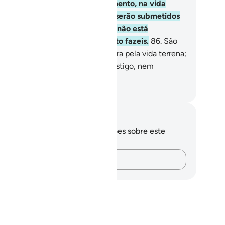
ceberão, emtroca, senão aviltamento, na vida
rrena e, no Dia da Ressurreição, serão submetidos
 mais severo dos castigo. E Deusnão está
satento em relação a tudo quanto fazeis.
86
.
São
ueles que negociaram a vida futura pela vida terrena;
esses não lhes será atenuado o castigo, nem
rãosocorridos.
rtuguese Translation( Samir )
otações e reflexões
cê não tem anotações ou reflexões sobre este
sículo.
Registre suas ideias…