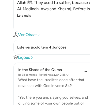
Allah ﷺ. They used to suffer, because of the armed conflicts between the tribes of
Al-Madinah, Aws and Khazraj. Before Islam, the
Leia mais
Ver Qiraat
Este versículo tem 4 Junções
Lições
In the Shade of the Quran
há 31 semanas
·
Referência
ayah 2:85
What have the Israelites done after that
covenant with God in verse 84?
"Yet there you are, slaying yourselves, and
driving some of your own people out of