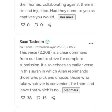
their homes, collaborating against them in
sin and injustice. Had they come to you as
captives you would...
Ver mais
0
0
Saad Tasleem
há 5 anos
·
Referência
ayah 2:208, 2:85
This verse (2:208) is a clear command
from our Lord to strive for complete
submission. It also echoes an earlier verse
in this surah in which Allah reprimands
those who pick and choose, those who
take whatever is convenient for them and
leave that which is no...
Ver mais
38
15