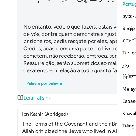
Portu
русск
No entanto, vede o que fazeis: estais vos mata
Shqip
de vós, contra quem demonstraisinjustiça e tr
ภาษา
prisioneiros, pedis resgate por eles, apesar de
Credes, acaso, em uma parte do Livro e negais 
Türkç
cometem, não receberão, emtroca, senão avilta
Ressurreição, serão submetidos ao mais severo
اردو
desatento em relação a tudo quanto fazeis.
简体
Palavra por palavra
Melay
Leia Tafsir
Españ
Kiswah
Ibn Kathir (Abridged)
The Terms of the Covenant and their Breach of 
Tiếng 
Allah criticized the Jews who lived in Al-Madi