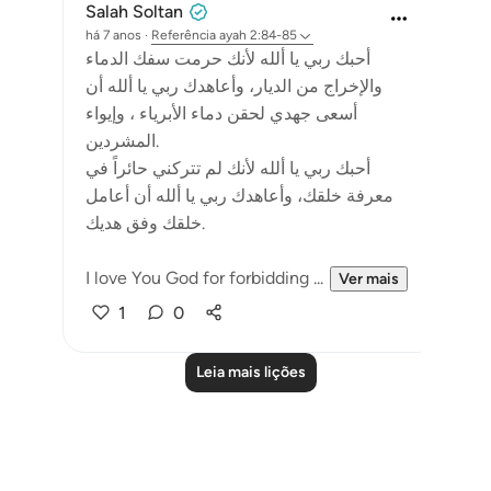
Salah Soltan
há 7 anos
·
Referência
ayah 2:84-85
أحبك ربي يا ألله لأنك حرمت سفك الدماء
والإخراج من الديار، وأعاهدك ربي يا ألله أن
أسعى جهدي لحقن دماء الأبرياء ، وإيواء
المشردين.
أحبك ربي يا ألله لأنك لم تتركني حائراً في
معرفة خلقك، وأعاهدك ربي يا ألله أن أعامل
خلقك وفق هديك.
I love You God for forbidding ...
Ver mais
1
0
Leia mais lições