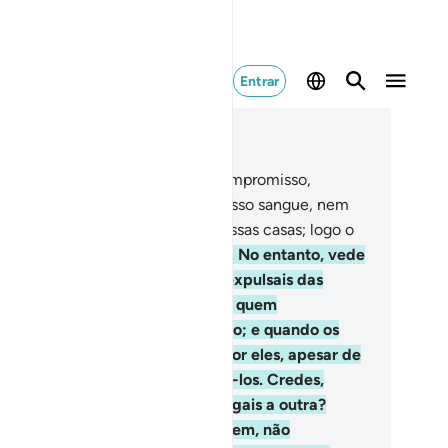
Entrar
ia no contexto
ítulo 2, Página 13, Juz 1
.
E de quando exigimos nosso compromisso,
denando-vos: Não derrameis o vosso sangue, nem
s expulseisreciprocamente de vossas casas; logo o
nfirmastes e testemunhastes.
85
.
No entanto, vede
que fazeis: estais vos matando; expulsais das
ssas casas alguns de vós, contra quem
monstraisinjustiça e transgressão; e quando os
zeis prisioneiros, pedis resgate por eles, apesar de
berdes que vos era proibidobani-los. Credes,
aso, em uma parte do Livro e negais a outra?
ueles que, dentre vós, tal cometem, não