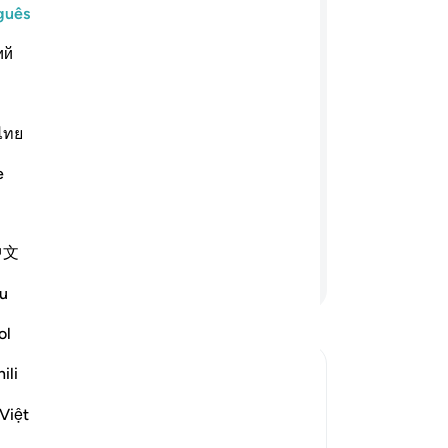
re
guês
ﲁ
ﲂ
ﲃ
ﲄ
ﲅ
ﲆ
te
ий
ao
de
ndo; expulsais das vossas casas alguns
aq
ansgressão; e quando os fazeis
a 
ไทย
 saberdes que vos era proibidobani-los.
se
a outra? Aqueles que, dentre vós, tal
e
-
Po
mento, na vida terrena e, no Dia da
 dos castigo. E Deusnão está
An
中文
Vo
Continue lendo
ver
u
ol
ili
It
Việt
nah during the time of the Messenger of