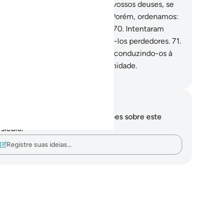
sseram: Queimai-o e protegei os vossos deuses, se
 puderdes (de algum modo)!
69
.
Porém, ordenamos:
fogo, sê frescor e poupa Abraão!
70
.
Intentaram
nspirar contra ele, porém, fizemo-los perdedores.
71
.
o salvamos, juntamente com Lot, conduzindo-os à
rra que abençoamos para a humanidade.
rtuguese Translation( Samir )
otações e reflexões
cê não tem anotações ou reflexões sobre este
sículo.
Registre suas ideias…