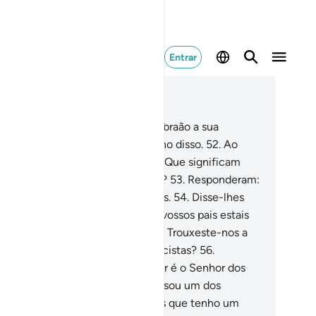
Entrar
ia no contexto
ítulo 21, Página 327, Juz 17
.
Anteriormente concedemos a Abraão a sua
tegridade, porque o sabíamos digno disso.
52
.
Ao
rguntar ao seu pai e ao seu povo: Que significam
es ídolos, aos quais vos devotais?
53
.
Responderam:
contramos nossos pais a adorá-los.
54
.
Disse-lhes
braão): Sem dúvida que vós e os vossos pais estais
 evidente erro.
55
.
Inquiriram-no: Trouxeste-nos a
rdade, ou tu és um dos tantos trocistas?
56
.
spondeu-lhes: Não! Vosso Senhor é o Senhor dos
s e da terra, os quais criou, e eu sou um dos
stemunhadoresdisso.
57
.
Por Deus que tenho um