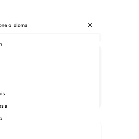
one o idioma
Entrar
Le
h
Cap
51
ﱁ
ﱂ
ﱃ
ﱄ
ﱅ
in
pe
s, para que, quando voltassem, se
ess
ف
En
is
(A
Continue lendo
em
esia
ve
Re
no
céu
te