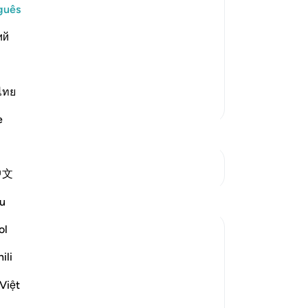
pla
guês
eople heard, to plot against their
58
er they had gone away and turned their
ий
pa
ey had a festival which they would go
59
de
Te
ไทย
Mais Tafsirs
ch
e
po
tu
63
Ver Junções
中文
po
co
Reflexões
u
os 
di
ol
Sirotum Daud
(A
há 9 semanas
·
ili
De
Referência
ayah 37:84-89, 6:75, 21:57-61
Ibrahim, peace be upon him, was shown
em
Việt
the signs of the heavens and the earth as
ad