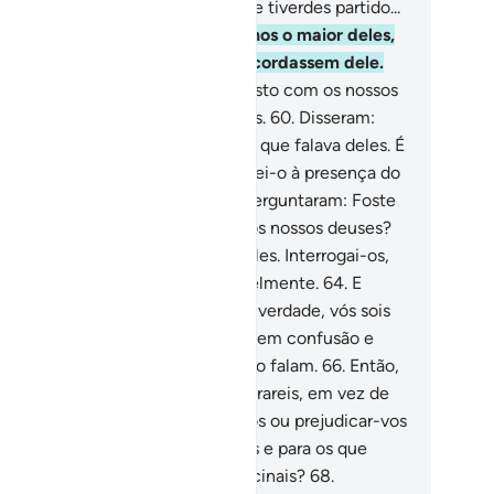
no para os vossos ídolos, logo que tiverdes partido...
.
E os reduziu a fragmentos, menos o maior deles,
ra que, quando voltassem, se recordassem dele.
.
Perguntaram, então: Quem fez isto com os nossos
uses? Ele deve ser um dos iníquos.
60
.
Disseram:
mos conhecimento de um jovem que falava deles. É
amado Abraão.
61
.
Disseram: Trazei-o à presença do
vo, para que testemunhem.
62
.
Perguntaram: Foste
, ó Abraão, quem assim fez com os nossos deuses?
.
Respondeu: Não! Foi o maior deles. Interrogai-os,
is, se é que podem falar inteligivelmente.
64
.
E
nfabularam, dizendo entre si: Em verdade, vós sois
injustos.
65
.
Logo voltaram a cair em confusão e
sseram: Tu bem sabes que eles não falam.
66
.
Então,
braão) lhes disse: Porventura, adorareis, em vez de
us, quem não pode beneficiar-vos ou prejudicar-vos
nada?
67
.
Que vergonha para vós e para os que
orais, em vez de Deus! Não raciocinais?
68
.