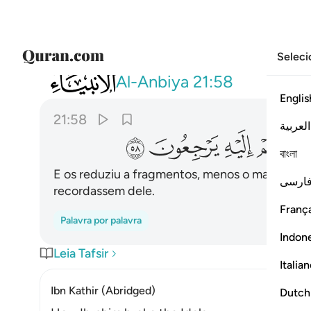
Seleci
021
فجعلهم جذاذا الا كبيرا لهم لعلهم اليه يرج
Al-Anbiya
21:58
Englis
21:58
العربية
ﱆ
ﱇ
ﱈ
ﱉ
বাংলা
E os reduziu a fragmentos, menos o maior dele
ارسی
recordassem dele.
França
Palavra por palavra
Indon
Leia Tafsir
Italia
Ibn Kathir (Abridged)
Dutch