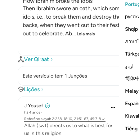
How Ibrahim broke the Idols
Portu
Then Ibrahim swore an oath, which some of his p
idols, i.e., to break them and destroy them aft
русск
backs, when they went out to their festival. Th
Shqip
out to celebrate. Ab
…
Leia mais
ภาษา
Türkç
Ver Qiraat
اردو
Este versículo tem 1 Junções
简体
Lições
Melay
Españ
J Yousef
há 4 anos
·
Kiswah
Referência
ayah 2:258, 18:10, 21:51-67, 49:7-8
Allah (swt) directs us to what is best for
Tiếng 
us in this religion