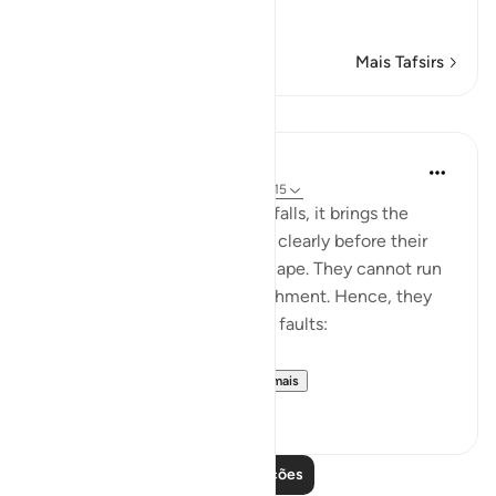
…
Leia mais
Mais Tafsirs
Lições
In the Shade of the Quran
há 31 semanas
·
Referência
ayah 21:14-15
When God's judgment finally falls, it brings the
reality of the human situation clearly before their
eyes, leaving no means of escape. They cannot run
away from or flee God's punishment. Hence, they
change tactic and admit their faults:
"They said: Woe betide...
Ver mais
0
0
Leia mais lições