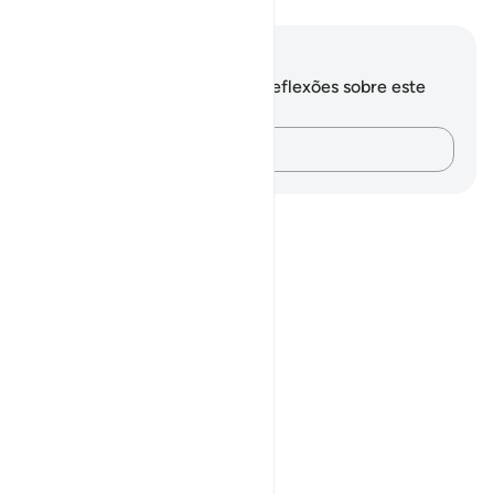
Anotações e reflexões
Você não tem anotações ou reflexões sobre este
versículo.
Registre suas ideias…
Notes
placeholders
close