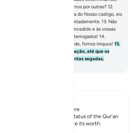
por sua iniqüidade, e suplantamos por outras?
12
.
Porém, quando se deram conta do Nosso castigo, eis
que tentaram fugir dele precipitadamente.
13
.
Não
fujais! Voltai ao que vos foi concedido e às vossas
moradas, a fim de que sejas interrogados!
14
.
Disseram: Ai de nós! Em verdade, fomos iníquos!
15
.
E não cessou esta sua lamentação, até que os
deixamos inertes, tal qual plantas segadas.
-
Portuguese Translation( Samir )
Leia Tafsir
Ibn Kathir (Abridged)
The Virtue of the Qur'an Here
Allah points out the noble status of the Qur'an
and urges them to recognize its worth:
لَقَدْ أَنزَلْنَآ إِلَيْكُمْ كِتَـب