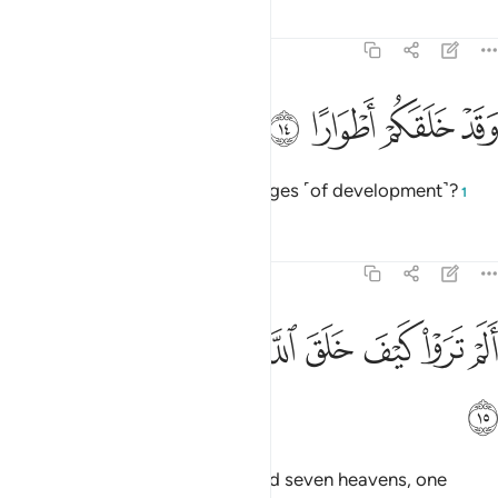
Tafsirs
Lessons
Reflections
71:14
ﱗ
ﱘ
قد خلقكم اطوارا ١٤
ﱙ
ﱚ
َقَدْ خَلَقَكُمْ أَطْوَارًا ١٤
when He truly created you in stages ˹of development˺?
1
Tafsirs
Lessons
Reflections
71:15
ﱛ
ﱜ
ﱝ
ﱞ
ﱟ
لم تروا كيف خلق الله سبع سماوات طباقا ١٥
ﱠ
ﱡ
ﱢ
َلَمْ تَرَوْا۟ كَيْفَ خَلَقَ ٱللَّهُ سَبْعَ سَمَـٰوَٰتٍۢ طِبَاقًۭا ١٥
ﱣ
Do you not see how Allah created seven heavens, one