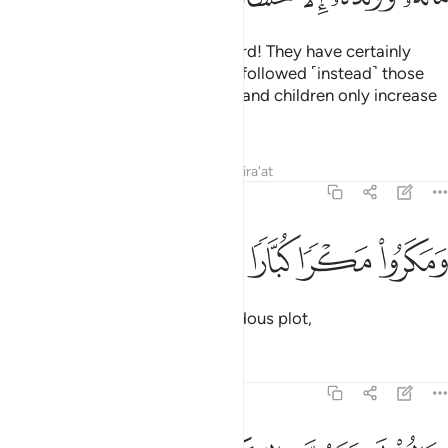
˹Eventually,˺ Noah cried, “My Lord! They have certainly
persisted in disobeying me, and followed ˹instead˺ those
˹elite˺ whose ˹abundant˺ wealth and children only increase
them in loss,
Tafsirs
Lessons
Reflections
Qira'at
71:22
ﲑ
مكروا مكرا كبارا ٢٢
ﲒ
ﲓ
ﲔ
َمَكَرُوا۟ مَكْرًۭا كُبَّارًۭا ٢٢
and who have devised a tremendous plot,
Tafsirs
Lessons
Reflections
71:23
قالوا لا تذرن الهتكم ولا تذرن ودا ولا سواعا ولا يغوث ويعوق ونسرا ٢٣