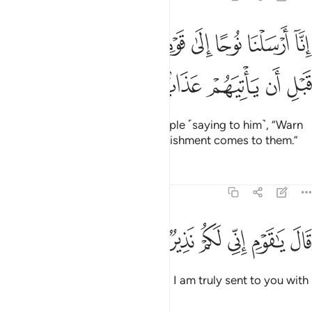
ﱨ
ﱩ
ﱪ
ﱫ
ﱬ
ﱭ
ﱮ
ﱯ
ﱰ
نا ارسلنا نوحا الى قومه ان انذر قومك من قبل ان ياتيهم عذاب اليم ١
ِنَّآ أَرْسَلْنَا نُوحًا إِلَىٰ قَوْمِهِۦٓ أَنْ أَنذِرْ قَوْمَكَ مِن قَبْلِ أَن يَأْتِيَهُمْ عَذَابٌ أَلِيم
ﱱ
ﱲ
ﱳ
ﱴ
ﱵ
ﱶ
Indeed, We sent Noah to his people ˹saying to him˺, “Warn
your people before a painful punishment comes to them.”
Tafsirs
Lessons
Reflections
71:2
ﱷ
ﱸ
ﱹ
ﱺ
ال يا قوم اني لكم نذير مبين ٢
ﱻ
ﱼ
ﱽ
َالَ يَـٰقَوْمِ إِنِّى لَكُمْ نَذِيرٌۭ مُّبِينٌ ٢
Noah proclaimed, “O my people! I am truly sent to you with
a clear warning: