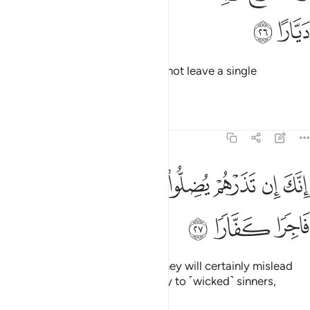
ﳃ
ﳄ
Noah had prayed, “My Lord! Do not leave a single
disbeliever on earth.
Tafsirs
Lessons
Reflections
71:27
ﳅ
ﳆ
ﳇ
ﳈ
ﳉ
نك ان تذرهم يضلوا عبادك ولا يلدوا الا فاجرا كفارا ٢٧
ﳊ
ﳋ
ﳌ
ِنَّكَ إِن تَذَرْهُمْ يُضِلُّوا۟ عِبَادَكَ وَلَا يَلِدُوٓا۟ إِلَّا فَاجِرًۭا كَفَّارًۭا ٢٧
ﳍ
ﳎ
ﳏ
For if You spare ˹any of˺ them, they will certainly mislead
Your servants, and give birth only to ˹wicked˺ sinners,
staunch disbelievers.