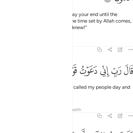
He will forgive your sins, and delay your end until the
appointed time.
Indeed, when the time set by Allah comes,
1
it cannot be delayed, if only you knew!”
Tafsirs
Lessons
Reflections
71:5
ﲙ
ﲚ
ﲛ
ﲜ
ال رب اني دعوت قومي ليلا ونهارا ٥
ﲝ
ﲞ
ﲟ
ﲠ
َالَ رَبِّ إِنِّى دَعَوْتُ قَوْمِى لَيْلًۭا وَنَهَارًۭا ٥
He cried, “My Lord! I have surely called my people day and
night,
Tafsirs
Lessons
Reflections
Hadith
71:6
لم يزدهم دعايي الا فرارا ٦