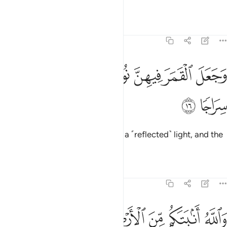
above the other,
Tafsirs
Lessons
Reflections
71:16
ﱤ
ﱥ
ﱦ
ﱧ
جعل القمر فيهن نورا وجعل الشمس سراجا ١٦
ﱨ
ﱩ
َجَعَلَ ٱلْقَمَرَ فِيهِنَّ نُورًۭا وَجَعَلَ ٱلشَّمْسَ سِرَاجًۭا ١٦
ﱪ
ﱫ
placing the moon within them as a ˹reflected˺ light, and the
sun as a ˹radiant˺ lamp?
Tafsirs
Lessons
Reflections
71:17
ﱬ
ﱭ
ﱮ
الله انبتكم من الارض نباتا ١٧
ﱯ
ﱰ
ﱱ
َٱللَّهُ أَنۢبَتَكُم مِّنَ ٱلْأَرْضِ نَبَاتًۭا ١٧