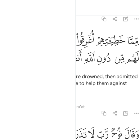
Tafsirs
Lessons
Reflections
71:25
ﲭ
ﲮ
ﲯ
ﲰ
ﲱ
ﲲ
ﲳ
ما خطيياتهم اغرقوا فادخلوا نارا فلم يجدوا لهم من دون الله انصارا ٢٥
ِّمَّا خَطِيٓـَٔـٰتِهِمْ أُغْرِقُوا۟ فَأُدْخِلُوا۟ نَارًۭا فَلَمْ يَجِدُوا۟ لَهُم مِّن دُونِ ٱللّ
ﲴ
ﲵ
ﲶ
ﲷ
ﲸ
ﲹ
So because of their sins, they were drowned, then admitted
into the Fire. And they found none to help them against
Allah.
Tafsirs
Lessons
Reflections
Qira'at
71:26
ﲺ
ﲻ
ﲼ
ﲽ
ﲾ
ﲿ
قال نوح رب لا تذر على الارض من الكافرين ديارا ٢٦
ﳀ
ﳁ
ﳂ
َقَالَ نُوحٌۭ رَّبِّ لَا تَذَرْ عَلَى ٱلْأَرْضِ مِنَ ٱلْكَـٰفِرِينَ دَيَّارًا ٢٦