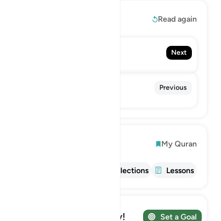
Read More
Read again
72. Al-Jinn
Next
The Jinn
70. Al-Ma'arij
Previous
The Ascending Stairways
Explore
My Quran
Info
Tafsir
Reflections
Lessons
Track your Journey!
Set a Goal