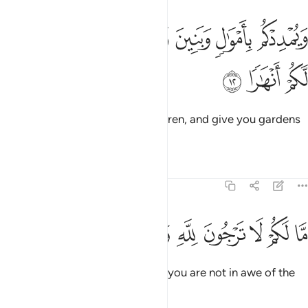
ﱆ
ﱇ
ﱈ
ﱉ
ﱊ
ﱋ
يمددكم باموال وبنين ويجعل لكم جنات ويجعل لكم انهارا ١٢
ﱌ
َيُمْدِدْكُم بِأَمْوَٰلٍۢ وَبَنِينَ وَيَجْعَل لَّكُمْ جَنَّـٰتٍۢ وَيَجْعَل لَّكُمْ أَنْهَـٰرًۭا ١٢
ﱍ
ﱎ
ﱏ
supply you with wealth and children, and give you gardens
as well as rivers.
Tafsirs
Lessons
Reflections
71:13
ﱐ
ﱑ
ﱒ
ﱓ
ا لكم لا ترجون لله وقارا ١٣
ﱔ
ﱕ
ﱖ
َّا لَكُمْ لَا تَرْجُونَ لِلَّهِ وَقَارًۭا ١٣
What is the matter with you that you are not in awe of the
Majesty of Allah,