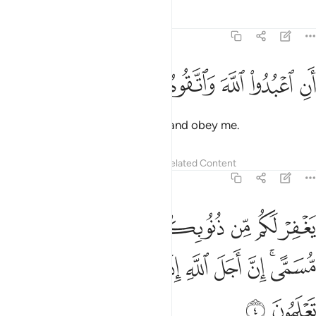
Tafsirs
Lessons
Reflections
71:3
ﱾ
ﱿ
ﲀ
ن اعبدوا الله واتقوه واطيعون ٣
ﲁ
ﲂ
ﲃ
َنِ ٱعْبُدُوا۟ ٱللَّهَ وَٱتَّقُوهُ وَأَطِيعُونِ ٣
worship Allah ˹alone˺, fear Him, and obey me.
Tafsirs
Lessons
Reflections
Related Content
71:4
ﲄ
ﲅ
ﲆ
ﲇ
ﲈ
ﲉ
ﲊ
غفر لكم من ذنوبكم ويوخركم الى اجل مسمى ان اجل الله اذا جاء لا يوخ
َغْفِرْ لَكُم مِّن ذُنُوبِكُمْ وَيُؤَخِّرْكُمْ إِلَىٰٓ أَجَلٍۢ مُّسَمًّى ۚ إِنَّ أَجَلَ ٱللَّهِ إِذَا جَآءَ لَا يُؤَ
ﲋﲌ
ﲍ
ﲎ
ﲏ
ﲐ
ﲑ
ﲒ
ﲓﲔ
ﲕ
ﲖ
ﲗ
ﲘ