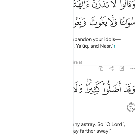
ﲕ
ﲖ
ﲗ
ﲘ
ﲙ
ﲚ
ﲛ
ﲜ
َقَالُوا۟ لَا تَذَرُنَّ ءَالِهَتَكُمْ وَلَا تَذَرُنَّ وَدًّۭا وَلَا سُوَاعًۭا وَلَا يَغُوثَ وَيَعُو
ﲝ
ﲞ
ﲟ
ﲠ
ﲡ
ﲢ
urging ˹their followers˺, ‘Do not abandon your idols—
especially Wadd, Suwâ’, Yaghûth, Ya’ûq, and Nasr.’
1
Tafsirs
Lessons
Reflections
Qira'at
71:24
ﲣ
ﲤ
ﲥﲦ
ﲧ
ﲨ
قد اضلوا كثيرا ولا تزد الظالمين الا ضلالا ٢٤
ﲩ
ﲪ
ﲫ
َقَدْ أَضَلُّوا۟ كَثِيرًۭا ۖ وَلَا تَزِدِ ٱلظَّـٰلِمِينَ إِلَّا ضَلَـٰلًۭا ٢٤
ﲬ
Those ˹elite˺ have already led many astray. So ˹O Lord˺,
only allow the wrongdoers to stray farther away.”