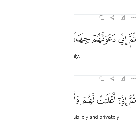
Tafsirs
Lessons
Reflections
71:8
ﲶ
ﲷ
م اني دعوتهم جهارا ٨
ﲸ
ﲹ
ﲺ
ُمَّ إِنِّى دَعَوْتُهُمْ جِهَارًۭا ٨
Then I certainly called them openly,
Tafsirs
Lessons
Reflections
71:9
ﲻ
ﲼ
ﲽ
ﲾ
م اني اعلنت لهم واسررت لهم اسرارا ٩
ﲿ
ﳀ
ﳁ
ﳂ
ُمَّ إِنِّىٓ أَعْلَنتُ لَهُمْ وَأَسْرَرْتُ لَهُمْ إِسْرَارًۭا ٩
then I surely preached to them publicly and privately,
Tafsirs
Lessons
Reflections