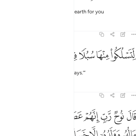
And Allah ˹alone˺ spread out the earth for you
Tafsirs
Lessons
Reflections
71:20
ﱾ
ﱿ
تسلكوا منها سبلا فجاجا ٢٠
ﲀ
ﲁ
ﲂ
ِّتَسْلُكُوا۟ مِنْهَا سُبُلًۭا فِجَاجًۭا ٢٠
to walk along its spacious pathways.’”
Tafsirs
Lessons
Reflections
71:21
ﲃ
ﲄ
ﲅ
ﲆ
ﲇ
ﲈ
ﲉ
ﲊ
ﲋ
ال نوح رب انهم عصوني واتبعوا من لم يزده ماله وولده الا خسارا ٢١
َالَ نُوحٌۭ رَّبِّ إِنَّهُمْ عَصَوْنِى وَٱتَّبَعُوا۟ مَن لَّمْ يَزِدْهُ مَالُهُۥ وَوَلَدُهُۥٓ إِلَّ
ﲌ
ﲍ
ﲎ
ﲏ
ﲐ