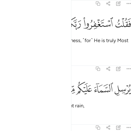
71:10
ﳃ
ﳄ
ﳅ
قلت استغفروا ربكم انه كان غفارا ١٠
ﳆ
ﳇ
ﳈ
ﳉ
َقُلْتُ ٱسْتَغْفِرُوا۟ رَبَّكُمْ إِنَّهُۥ كَانَ غَفَّارًۭا ١٠
saying, ‘Seek your Lord’s forgiveness, ˹for˺ He is truly Most
Forgiving.
Tafsirs
Lessons
Reflections
71:11
ﱁ
ﱂ
رسل السماء عليكم مدرارا ١١
ﱃ
ﱄ
ﱅ
ُرْسِلِ ٱلسَّمَآءَ عَلَيْكُم مِّدْرَارًۭا ١١
He will shower you with abundant rain,
Tafsirs
Lessons
Reflections
71:12