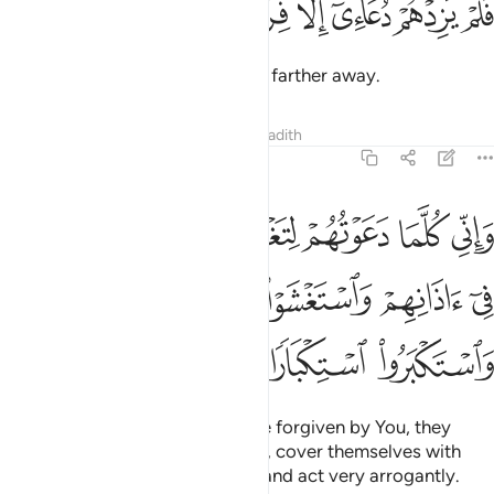
ﲡ
ﲢ
ﲣ
ﲤ
ﲥ
ﲦ
َلَمْ يَزِدْهُمْ دُعَآءِىٓ إِلَّا فِرَارًۭا ٦
but my calls only made them run farther away.
Tafsirs
Lessons
Reflections
Hadith
71:7
ﲧ
ﲨ
ﲩ
ﲪ
ﲫ
ﲬ
ﲭ
اني كلما دعوتهم لتغفر لهم جعلوا اصابعهم في اذانهم واستغشوا ثيابهم و
َإِنِّى كُلَّمَا دَعَوْتُهُمْ لِتَغْفِرَ لَهُمْ جَعَلُوٓا۟ أَصَـٰبِعَهُمْ فِىٓ ءَ
ﲮ
ﲯ
ﲰ
ﲱ
ﲲ
ﲳ
ﲴ
ﲵ
And whenever I invite them to be forgiven by You, they
press their fingers into their ears, cover themselves with
their clothes, persist ˹in denial˺, and act very arrogantly.