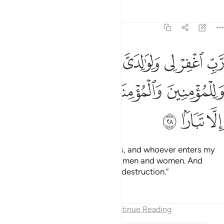
Tafsirs
Lessons
Reflections
71:28
ﳐ
ﳑ
ﳒ
ﳓ
ﳔ
ﳕ
ﳖ
ﳗ
ب اغفر لي ولوالدي ولمن دخل بيتي مومنا وللمومنين والمومنات ولا تزد ال
َّبِّ ٱغْفِرْ لِى وَلِوَٰلِدَىَّ وَلِمَن دَخَلَ بَيْتِىَ مُؤْمِنًۭا وَلِلْمُؤْمِنِينَ وَٱلْمُؤْمِنَـٰتِ وَل
ﳘ
ﳙﳚ
ﳛ
ﳜ
ﳝ
ﳞ
ﳟ
ﳠ
My Lord! Forgive me, my parents, and whoever enters my
house in faith, and ˹all˺ believing men and women. And
increase the wrongdoers only in destruction.”
Tafsirs
Lessons
Reflections
End of Chapter
Continue Reading