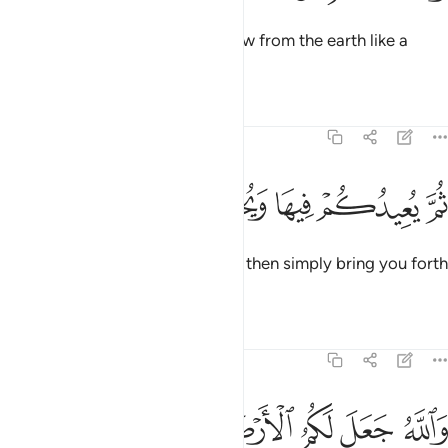
Allah ˹alone˺ caused you
to grow from the earth like a
1
plant.
Tafsirs
Lessons
Reflections
71:18
ﱲ
ﱳ
ﱴ
م يعيدكم فيها ويخرجكم اخراجا ١٨
ﱵ
ﱶ
ﱷ
ُمَّ يُعِيدُكُمْ فِيهَا وَيُخْرِجُكُمْ إِخْرَاجًۭا ١٨
Then He will return you to it, and then simply bring you forth
˹again˺.
Tafsirs
Lessons
Reflections
71:19
ﱸ
ﱹ
ﱺ
الله جعل لكم الارض بساطا ١٩
ﱻ
ﱼ
ﱽ
َٱللَّهُ جَعَلَ لَكُمُ ٱلْأَرْضَ بِسَاطًۭا ١٩