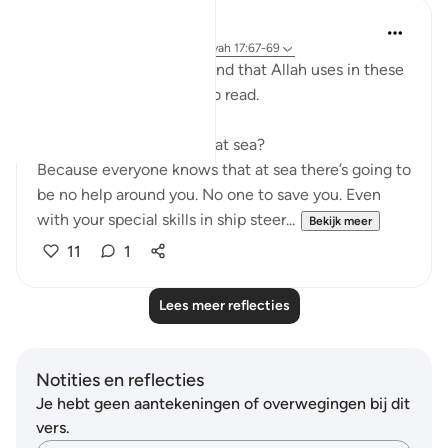
Humairah
4 jaar geleden
·
Verwijzen naar
ayah 17:67-69
The analogy of sea and land that Allah uses in these
few verses are exciting to read.
Firstly, why use hardship at sea?
Because everyone knows that at sea there’s going to
be no help around you. No one to save you. Even
with your special skills in ship steer...
Bekijk meer
11
1
Lees meer reflecties
Notities en reflecties
Je hebt geen aantekeningen of overwegingen bij dit
vers.