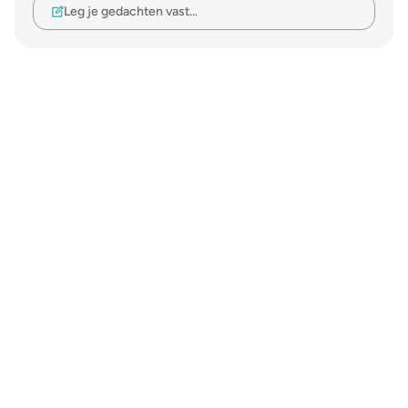
Leg je gedachten vast…
Notes
placeholders
close