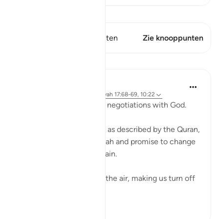
Bekijk Qiraat
Dit vers heeft 1 Knooppunten
Zie knooppunten
Lessen
Ammar AlShukry
4 jaar geleden
·
Verwijzen naar
ayah 17:68-69, 10:22
⁣Storms make you go into negotiations with God. ⁣⁣
It could be a storm at sea as described by the Quran,
where people implore Allah and promise to change
if they live to see land again. ⁣⁣
It could be turbulence in the air, making us turn off
our movie a...
Bekijk meer
38
3