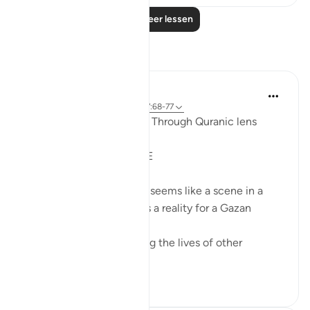
Lees meer lessen
Reflecties
Syaari Ab Rahman
vorig jaar
·
Verwijzen naar
ayah 17:68-77
AL ISRAA SERIES ~ Gaza Through Quranic lens
Ayat 68 - 77
EXPELLING ARROGANCE
Losing all your 9 children seems like a scene in a
dramatic movie. Alas, it is a reality for a Gazan
doctor, Dr Alaa Al-Najjar.
While she was busy saving the lives of other
children...
Bekijk meer
8
2