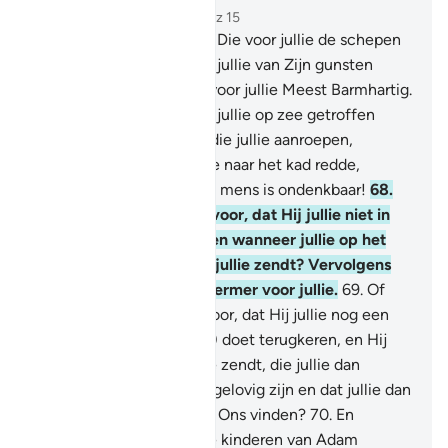
Hoofdstuk 17, Pagina 289, Juz 15
66
.
Jullie Heer is Degene Die voor jullie de schepen
op zee doet varen, opdat jullie van Zijn gunsten
zoeken. Voorwaar, Hij is voor jullie Meest Barmhartig.
67
.
En als de tegenspoed jullie op zee getroffen
heefk verdwijnt degene die jullie aanroepen,
behalve Hij. Toen Hij jullie naar het kad redde,
wendden jullie je af Ende mens is ondenkbaar!
68
.
Voelen jullie je er veilig voor, dat Hij jullie niet in
de aarde weg doet zinken wanneer jullie op het
land zijn, of stenen over jullie zendt? Vervolgens
vinden jullie geen beschermer voor jullie.
69
.
Of
voelen jullie je er veilig voor, dat Hij jullie nog een
andere keer (naar de zee) doet terugkeren, en Hij
dan een orkaan over jullie zendt, die jullie dan
verdrinkt, omdat jullie ongelovig zijn en dat jullie dan
daarin geen helper tegen Ons vinden?
70
.
En
voorzeker, Wij hebben de kinderen van Adam