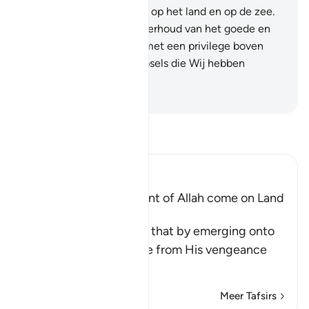
geëerd. Wij brachten hen op het land en op de zee.
Wij gaven hun levensonderhoud van het goede en
Wij bevoorrechtten hen met een privilege boven
vele van de andere schepsels die Wij hebben
geschapen.
-
Sofian S. Siregar
Lees Tafsir
Ibn Kathir (Abridged)
Does not the Punishment of Allah come on Land
too
Allah says, do you think that by emerging onto
dry land you will be safe from His vengeance
and punis
…
Lees meer
Meer Tafsirs