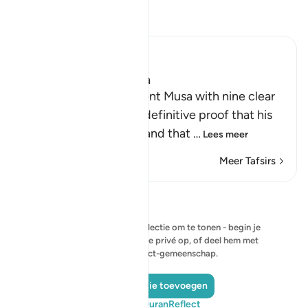
Lees Tafsir
Ibn Kathir (Abridged)
The Nine Signs of Musa
Allah tells us that He sent Musa with nine clear
signs, which provided definitive proof that his
prophethood was real and that
…
Lees meer
Meer Tafsirs
Reflecties
Er is momenteel geen reflectie om te tonen - begin je
eigen reflectie en sla deze privé op, of deel hem met
de QuranReflect-gemeenschap.
Een reflectie toevoegen
Bezoek QuranReflect