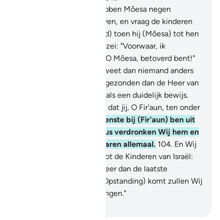
101
.
En voorzeker, Wij hebben Môesa negen
duidelijke Tekenen gegeven, en vraag de kinderen
van Israël (O Moehammad) toen hij (Môesa) tot hen
kwam, en Fir'aun tot hen zei: "Voorwaar, ik
verondemel zeker dat jij, O Môesa, betoverd bent!"
102
.
Hij (Môesa) zei: "Jij weet dan niemand anders
die (Tekenen) heeft neergezonden dan de Heer van
de hemelen en de aarde, als een duidelijk bewijs.
Voorwaar, ik veronderstel dat jij, O Fir'aun, ten onder
gaat."
103
.
Vervolgens wenste bij (Fir'aun) ben uit
het land te verdrijven, dus verdronken Wij hem en
degenen die met hem waren allemaal.
104
.
En Wij
zeiden na hem (Fir'aun) tot de Kinderen van Israël:
"Woont in het land, wanneer dan de laatste
aanzegging (de Dag der Opstanding) komt zullen Wij
jullie gemengd bijeenbrengen."
-
Sofian S. Siregar