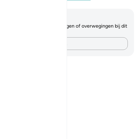
Notities en reflecties
Je hebt geen aantekeningen of overwegingen bij dit
vers.
Leg je gedachten vast…
Notes
placeholders
close