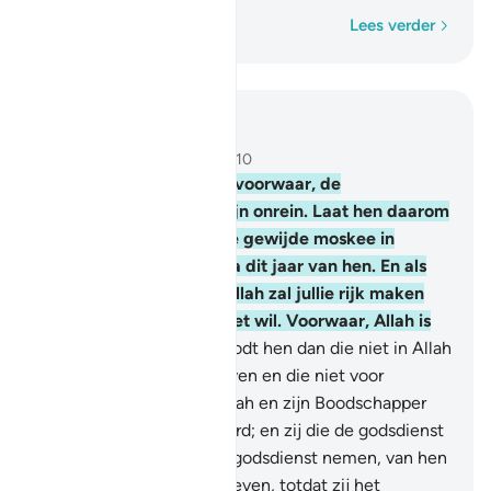
Woord voor woord
Lees verder
Lees in context
Hoofdstuk 9, Pagina 191, Juz 10
28
.
O jullie die geloven: voorwaar, de
veelgodenaanbidders zijn onrein. Laat hen daarom
de Masdjid al Harâm (de gewijde moskee in
Mekkah) niet naderen na dit jaar van hen. En als
jullie armoede vrezen; Allah zal jullie rijk maken
door Zijn gunst, als Hij het wil. Voorwaar, Allah is
Alwetend, Alwijs.
29
.
Doodt hen dan die niet in Allah
en het Hiernamaals geloven en die niet voor
verboden houden wat Allah en zijn Boodschapper
verboden hebben verklaard; en zij die de godsdienst
van de Waarheid niet als godsdienst nemen, van hen
aan wie de Schrift is gegeven, totdat zij het