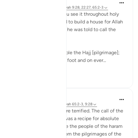
Ammar AlShukry
5 jaar geleden
·
Verwijzen naar
ayah 9:28, 22:27, 65:2-3
The promises of Allah. You see it throughout holy
places. Abraham was told to build a house for Allah
and upon its completion, he was told to call the
people to Hajj.
'And proclaim to the people the Hajj [pilgrimage];
they will come to you on foot and on ever...
Bekijk meer
21
2
Ammar AlShukry
6 jaar geleden
·
Verwijzen naar
ayah 65:2-3, 9:28
The people of Mecca were terrified. The call of the
Prophet Muhammad ﷺ was a recipe for absolute
economic ruin. They were the people of the haram
who benefited greatly from the pilgrimages of the