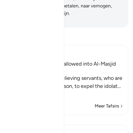
beschermgeld (Djizyah) betalen, naar vemogen,
terwijl zij onderdanigen zijn.
-
Sofian S. Siregar
Lees Tafsir
Ibn Kathir (Abridged)
Idolators are no longer allowed into Al-Masjid
Al-Haram
Allah commands His believing servants, who are
pure in religion and person, to expel the idolat
…
Lees meer
Meer Tafsirs
Lessen