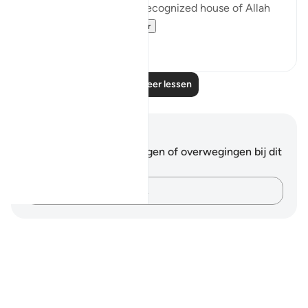
Arabs to the universally recognized house of Allah
that they wer...
Bekijk meer
5
0
Lees meer lessen
Notities en reflecties
Je hebt geen aantekeningen of overwegingen bij dit
vers.
Leg je gedachten vast…