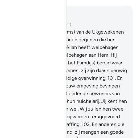
Lees in context
Hoofdstuk 9, Pagina 203, Juz 11
100
.
De allereerste (Moslims) van de Ukgewekenen
(Moehâdjirîn) en de Anshâr en degenen die hen
volgden in goede daden. Allah heeft welbehagen
aan hen en zij hebben welbehagen aan Hem. Hij
heeft voor tien Tuinen (in het Pamdijs) bereid waar
onder door de rivieren stromen, zij zijn daarin eeuwig
levenden. Dat is de geweldige overwinning.
101
.
En
onder de bedoeïenen in jouw omgeving bevinden
zich huichelaars, en (ook) onder de bewoners van
Medinah, zij volharden in hun huichelarij. Jij kent hen
niet, maar Wij kennen hen wel. Wij zullen hen twee
maal straffen, dan zullen zij worden teruggevoerd
naar een geweldige bestraffing.
102
.
En anderen die
hun zonden hebben bekend, zij mengen een goede