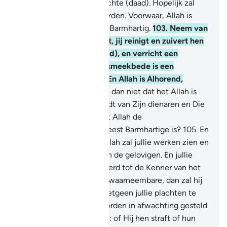
daad met een andere slechte (daad). Hopelijk zal
Allah hun berouw aanvaarden. Voorwaar, Allah is
Vergevensgezind, Meest Barmhartig.
103
.
Neem van
de bezittingen de zakkât, jij reinigt en zuivert hen
daarmee (O Moehammad), en verricht een
smeekbede, want jouw smeekbede is een
geruststelling voor hen. En Allah is Alhorend,
Alwetend.
104
.
Weten zij dan niet dat het Allah is
Die het bereouw aanvaardt van Zijn dienaren en Die
de zakât aanvaardt en dat Allah de
Vergevensgezinde, de Meest Barmhartige is?
105
.
En
zeg (O Moehammad): "Allah zal jullie werken zien en
ook Zijn Boodschapper en de gelovigen. En jullie
zullen worden teruggevoerd tot de Kenner van het
onwaarneembare en het waarneembare, dan zal hij
jullie inlichten omtrent hetgeen jullie plachten te
doen.
106
.
En anderen worden in afwachting gesteld
van het oordeel van Allah: of Hij hen straft of hun