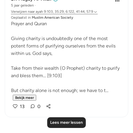
5 jaar geleden
·
Verwijzen naar
ayah 9:103, 35:29, 6:122, 41:44, 57:9
Geplaatst in
Muslim American Society
Prayer and Quran
Giving charity is undoubtedly one of the most
potent forms of purifying ourselves from the evils
within us. God says,
Take from their wealth (O Prophet) charity to purify
and bless them… [9:103]
But charity alone is not enough; we have to t...
Bekijk meer
13
0
Lees meer lessen