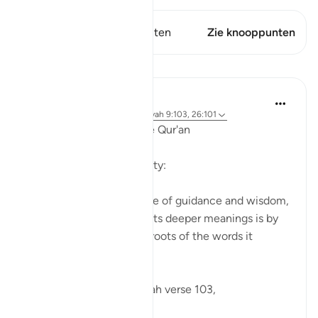
Dit vers heeft 1 Knooppunten
Zie knooppunten
Lessen
Ola Shoubaki
3 jaar geleden
·
Verwijzen naar
ayah 9:103, 26:101
Linguistic Gems from the Qur'an
Day Twenty-Three: Charity:
The Qur'an is a rich source of guidance and wisdom,
and one way to uncover its deeper meanings is by
examining the linguistic roots of the words it
contains.
Allah says in Surah Tawbah verse 103,