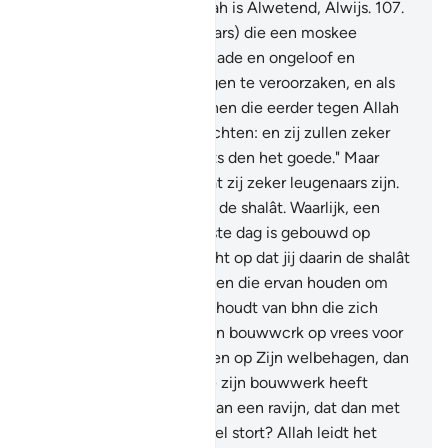
berouw aanvaardt. En Allah is Alwetend, Alwijs.
107
.
En degenen (de huichelaars) die een moskee
hebben gebouwd om schade en ongeloof en
splitsing onder de gelovigen te veroorzaken, en als
een hinderlaag van degenen die eerder tegen Allah
en Zijn Boodschapper vochten: en zij zullen zeker
zweren: "Wij wensen niets den het goede." Maar
Allah is er Getuige van dat zij zeker leugenaars zijn.
108
.
Verricht daarin nooit de shalât. Waarlijk, een
moskee die vanaf de eerste dag is gebouwd op
Taqwa, heeft er meer recht op dat jij daarin de shalât
verricht. Daarin zijn mannen die ervan houden om
zich te reinigen. En Allah houdt van bhn die zich
reinigen.
109
.
Is hij, die zijn bouwwcrk op vrees voor
Allah heeft gegrondvest en op Zijn welbehagen, dan
niet beter? Of hij dan, die zijn bouwwerk heeft
gegrondvest op de rand van een ravijn, dat dan met
hem in het vuur van de Hel stort? Allah leidt het