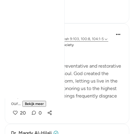
...
Bekijk meer
1
2
Salah Soltan
3 jaar geleden
·
Verwijzen naar
ayah 9:103, 100:8, 104:1-5
Geplaatst in
Muslim American Society
Zakah
Giving Zakah has many preventative and restorative
effects for the Muslim’s soul. God created the
human being in an ideal form, letting us live in the
finest of dwellings and honoring us to the highest
degree. But we human beings frequently disgrace
our...
Bekijk meer
20
0
Dr. Magdy Al-Hilali