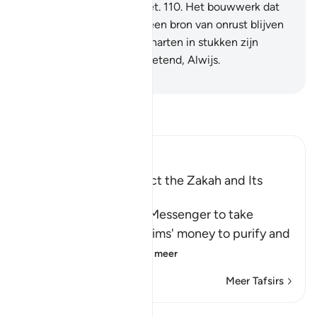
onrechtplegende volk niet.
110
.
Het bouwwerk dat
zij hebben gebouwd zal een bron van onrust blijven
in hun harten, tenzij hun harten in stukken zijn
gebroken. En Allah is Alwetend, Alwijs.
-
Sofian S. Siregar
Lees Tafsir
Ibn Kathir (Abridged)
The Command to collect the Zakah and Its
Benefits
Allah commanded His Messenger to take
Sadaqah from the Muslims' money to purify and
sanctify them wit
…
Lees meer
Meer Tafsirs
Bekijk Qiraat