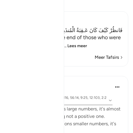
Lees Tafsir
Ibn Kathir (Abridged)
فَانظُرْ كَيْفَ كَانَ عَـقِبَةُ الْمُنذَرِينَ إِلاَّ عِبَادَ اللَّهِ الْمُخْلَصِينَ
(Then see what was the end of those who were
warned. Except the ch
…
Lees meer
Meer Tafsirs
Lessen
Abdelrahman Badawy
48 weken geleden
·
Verwijzen
ayah 34:13, 37:71, 6:116, 56:14, 9:25, 12:103, 2:2
naar
49, 12:106
Whenever Allah mentions large numbers, it's almost
always a NEGATIVE thing not a positive one.
However when He mentions smaller numbers, it's
often praiseworthy.