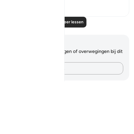
0
0
Lees meer lessen
Notities en reflecties
Je hebt geen aantekeningen of overwegingen bij dit
vers.
Leg je gedachten vast…
Notes