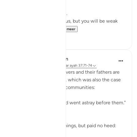
The same goes for hadith.
'...No, you will be numerous, but you will be weak
like the foam of t...
Bekijk meer
21
6
In the Shade of the Quran
31 weken geleden
·
Verwijzen naar
ayah 37:71-74
Both the Makkan unbelievers and their fathers are
examples of going astray, which was also the case
of the majority of earlier communities:
"Most of the people of old went astray before them."
(Verse 71)
Yet they did receive warnings, but paid no heed:
"alth...
Bekijk meer