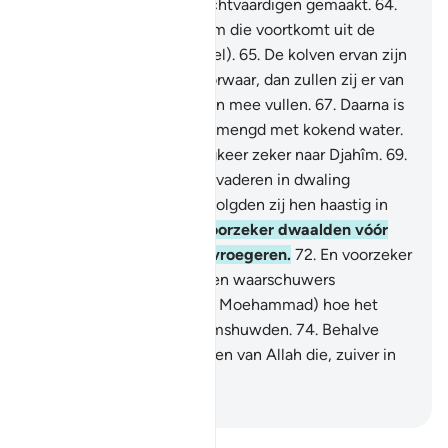
beproeving voor de onrechtvaardigen gemaakt.
64
.
Voorwaar, het is een boom die voortkomt uit de
bodem van Djahîm (de Hel).
65
.
De kolven ervan zijn
als satanskoppen.
66
.
Voorwaar, dan zullen zij er van
eten zodat zij er de buiken mee vullen.
67
.
Daarna is
er voor hen een drank, gemengd met kokend water.
68
.
Tenslotte is hun terugkeer zeker naar Djahîm.
69
.
Voorwaar, zij troffen hun vaderen in dwaling
verkerend aan.
70
.
Toen volgden zij hen haastig in
hun voetsporen.
71
.
En voorzeker dwaalden vóór
hen de meesten van de vroegeren.
72
.
En voorzeker
hebben Wij uit hun midden waarschuwers
gezonden,
73
.
Zie dan (O Moehammad) hoe het
einde was van de gewaamshuwden.
74
.
Behalve
(het einde van) de dienaren van Allah die, zuiver in
hun aanbidding zijn.
-
Sofian S. Siregar