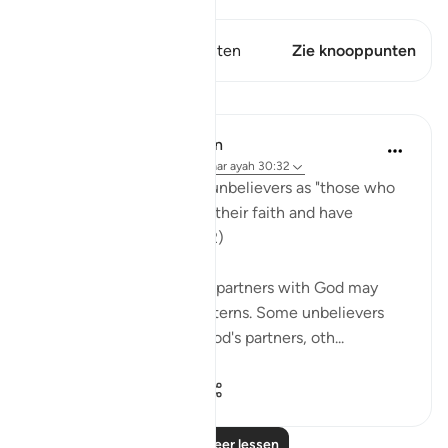
Dit vers heeft 1 Knooppunten
Zie knooppunten
Lessen
In the Shade of the Quran
32 weken geleden
·
Verwijzen naar
ayah 30:32
The surah describes the unbelievers as "those who
have broken the unity of their faith and have
become sects." (Verse 32)
Unbelief and associating partners with God may
take many forms and patterns. Some unbelievers
consider the jinn to be God's partners, oth...
Bekijk meer
1
0
145
Lees meer lessen