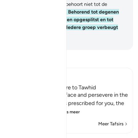
onderhoudt de shalât en behoort niet tot de
veelgodenaanbidders.
32
.
Behorend tot degenen
die hun godsdienst hebben opgesplitst en tot
groepen zijn geworden. Iedere groep verbeugt
zich in wat zij hebben.
-
Sofian S. Siregar
Lees Tafsir
Ibn Kathir (Abridged)
The Command to adhere to Tawhid
Allah says: `so set your face and persevere in the
religion which Allah has prescribed for you, the
worship of Allah Al
…
Lees meer
Meer Tafsirs
Bekijk Qiraat