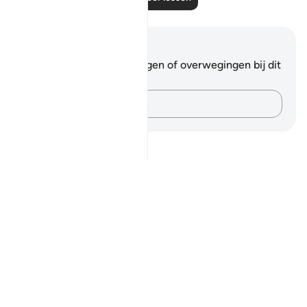
Notities en reflecties
Je hebt geen aantekeningen of overwegingen bij dit
vers.
Leg je gedachten vast…
Notes
placeholders
close