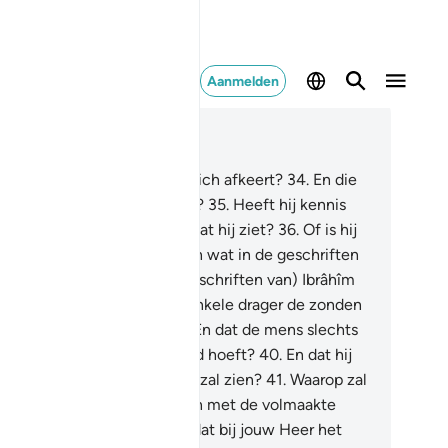
Aanmelden
es in context
fdstuk 53, Pagina 528, Juz 27
.
Heb jij degene gezien die zich afkeert?
34
.
En die
inig gaf en (daarna) ophield?
35
.
Heeft hij kennis
er het onwaarneembare, zodat hij ziet?
36
.
Of is hij
et op de hoogte gebracht van wat in de geschriften
n Môesa staat?
37
.
En (de geschriften van) Ibrâhîm
e trouw was?
38
.
Dat geen enkele drager de zonden
n een ander zal dragen?
39
.
En dat de mens slechts
 krijgt waarnaar hij gestreefd hoeft?
40
.
En dat hij
t resultaat van) zijn streven zal zien?
41
.
Waarop zal
j beloond (vergolden) worden met de volmaakte
loning (vergelding)?
42
.
En dat bij jouw Heer het