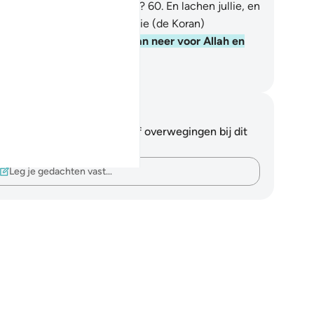
llie verbaasd over deze Koran?
60
.
En lachen jullie, en
len jullie niet?
61
.
Terwijl jullie (de Koran)
ronachtzamen?
62
.
Knielt dan neer voor Allah en
nbidt (Hem).
fian S. Siregar
tities en reflecties
 hebt geen aantekeningen of overwegingen bij dit
s.
Leg je gedachten vast…