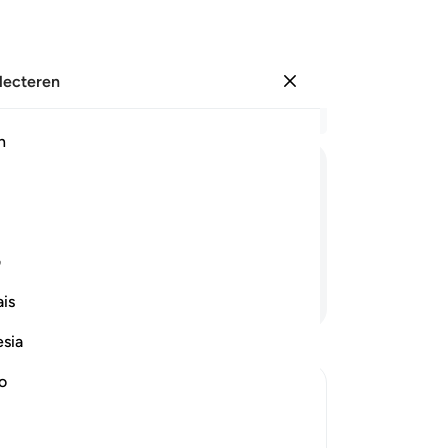
electeren
Aanmelden
Le
h
Hoo
33
ﲗﲘ
ﲙﲚ
ﲛﲜ
ﲝ
we
ov
ni
ف
va
Lees verder
is
di
va
esia
dat
(he
no
hi
rate and to be humble
be