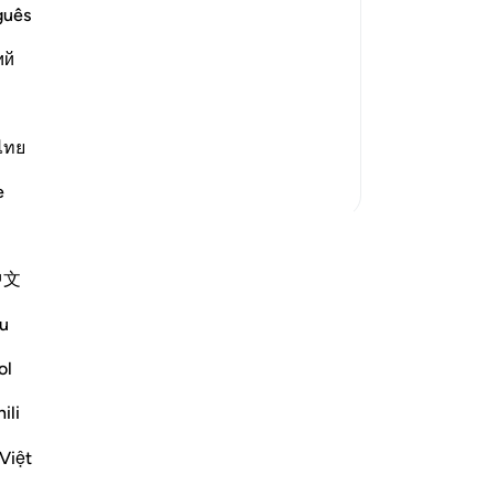
ein
guês
hu
(This is a warner) in reference to Muhammad ﷺ,
ий
do
de
arners of old, he was sent as a
wa
lah the
…
Lees meer
an
ไทย
Hij
Meer Tafsirs
e
Hee
ve
he
中文
vo
me
u
ric
vol
ol
bet
ili
wa
57
Việt
bu