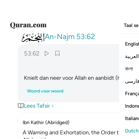
Taal s
053
فاسجدوا لله واعبدوا ۩ ٦٢
An-Najm
53:62
Englis
53:62
العربية
বাংলা
Knielt dan neer voor Allah en aanbidt (Hem).
ارسی
Woord voor woord
França
Lees Tafsir
Indon
Italia
Ibn Kathir (Abridged)
Dutch
A Warning and Exhortation, the Order to prost