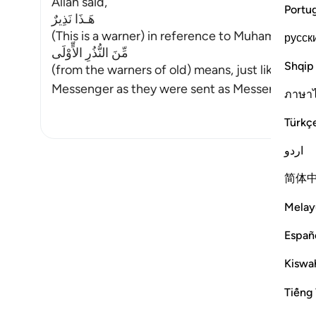
Allah said,
Portu
هَـذَا نَذِيرٌ
русск
مِّنَ النُّذُرِ الاٍّوْلَى
Shqip
(from the warners of old) means, just like the w
Messenger as they were sent as Messengers. Al
ภาษา
Türkç
اردو
简体
Melay
Españ
Kiswah
Tiếng 