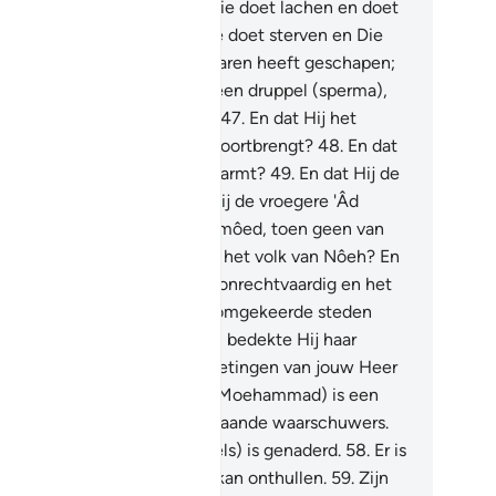
de is?
43
.
En dat Hij het is Die doet lachen en doet
ilen?
44
.
En dat Hij het is Die doet sterven en Die
et leven?
45
.
En dat Hij de paren heeft geschapen;
 man en de vrouw?
46
.
Van een druppel (sperma),
nneer die wordt uitgestort?
47
.
En dat Hij het
dere leven (de opwekking) voortbrengt?
48
.
En dat
 het is Die verrijkt en Die verarmt?
49
.
En dat Hij de
r van Sirius is?
50
.
En dat Hij de vroegere 'Âd
rnietigd heeft?
51
.
En de Tsamôed, toen geen van
n overbleef?
52
.
En daarvoor het volk van Nôeh? En
orwaar, zij waren het meest onrechtvaardig en het
est buitensporig.
53
.
En de omgekeerde steden
htte Hij ten gronde.
54
.
Toen bedekte Hij haar
ledig.
55
.
Welke van de genietingen van jouw Heer
wijfelen jullie dan?
56
.
Hij (Moehammad) is een
arschuwer onder de voorafgaande waarschuwers.
.
Het nabije (Dag des Oordeels) is genaderd.
58
.
Er is
iten Allah niemand die haar kan onthullen.
59
.
Zijn