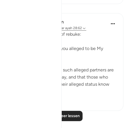
Lessen
In the Shade of the Quran
31 weken geleden
·
Verwijzen naar
ayah 28:62
The first question is one of rebuke:
"Where are those whom you alleged to be My
partners?" (Verse 62)
God certainly knows that such alleged partners are
not to be found on that day, and that those who
made the claims about their alleged status know
nothing a...
Bekijk meer
0
0
Lees meer lessen