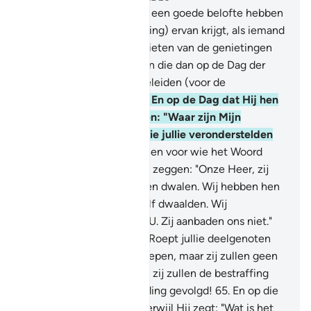
61
.
Is iemand aait wie Wij een goede belofte hebben
gedaan en die (de vervulling) ervan krijgt, als iemand
die Wij hebben doen genieten van de genietingen
van het wereldse leven en die dan op de Dag der
Opstanding tot de voorgeleiden (voor de
bestraffing) behoort?
62
.
En op de Dag dat Hij hen
zal roepen, zal Hij zeggen: "Waar zijn Mijn
deelgenoten, degenen die jullie veronderstelden
(te bestaan)?"
63
.
Degenen voor wie het Woord
bewaarheid wordt, zullen zeggen: "Onze Heer, zij
zijn degenen die wij deden dwalen. Wij hebben hen
doen dwalen zoals wij zelf dwaalden. Wij
verontschuldigen ons bij U. Zij aanbaden ons niet."
64
.
En er wordt gezegd: "Roept jullie deelgenoten
aan!" Zij zullen hen aanroepen, maar zij zullen geen
gehoor aan hen geven en zij zullen de bestraffing
zien. Hadden zij man Leiding gevolgd!
65
.
En op die
Dag zal Hij hen roepen, terwijl Hij zegt: "Wat is het