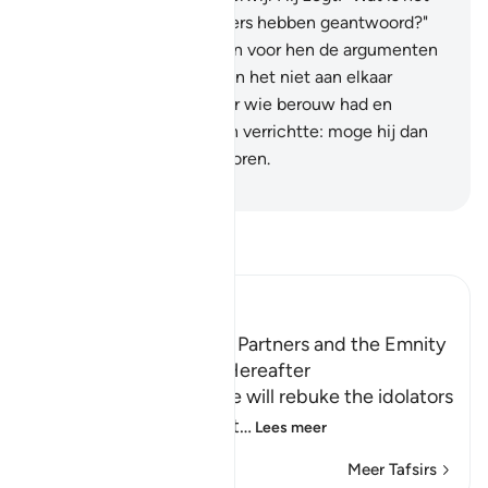
dat jullie de Boodschappers hebben geantwoord?"
66
.
Maar op die Dag zullen voor hen de argumenten
duister blijven en zij zullen het niet aan elkaar
(kunnen) vragen.
67
.
Maar wie berouw had en
geloofde en goede daden verrichtte: moge hij dan
tot de welslagenden behoren.
-
Sofian S. Siregar
Lees Tafsir
Ibn Kathir (Abridged)
The Idolators and Their Partners and the Emnity
between Them in the Hereafter
Allah informs of how He will rebuke the idolators
on the Day of Resurrect
…
Lees meer
Meer Tafsirs