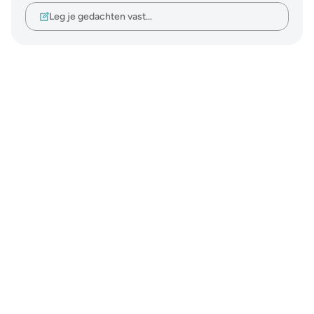
Leg je gedachten vast…
Notes
placeholders
close