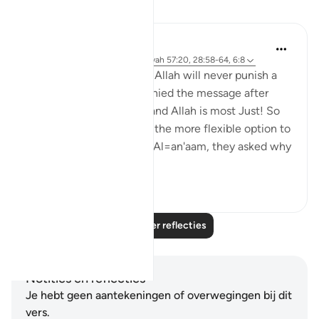
Reflecties
Hana Alasry
6 jaar geleden
·
Verwijzen naar
ayah 57:20, 28:58-64, 6:8
Again the same promise, Allah will never punish a
people unless they've denied the message after
being sent a messenger and Allah is most Just! So
just in fact, that He gave the more flexible option to
the disbelievers. In Surat Al=an'aam, they asked why
they ...
Bekijk meer
2
0
Lees meer reflecties
Notities en reflecties
Je hebt geen aantekeningen of overwegingen bij dit
vers.