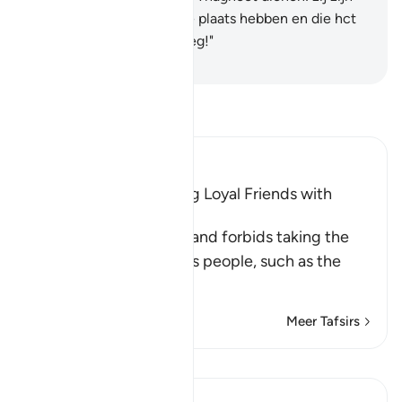
degenen die de slechtste plaats hebben en die hct
verst afdwalen van de Weg!"
-
Sofian S. Siregar
Lees Tafsir
Ibn Kathir (Abridged)
The Prohibition of Being Loyal Friends with
Disbelievers
This Ayah discourages and forbids taking the
enemies of Islam and its people, such as the
Peop
…
Lees meer
Meer Tafsirs
Reflecties