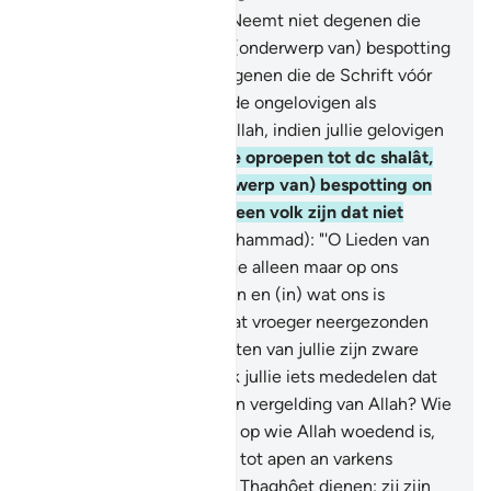
57
.
O jultie die geloven! Neemt niet degenen die
jullie godsdienst tot een (onderwerp van) bespotting
en scherts maken van degenen die de Schrift vóór
jullie gegeven waren en de ongelovigen als
beschcrmcrs. En vreest Allah, indien jullie gelovigen
zijn.
58
.
En wanneer jullie oproepen tot dc shalât,
nemen zij dat als (onderwerp van) bespotting on
scherts. Dat is omdat zij een volk zijn dat niet
begrijpt.
59
.
Zeg (O Moehammad): "'O Lieden van
de Schrift! Wreken jullie je alleen maar op ons
omdat wij in Allah geloven en (in) wat ons is
neergczomden en (in) wat vroeger neergezonden
is? En voorwaar, de meesten van jullie zijn zware
zondaren."
60
.
Zeg: "Zal ik jullie iets mededelen dat
slechter is dan dat, als een vergelding van Allah? Wie
door Allah vervloekt is en op wie Allah woedend is,
en van wie Hij soinmigen tot apen an varkens
gemaakt heeft, en die de Thaghôet dienen: zij zijn