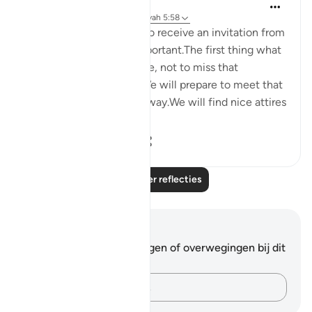
Maryam Nazar
4 jaar geleden
·
Verwijzen naar
ayah 5:58
We will be very excited to receive an invitation from
someone who is very important.The first thing what
comes to our mind will be, not to miss that
opportunity in any way.We will prepare to meet that
person in every possible way.We will find nice attires
to w...
Bekijk meer
5
0
80
Lees meer reflecties
Notities en reflecties
Je hebt geen aantekeningen of overwegingen bij dit
vers.
Leg je gedachten vast…