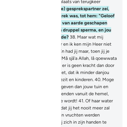
ervoor zeker een betere plaats van terugkeer
vinden."
37
.
Zijn (gelovige) gesprekspartner zei,
toen hij met hem in gesprek was, tot hem: "Geloof
jij niet in Degene Die jou van aarde geschapen
heeft, vervolgens uit een druppel sperma, en jou
ten slotte tot mens vormde?
38
.
Maar wat mij
betreft: Allah is mijn Heer en ik ken mijn Heer niet
één deelgenoot toe.
39
.
En had jij maar, toen jij je
tuin binnentrad, gezegd: 'Mâ sjâ'a Allah, lâ qoewwata
illâbillah' - (Wat Allah wil, er is geen kracht dan door
Allah), indien jij van mij ziet, dat ik minder danjou
ben, op het gebied van bezit en kinderen.
40
.
Moge
mijn Heer mij iets beters geven dan jouw tuin en
een ramp over haar neerzenden vanuit de hemel,
zodat het glibberige aarde wordt!
41
.
Of haar water
in de aarde wegvloeit, zodat jij het nooit meer zal
kunnen vinden."
42
.
En zijn vruchten werden
vernietigd. Toen begon hij zich in zijn handen te