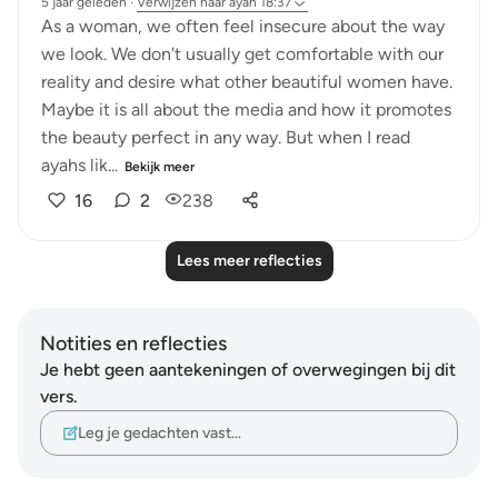
5 jaar geleden
·
Verwijzen naar
ayah 18:37
As a woman, we often feel insecure about the way
we look. We don't usually get comfortable with our
reality and desire what other beautiful women have.
Maybe it is all about the media and how it promotes
the beauty perfect in any way. But when I read
ayahs lik...
Bekijk meer
16
2
238
Lees meer reflecties
Notities en reflecties
Je hebt geen aantekeningen of overwegingen bij dit
vers.
Leg je gedachten vast…