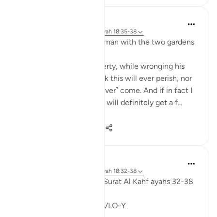
J Yousef
3 jaar geleden
·
Verwijzen naar
ayah 18:35-38
Some reflections on the man with the two gardens
'And he entered his property, while wronging his
soul, saying, 'I do not think this will ever perish, nor
do I think the Hour will ˹ever˺ come. And if in fact I
am returned to my Lord, I will definitely get a f...
Bekijk meer
28
3
221
Fadel Soliman
6 jaar geleden
·
Verwijzen naar
ayah 18:32-38
Taddabor (pondering) of Surat Al Kahf ayahs 32-38
https://youtu.be/CDl39uVLO-Y