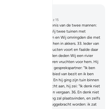
Lees in context
Hoofdstuk 18, Pagina 298, Juz 15
32
.
En geef hun de gelijkenis van de twee mannen:
aan één van hen deden Wij twee tuinen met
druivenstruiken toekornen en Wij omringden die met
dadelpalmen (en) tussen hen in akkers.
33
.
Ieder van
die twee tuinen bracht vructen voort en faalde daar
in niets in. En in hun midden deden Wij een rivier
ontspringen.
34
.
En er waren vruchten voor hem. Hij
zei dus tot zijn (gelovige) gesprekspartner: "Ik ben
jouw meerdere op het gebied van bezit en ik ben
eervoller als persoon."
35
.
En hij ging zijn tuin binnen
en hij deed zichzelf onrecht aan, hij zei: "Ik denk niet
dat die (tuinen) ooit zullen vergaan.
36
.
En denk niet
dat het Uur der Opstanding zal plaatsvinden, en zelfs
al zal ik tot mijn Heer teruggebracht worden: ik zat