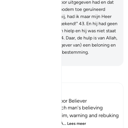
wringen, over wat hij ervoor uitgegeven had en dat
zij (de tuinen) nu tot de bodem toe geruïneerd
waren." En hij zei: "Wee mij, had ik maar mijn Heer
niet één deelgenoot toegekend!"
43
.
En hij had geen
groep die hem naast Allah hielp en hij was niet staat
zichzelf te verdedigen.
44
.
Daar, de hulp is van Allah,
de Ware. Hij is beter (als gever van) een beloning en
beter (als gever van) een bestemming.
-
Sofian S. Siregar
Lees Tafsir
Ibn Kathir (Abridged)
The Response of the Poor Believer
Allah tells us how the rich man's believing
companion replied to him, warning and rebuking
him for his disbelief in A
…
Lees meer