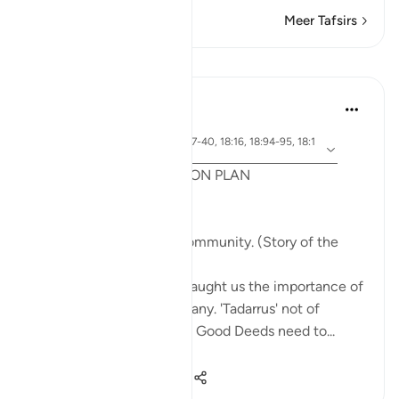
Meer Tafsirs
Lessen
Syaari Ab Rahman
vorig jaar
·
Verwijzen
ayah 18:65-70, 18:37-40, 18:16, 18:94-95, 18:1
naar
4, 18:10
POST RAMADHAN ACTION PLAN
4 Deeds From AL KAHFI
1. Tie your heart to the community. (Story of the
youths of the Cave)
The youths of the Cave taught us the importance of
keeping with good company. 'Tadarrus' not of
recitation but Tadarrus of Good Deeds need to...
Bekijk meer
15
4
373