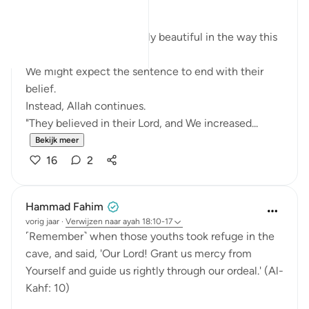
The Quieter Miracle
There is something quietly beautiful in the way this
ayah unfolds.
We might expect the sentence to end with their
belief.
Instead, Allah continues.
"They believed in their Lord, and We increased...
Bekijk meer
16
2
Hammad Fahim
vorig jaar
·
Verwijzen naar
ayah 18:10-17
˹Remember˺ when those youths took refuge in the
cave, and said, 'Our Lord! Grant us mercy from
Yourself and guide us rightly through our ordeal.' (Al-
Kahf: 10)