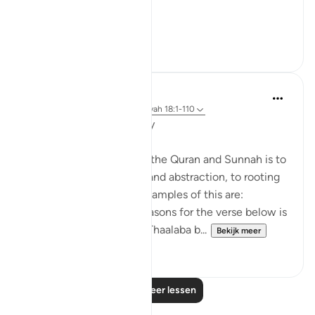
age physically?
...
Bekijk meer
6
0
Salah Soltan
8 jaar geleden
·
Verwijzen naar
ayah 18:1-110
Applicable Research Only
The general approach of the Quran and Sunnah is to
move away from theory and abstraction, to rooting
and application. Some examples of this are:
1. One of the reported reasons for the verse below is
that Maaz bin Jabal and Thaalaba b...
Bekijk meer
9
2
Lees meer lessen