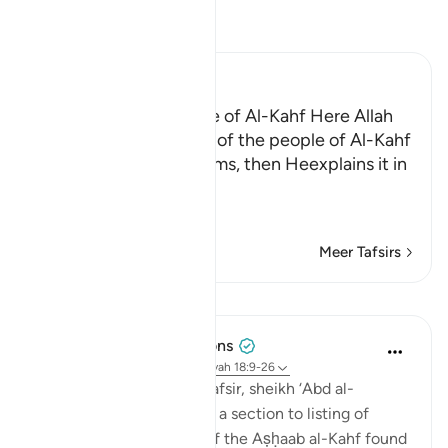
Lees Tafsir
Ibn Kathir (Abridged)
The Story of the People of Al-Kahf Here Allah
tells us about the story of the people of Al-Kahf
in brief and general terms, then Heexplains it in
more
…
Lees meer
Meer Tafsirs
Lessen
Tulayhah Tafsir Translations
5 jaar geleden
·
Verwijzen naar
ayah 18:9-26
In his book of thematic tafsir, sheikh ‘Abd al-
Rahman al-Sa’di devoted a section to listing of
benefits from the story of the Aṣḥaab al-Kahf found