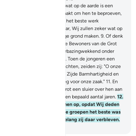
7
.
Voorwaar, Wij hebben wat op de aarde is een
versiering voor haar gemaakt om hen te beproeven,
(om te zien) wie van hen het beste werk
(verrichtte).
8
.
En voorwaar, Wij zullen zeker wat op
haar (de aarde) is tot droge grond maken.
9
.
Of denk
jij (O Moehammad) dat de Bewoners van de Grot
(al-Kahf) en de Raqîm verbazingwekkend onder
Onze Tekenen waren?
10
.
Toen de jongeren een
schuilplaats in de Grot zochten, zeiden zij: "O onze
Heer, schenk ons van Uw Zijde Barmhartigheid en
bereid ons een rechte weg voor onze zaak."
11
.
En
tom brachten Wij in de Grot een sluier over hen aan
(zodat zij sliepen), voor een bepaald aantal jaren.
12
.
Vervolgens wekten Wij hen op, opdat Wij deden
weten welke van de twee groepen het beste was
in het berekenen van hoelang zij daar verbleven.
-
Sofian S. Siregar