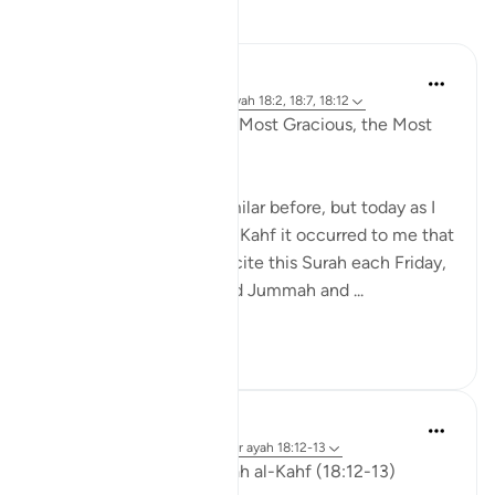
Reflecties
Razia Zahra
4 jaar geleden
·
Verwijzen naar
ayah 18:2, 18:7, 18:12
In the Name of Allah the Most Gracious, the Most
Compassionate,
I have written slightly similar before, but today as I
was listening to Surah Al Kahf it occurred to me that
we are encouraged to recite this Surah each Friday,
men (and women) attend Jummah and ...
Bekijk meer
19
3
ekaterina myachina
3 weken geleden
·
Verwijzen naar
ayah 18:12-13
Friday Reflection — Surah al-Kahf (18:12-13)