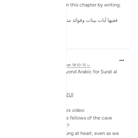
in surah al-Kahf. He began this chapter by writing:
ففيها آيات بينات وفوائد متعددة : منها: أن قصة أصحاب
الكهف و...
Bekijk meer
3
0
Fadel Soliman
6 jaar geleden
·
Verwijzen naar
ayah 18:10-15
Taddabor (Pondering) Beyond Arabic for Surat al
Kahf 10-15
https://youtu.be/lbqgJstj2UI
Questions answered in this video:
- Is the persecution of the fellows of the cave
uncommon, or a 'wonder'?
- How can we remain young at heart, even as we