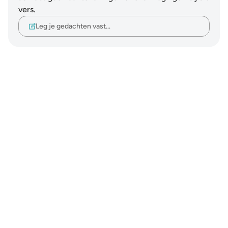
vers.
Leg je gedachten vast…
Notes
placeholders
close