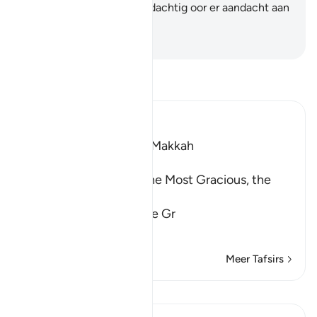
maken en opdat een aandachtig oor er aandacht aan
zou schenken.
-
Sofian S. Siregar
Lees Tafsir
Ibn Kathir (Abridged)
Which was revealed in Makkah
بِسْمِ اللَّهِ الرَّحْمَـنِ الرَّحِيمِ
In the Name of Allah, the Most Gracious, the
Most Merciful.
Warning concerning the Gr
…
Lees meer
Meer Tafsirs
Lessen