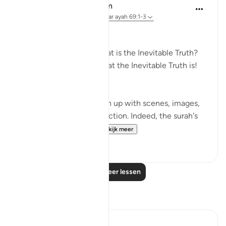
In the Shade of the Quran
31 weken geleden
·
Verwijzen naar
ayah 69:1-3
True and Inevitable
The Inevitable Truth! What is the Inevitable Truth?
Would that you knew what the Inevitable Truth is!
(Verses 1-3)
Most of the surah is taken up with scenes, images,
and events of the resurrection. Indeed, the surah's
very title al-Haqqah...
Bekijk meer
1
0
Lees meer lessen
Reflecties
ekaterina myachina