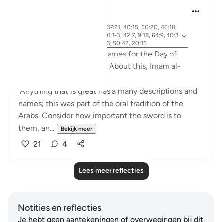
Abdel-Minem Mustafa
7 jaar geleden
·
ayah 38:26, 88:1, 56:1, 37:21, 40:15, 50:20, 40:18,
Verwijzen
30:56, 19:39, 50:34, 101:1-3, 42:7, 9:18, 64:9, 40:3
naar
2, 82:14-15, 4:87, 69:1-3, 50:42, 20:15
Allah gives 20 different names for the Day of
Judgement in the Quran! About this, Imam al-
Qurtubi said:
'Anything that is great has a many descriptions and
names; this was part of the oral tradition of the
Arabs. Consider how important the sword is to
them, an...
Bekijk meer
21
4
Lees meer reflecties
Notities en reflecties
Je hebt geen aantekeningen of overwegingen bij dit