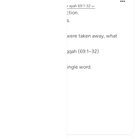
3 weken geleden
·
Verwijzen naar
ayah 69:1-32
From Recitation to Reflection.
When Only Truth Remains.
If everything you rely on were taken away, what
would remain?
Isha Prayer · Surah Al-Haqqah (69:1–32)
The surah begins with a single word.
Not a story.
Not a warning.
Not even a description.
A word.
ال...
Bekijk meer
15
5