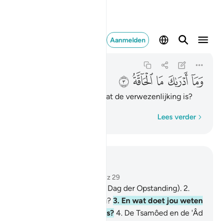
وما ادراك ما الحاقة ٣
Aanmelden
Al-Haqqah
69:3
69:3
ﲤ
ﲥ
ﲦ
ﲧ
ﲨ
En wat doet jou weten wat de verwezenlijking is?
Woord voor woord
Lees verder
Lees in context
Hoofdstuk 69, Pagina 566, Juz 29
1
.
De verwezenlijking (de Dag der Opstanding).
2
.
Wat is de verwezenlijking?
3
.
En wat doet jou weten
wat de verwezenlijking is?
4
.
De Tsamôed en de 'Âd