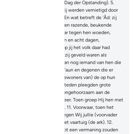
loochenden de ramp (de Dag der Opstanding).
5
.
Wat de Tsmôed betreft: zij werden vernietigd door
een geweldige kracht.
6
.
En wat betreft de 'Âd: zij
werden vernietigd door een razende, beukende
wind.
7
.
Hij (Allah) liet haar tegen hen woeden,
gedurende zeven nachten en acht dagen,
achtereenvolgend, waarop jij het volk daar had
kunnen zien liggen, alsof zij geveld waren als
palmstammen.
8
.
Zie jij dan nog iemand van hen die
is overgebleven?
9
.
En Fir'aun en degenen die er
vóór hem waren en de (bewoners van) de op hun
fundamenten gekeerde steden pleegden grote
zonden.
10
.
En zij waren ongehoorzaam aan de
Boodschapper van hun Heer. Toen groep Hij hen met
een krachtige bestraffing.
11
.
Voorwaar, toen het
water overstroomde, droegen Wij jullie (voorvader
Nôeh en zijn familie) in het vaartuig (de ark).
12
.
Opdat Wij dit voor jullie tot een vermaning zouden