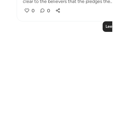
clear to the believers that the pledges the...
Bekijk 
0
0
Lees meer le
Notes
placeholders
close