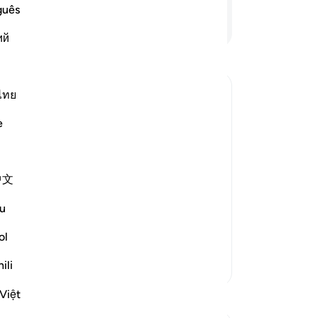
do
guês
zul
Lees verder
ий
ee
hu
ve
sl
ไทย
za
e
he
Allah the Exalted says to His Prophet, Muhammad ﷺ,
ber
En
reation,
中文
he
Vo
u
ee
ined thes
…
Al
ol
Lees meer
He
ili
Meer Tafsirs
oc
tr
Việt
tr