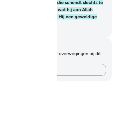
e dan (zijn trouw) schendt, die schendt slechts te
dele van zichzelf; maar wie wat hij aan Allah
loofde nakomt, aan hem zal Hij een geweldige
loning geven.
fian S. Siregar
tities en reflecties
 hebt geen aantekeningen of overwegingen bij dit
s.
Leg je gedachten vast…