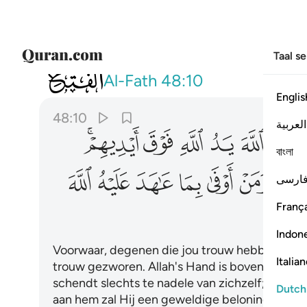
Taal s
048
ان الذين يبايعونك انما يبايعون الله
Al-Fath
48:10
Englis
48:10
العربية
ﱆ
ﱇ
ﱈ
ﱉ
ﱊﱋ
বাংলা
ﱒ
ﱓ
ﱔ
ﱕ
ﱖ
ﱗ
ﱘ
ارسی
França
Indon
Voorwaar, degenen die jou trouw hebben gezwo
Italia
trouw gezworen. Allah's Hand is boven hun han
schendt slechts te nadele van zichzelf; maar w
Dutch
aan hem zal Hij een geweldige beloning geven