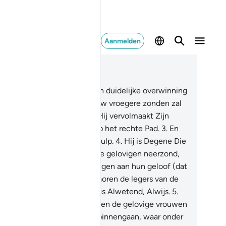
Aanmelden
es in context
fdstuk 48, Pagina 512, Juz 26
Voorwaar, Wij hebben jou een duidelijke overwinning
schonken.
2
.
Opdat Allah jouw vroegere zonden zal
rgeven en ook de latere. En Hij vervolmaakt Zijn
st aan jou en Hij leidt jou op het rechte Pad.
3
.
En
lah helpt jou met machtige hulp.
4
.
Hij is Degene Die
e de vrede in de harten van de gelovigen neerzond,
dat zij geloof zouden toevoegen aan hun geloof (dat
 in hen was). En aan Allah behoren de legers van de
melen en de aarde. En Allah is Alwetend, Alwijs.
5
.
dat Hij de gelovige mannen en de gelovige vrouwen
inen (het Paradijs) zal doen binnengaan, waar onder