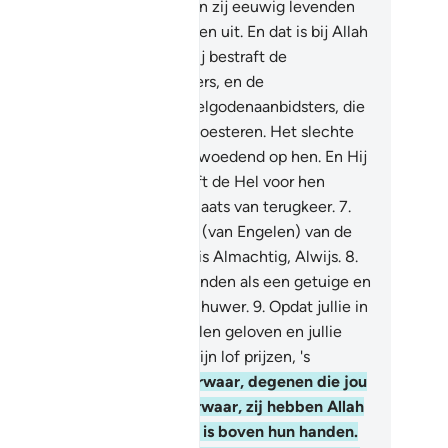
or de rivieren stromen, waarin zij eeuwig levenden
len zijn. En Hij wist hun fouten uit. En dat is bij Allah
n grote overwinning.
6
.
En Hij bestraft de
ichelaars en de huichelaarsters, en de
elgodenaanbidders en de veelgodenaanbidsters, die
echte gedachten over Allah koesteren. Het slechte
l hen omsingelen en Allah is woedend op hen. En Hij
eft hen vervloekt en Hij heeft de Hel voor hen
eid, en dat is de slechtste plaats van terugkeer.
7
.
 aan Allah behoren de legers (van Engelen) van de
melen en de aarde. En Allah is Almachtig, Alwijs.
8
.
orwaar, Wij hebben jou gezonden als een getuige en
n verkondiger en een waarschuwer.
9
.
Opdat jullie in
lah en Zijn Boodschapper zullen geloven en jullie
m helpen en Hem eren en Zijn lof prijzen, 's
htends en 's avonds.
10
.
Voorwaar, degenen die jou
ouw hebben gezworen: voorwaar, zij hebben Allah
ouw gezworen. Allah's Hand is boven hun handen.