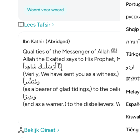
Portu
Woord voor woord
русск
Lees Tafsir
Shqip
Ibn Kathir (Abridged)
ภาษา
Qualities of the Messenger of Allah ﷺ
Türkç
إِنَّآ أَرْسَلْنَـكَ شَاهِداً
اردو
(Verily, We have sent you as a witness,) of the c
简体
وَمُبَشِّراً
(as a bearer of glad tidings,) to the believers,
Melay
وَنَذِيرًا
(and as a warner.) to the disbelievers. We expla
Españ
Kiswah
Tiếng 
Bekijk Qiraat