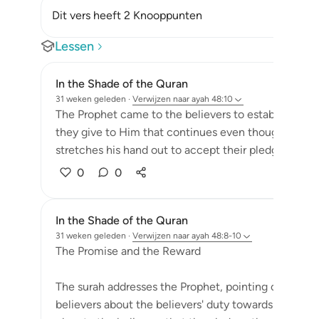
Dit vers heeft 2 Knooppunten
Lessen
In the Shade of the Quran
31 weken geleden
·
Verwijzen naar
ayah 48:10
The Prophet came to the believers to establish thei
they give to Him that continues even though the P
stretches his hand out to accept their pledges, he is
0
0
In the Shade of the Quran
31 weken geleden
·
Verwijzen naar
ayah 48:8-10
The Promise and the Reward
The surah addresses the Prophet, pointing out the Prop
believers about the believers' duty towards God aft