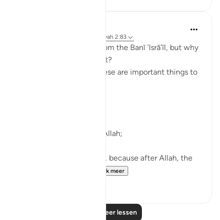
Taimiyyah Zubair
4 jaar geleden
·
Verwijzen naar
ayah 2:83
A covenant was taken from the Banī ’Isrā’īl, but why
are we being told about it?
So that we know that these are important things to
do.
What are they?
First of all, worship only Allah;
Then, ’Iḥsān with parents, because after Allah, the
greatest right is of...
Bekijk meer
38
4
Lees meer lessen