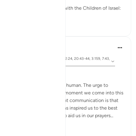
We made this covenant with the Children of Israel:
"W...
Bekijk meer
0
0
Hammad Fahim
3 jaar geleden
·
Verwijzen
ayah 26:49, 2:83, 22:24, 20:43-44, 3:159, 7:43,
naar
7:138
Speak with Kindness
To communicate is to be human. The urge to
communicate starts the moment we come into this
world. The most important communication is that
with our Creator. Allah has inspired us to the best
constructs of language to aid us in our prayers...
Bekijk meer
51
13