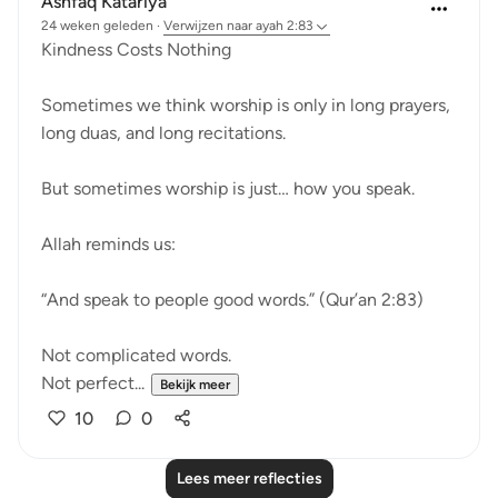
Ashfaq Katariya
24 weken geleden
·
Verwijzen naar
ayah 2:83
Kindness Costs Nothing
Sometimes we think worship is only in long prayers,
long duas, and long recitations.
But sometimes worship is just… how you speak.
Allah reminds us:
“And speak to people good words.” (Qur’an 2:83)
Not complicated words.
Not perfect...
Bekijk meer
10
0
Lees meer reflecties