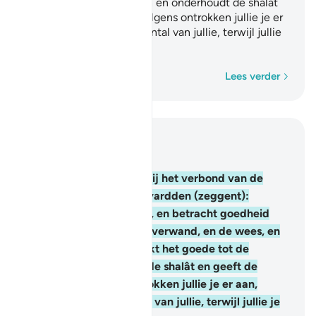
het goede tot de mensen en onderhoudt de shalât
en geeft de zakât." Vervolgens ontrokken jullie je er
aan, behalve een klein aantal van jullie, terwijl jullie
je afwendden.
Woord voor woord
Lees verder
Lees in context
Hoofdstuk 2, Pagina 12, Juz 1
83
.
En (gedenkt) toen Wij het verbond van de
Kinderen van Israël aanvardden (zeggent):
"Aanbidt niets dan Allah, en betracht goedheid
jegens de ouders, en de verwand, en de wees, en
de behoeftige, en spreekt het goede tot de
mensen en onderhoudt de shalât en geeft de
zakât." Vervolgens ontrokken jullie je er aan,
behalve een klein aantal van jullie, terwijl jullie je