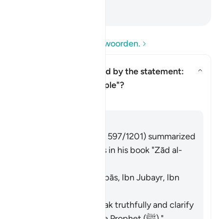
afwendden.
-
Sofian S. Siregar
Lees de vragen en antwoorden.
Who is being addressed by the statement:
"and speak well to people"?
Toon antwoord voor Who is bein
Tafseer
Antwoord
Imām Ibn al-Jawzī (d. 597/1201) summarized
the scholars' opinions in his book "Zād al-
Masīr" as follows:
The Jews. [Ibn ʿAbbās, Ibn Jubayr, Ibn
Jurayj]
The meaning is: "Speak truthfully and clarify
the description of the Prophet (ﷺ)."