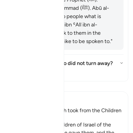
The nation of Muḥammad (ﷺ). Abū al-
ʿĀliyah said: "Say to people what is
good." Muḥammad ibn ʿAlī ibn al-
Ḥusayn said: "Speak to them in the
manner you would like to be spoken to."
Who are these few who did not turn away?
Toon antwoord voor Who are th
Tafseer
Lees Tafsir
Ibn Kathir (Abridged)
The Covenant that Allah took from the Children
of Israel
Allah reminded the Children of Israel of the
commandments that He gave them, and the