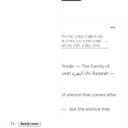
Reflecties
ekaterina myachina
19 weken geleden
·
ayah 2:83, 3:26, 2:4, 3:113-114, 3:164, 2:188, 2:154,
Verwijzen
3:75, 3:130, 2:245, 2:129, 2:143, 2:2, 2:216, 2:196,
naar
2:247, 3:181, 3:3-4, 3:169-170, 3:97, 2:190, 3:110
From Certainty to Clarity
How Surah آل عمران (Āl ʿImrān — The Family of
Imran) completes what Surah البقرة (Al-Baqarah —
The Cow) begins
There is a particular kind of silence that comes after
certainty.
Not the silence of doubt — but the silence that
asks:
N...
Bekijk meer