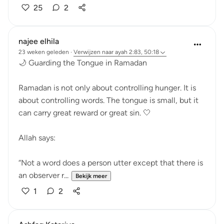
25
2
najee elhila
23 weken geleden
·
Verwijzen naar
ayah 2:83, 50:18
🌙 Guarding the Tongue in Ramadan
Ramadan is not only about controlling hunger. It is
about controlling words. The tongue is small, but it
can carry great reward or great sin. 🤍
Allah says:
“Not a word does a person utter except that there is
an observer r...
Bekijk meer
1
2