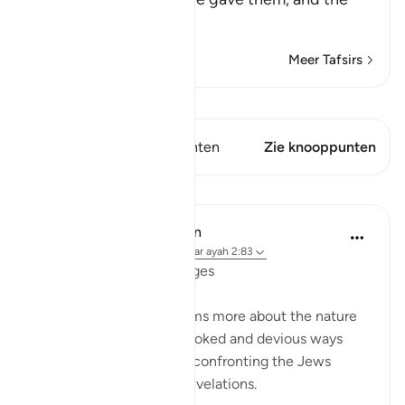
covenants
…
Lees meer
Meer Tafsirs
Bekijk Qiraat
Dit vers heeft 2 Knooppunten
Zie knooppunten
Lessen
In the Shade of the Quran
31 weken geleden
·
Verwijzen naar
ayah 2:83
Going Back on Firm Pledges
The surah tells the Muslims more about the nature
of the Jews and their crooked and devious ways
while, at the same time, confronting the Jews
themselves with these revelations.