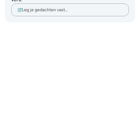
Leg je gedachten vast…
Notes
placeholders
close