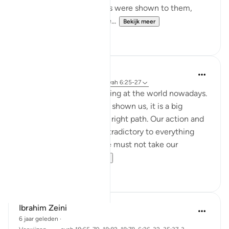
the truth. Even if miracles were shown to them,
even if they were returne...
Bekijk meer
1
0
Nadrah
5 jaar geleden
·
Verwijzen naar
ayah 6:25-27
It is very concerning looking at the world nowadays.
With every sign Allah has shown us, it is a big
reminder to return to the right path. Our action and
words should not be contradictory to everything
Allah said in al-Quran. We must not take our
favourite par...
Bekijk meer
2
0
Ibrahim Zeini
6 jaar geleden
·