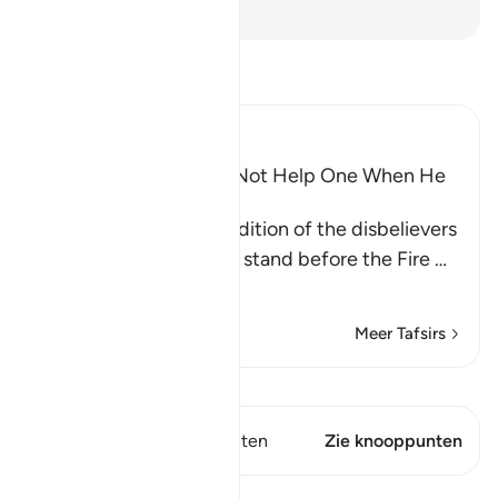
-
Sofian S. Siregar
Lees Tafsir
Ibn Kathir (Abridged)
Wishes and Hopes Do Not Help One When He
Sees the Torment
Allah mentions the condition of the disbelievers
when they are made to stand before the Fire
…
Lees meer
Meer Tafsirs
Bekijk Qiraat
Dit vers heeft 1 Knooppunten
Zie knooppunten
Lessen