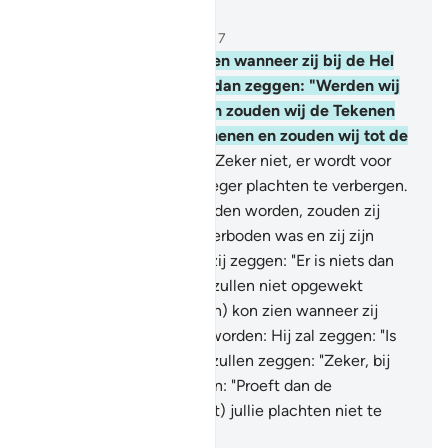
Lees in context
Hoofdstuk 6, Pagina 130, Juz 7
27
.
En als jij (hen) kon zien wanneer zij bij de Hel
geplaatst worden en zij dan zeggen: "Werden wij
maar teruggebracht, dan zouden wij de Tekenen
van onze Heer niet loochenen en zouden wij tot de
gelovigen behoren."
28
.
Zeker niet, er wordt voor
hen zichtbaar wat zij vroeger plachten te verbergen.
Als zij teruggebracht zouden worden, zouden zij
weer herhalen wat hen verboden was en zij zijn
zeker leugenaars.
29
.
En zij zeggen: "Er is niets dan
ons huidige leven en wij zullen niet opgewekt
worden."
30
.
En als jij (hen) kon zien wanneer zij
voor hun Heer gebracht worden: Hij zal zeggen: "Is
dit niet de Waarheid? zij zullen zeggen: "Zeker, bij
onze Heer." Hij zal zeggen: "Proeft dan de
bestraffing vanwege (wat) jullie plachten niet te
geloven."