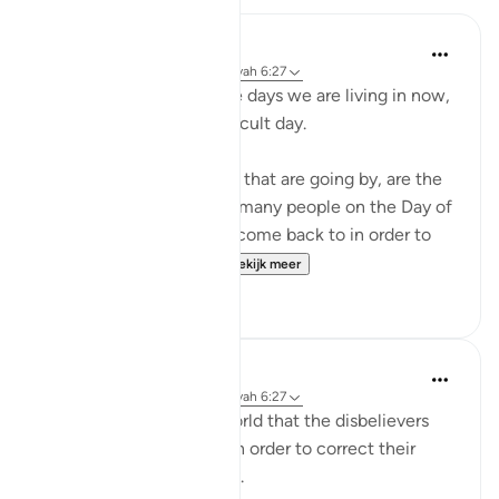
Abu Bakr Zoud
4 jaar geleden
·
Verwijzen naar
ayah 6:27
Don't complain about the days we are living in now,
even if they are dark difficult day.
These hours and minutes that are going by, are the
same hours and minutes many people on the Day of
Judgment would beg to come back to in order to
correct their relation...
Bekijk meer
36
2
Abu Bakr Zoud
5 jaar geleden
·
Verwijzen naar
ayah 6:27
We are now living in a world that the disbelievers
would wish to return to in order to correct their
relationship with Allah ﷻ.