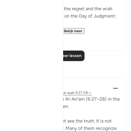
Allah ﷻ mentioned to us the regret and the wish
the disbelievers will have on the Day of Judgment:
وَلَو تَرى إِذ وُقِفوا عَلَى ال...
Bekijk meer
25
2
Lees meer lessen
Reflecties
aira Fatima
24 weken geleden
·
Verwijzen naar
ayah 6:27-28
While reflecting on Surah Al-An’am (6:27–28) in the
Qur’an, I was deeply shaken.
It is not that people do not see the truth. It is not
that the signs are unclear. Many of them recognize