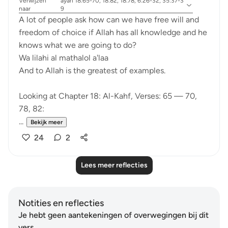
Verwijzen
ayah 18:65-70, 18:82, 18:78, 6:26-32, 35:37-3
naar
9
A lot of people ask how can we have free will and
freedom of choice if Allah has all knowledge and he
knows what we are going to do?
Wa lilahi al mathalol a'laa
And to Allah is the greatest of examples.
Looking at Chapter 18: Al-Kahf, Verses: 65 — 70,
78, 82:
...
Bekijk meer
24
2
Lees meer reflecties
Notities en reflecties
Je hebt geen aantekeningen of overwegingen bij dit
vers.