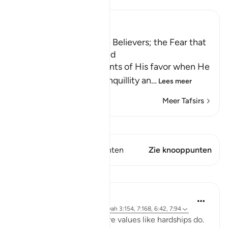
Ibn Kathir (Abridged)
Slumber Overcame the Believers; the Fear that
the Hypocrites Suffered
Allah reminds His servants of His favor when He
sent down on them tranquillity an
…
Lees meer
Meer Tafsirs
Bekijk Qiraat
Dit vers heeft 2 Knooppunten
Zie knooppunten
Lessen
Samia Mubarak
4 jaar geleden
·
Verwijzen naar
ayah 3:154, 7:168, 6:42, 7:94
Nothing brings up our core values like hardships do.