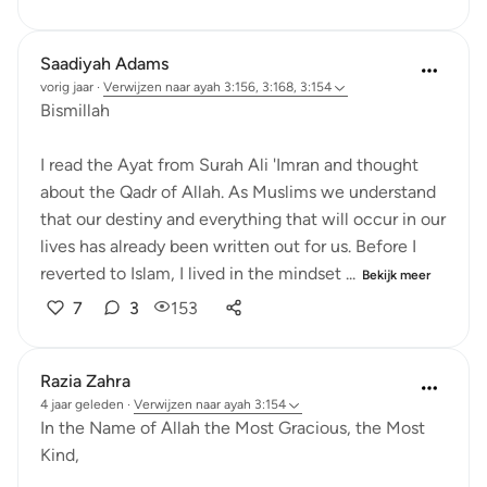
Saadiyah Adams
vorig jaar
·
Verwijzen naar
ayah 3:156, 3:168, 3:154
Bismillah
I read the Ayat from Surah Ali 'Imran and thought
about the Qadr of Allah. As Muslims we understand
that our destiny and everything that will occur in our
lives has already been written out for us. Before I
reverted to Islam, I lived in the mindset ...
Bekijk meer
7
3
153
Razia Zahra
4 jaar geleden
·
Verwijzen naar
ayah 3:154
In the Name of Allah the Most Gracious, the Most
Kind,