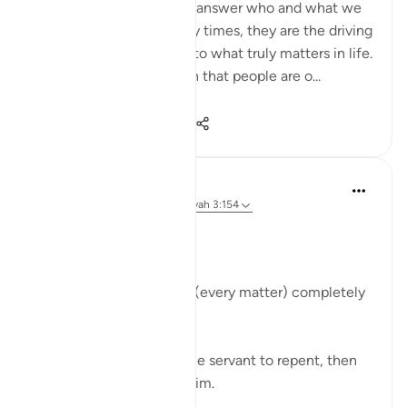
Tests and trials beg us to answer who and what we
truly submit to. And many times, they are the driving
force to realign our lives to what truly matters in life.
Allah tells us in the Quran that people are o...
Bekijk meer
50
7
711
Abu Bakr Zoud
5 jaar geleden
·
Verwijzen naar
ayah 3:154
Allah ﷻ says:
قُل إِنَّ الأَمرَ كُلَّهُ لِلَّهِ
'Say, 'Indeed, the matter (every matter) completely
belongs to Allah.'
It is Allah who enabled the servant to repent, then
He ﷻ accepted it from him.