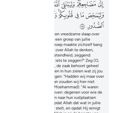
ﲃ
ﲄﲅ
ﲆ
ﲇ
ﲈ
ﲉ
ﲊ
ﲋ
ﲌ
ﲍ
ﲎﲏ
ﲐ
ﲑ
ﲒ
ﲓ
ﲔ
Toen liet Hij na de ramp een vreedzame slaap over
jullie neerdalen waardoor een groep van jullie
bevangen werd, en een groep maakte zichzelf bang
door op onterechte wijze over Allah te denken,
denkend volgens de onwetendheid, zeggend:
"Hebben wij over de zaak iets te zeggen?" Zeg (O,
Moehammad): "Voorwaar, de zaak behoort geheel
aan Allah toe." Zij verbergen in hun zielen wat zij jou
niet laten merken. Zij zeggen: "Hadden wij maar over
de zaak iets te zeggen, dan zouden wij hier niet
gedood worden." Zeg (O Moehammad): "Al waren
jullie in jullie huizen gebleven: degenen voor wie de
dood bepaald was, zouden naar hun rustplaatsen
vertrokken zijn." (Dit is) opdat Allah dat wat in jullie
binnensten is op de proef stelt, en opdat Hij reinigt