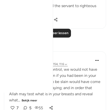
It is Allah ﷻ who enabled the servant to righteous
deeds, t...
Bekijk meer
23
0
526
Lees meer lessen
Reflecties
Khalisa M.
vorig jaar
·
Verwijzen naar
ayah 3:154, 11:6
'They say, ‘Had we any control, we would not have
been slain here’; say, ‘Even if you had been in your
houses, those destined to be slain would have come
forth to their places of slaying; and in order that
Allah may test what is in your breasts and reveal
what...
Bekijk meer
7
5
55