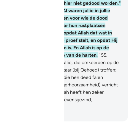
zeggen, dan zouden wij hier niet gedood worden."
Zeg (O Moehammad): "Al waren jullie in jullie
huizen gebleven: degenen voor wie de dood
bepaald was, zouden naar hun rustplaatsen
vertrokken zijn." (Dit is) opdat Allah dat wat in
jullie binnensten is op de proef stelt, en opdat Hij
reinigt wat in jullie harten is. En Allah is op de
hoogte van het bimenste van de harten.
155
.
Voorwaar, degenen van jullie, die omkeerden op de
dag dat de mee legers elkaar (bij Oehoed) troffen:
voorwaar, het was Satan die hen deed falen
vanwege wat zij (aan ongerhoorzaamheid) verricht
hadden. En voorzeker, Allah heeft hen zeker
vergeven en Allah is Vergevensgezind,
Zachtmoedig.
-
Sofian S. Siregar
Lees Tafsir