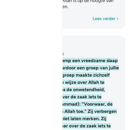
wat in jullie harten is. En Allah is op de hoogte van
het bimenste van de harten.
Woord voor woord
Lees verder
Lees in context
Hoofdstuk 3, Pagina 70, Juz 4
154
.
Toen liet Hij na de ramp een vreedzame slaap
over jullie neerdalen waardoor een groep van jullie
bevangen werd, en een groep maakte zichzelf
bang door op onterechte wijze over Allah te
denken, denkend volgens de onwetendheid,
zeggend: "Hebben wij over de zaak iets te
zeggen?" Zeg (O, Moehammad): "Voorwaar, de
zaak behoort geheel aan Allah toe." Zij verbergen
in hun zielen wat zij jou niet laten merken. Zij
zeggen: "Hadden wij maar over de zaak iets te