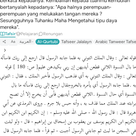
berkata kepadanya: Kembalilah kepada tuanmu kemudian
bertanyalah kepadanya: "Apa halnya perempuan-
perempuan yang melukakan tangan mereka ?
Sesungguhnya Tuhanku Maha Mengetahui tipu daya
mereka".
Tafsir
Pelajaran
Renungan
العربية
Al-Qurtubi
Tafseer Jalalayn
Arabic Tanweer Tafs
Aa
قوله تعالى : وقال الملك ائتوني به فلما جاءه الرسول قال ارجع إلى ربك فاسأله
ما بال النسوة اللاتي قطعن أيديهن إن ربي بكيدهن عليم[ ص: 180 ] قوله
تعالى : وقال الملك ائتوني به أي فذهب الرسول فأخبر الملك ، فقال : ائتوني
به .فلما جاءه الرسول أي يأمره بالخروجقال ارجع إلى ربك فاسأله ما بال
النسوة أي حال النسوة .اللاتي قطعن أيديهن فأبى أن يخرج إلا أن تصح
براءته عند الملك مما قذف به ، وأنه حبس بلا جرم . وروى الترمذي عن أبي
هريرة قال : قال رسول الله - صلى الله عليه وسلم - : إن الكريم ابن الكريم ابن
الكريم ابن الكريم يوسف بن يعقوب بن إسحاق بن إبراهيم - قال - ولو لبثت
في السجن ما لبث ثم جاءني الرسول أجبت - ثم قرأ - فلما جاءه الرسول قال