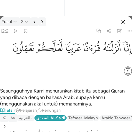
Tafsir: Yusuf 12:2
Yusuf
2
Log masuk
12:2
انا انزلناه قرانا عربيا لعلكم تعقلون ٢
ﲙ
ﲚ
ﲛ
ﲜ
ﲝ
ﲞ
إِنَّآ أَنزَلْنَـٰهُ قُرْءَٰنًا عَرَبِيًّۭا لَّعَلَّكُمْ تَعْقِلُونَ ٢
ﲟ
Sesungguhnya Kami menurunkan kitab itu sebagai Quran
yang dibaca dengan bahasa Arab, supaya kamu
(menggunakan akal untuk) memahaminya.
Tafsir
Pelajaran
Renungan
العربية
السعدي Al-Sa'di
Tafseer Jalalayn
Arabic Tanweer 
Aa