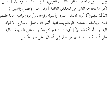
ومن بيانه وإيضاحه:
أنه أنزله باللسان العربي، أشرف الألسنة، وأبينها،
[المبين
{
وكل هذا الإيضاح والتبيين
لكل ما يحتاجه الناس من الحقائق النافعة ]
لَعَلَّكُمْ تَعْقِلُونَ ْ}
أي: لتعقلوا حدوده وأصوله وفروعه، وأوامره ونواهيه. فإذا عقلتم
ذلك بإيقانكم واتصفت قلوبكم بمعرفتها، أثمر ذلك عمل الجوارح والانقياد
إليه، و
{ لَعَلَّكُمْ تَعْقِلُونَ ْ}
أي: تزداد عقولكم بتكرر المعاني الشريفة العالية،
على أذهانكم،. فتنتقلون من حال إلى أحوال أعلى منها وأكمل.