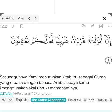
Tafsir: Yusuf 12:2
Yusuf
2
Log masuk
12:2
انا انزلناه قرانا عربيا لعلكم تعقلون ٢
ﲙ
ﲚ
ﲛ
ﲜ
ﲝ
ﲞ
إِنَّآ أَنزَلْنَـٰهُ قُرْءَٰنًا عَرَبِيًّۭا لَّعَلَّكُمْ تَعْقِلُونَ ٢
ﲟ
Sesungguhnya Kami menurunkan kitab itu sebagai Quran
yang dibaca dengan bahasa Arab, supaya kamu
(menggunakan akal untuk) memahaminya.
Tafsir
Pelajaran
Renungan
English
Ibn Kathir (Abridged)
Ma'arif Al-Qur'an
Tazkirul 
Aa