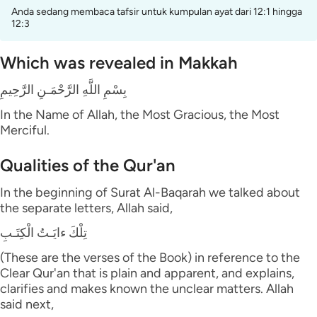
Anda sedang membaca tafsir untuk kumpulan ayat dari 12:1 hingga
12:3
Which was revealed in Makkah
بِسْمِ اللَّهِ الرَّحْمَـنِ الرَّحِيمِ
In the Name of Allah, the Most Gracious, the Most
Merciful.
Qualities of the Qur'an
In the beginning of Surat Al-Baqarah we talked about
the separate letters, Allah said,
تِلْكَ ءايَـتُ الْكِتَـبِ
(These are the verses of the Book) in reference to the
Clear Qur'an that is plain and apparent, and explains,
clarifies and makes known the unclear matters. Allah
said next,