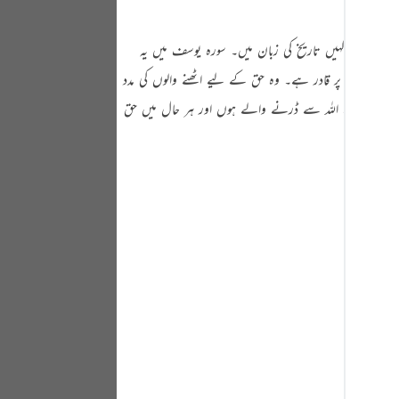
Portu
زبان میں اور کہیں تاریخ کی زبان میں۔ سورہ یوسف میں یہ
русск
دا ہر چیز پر قادر ہے۔ وہ حق کے لیے اٹھنے والوں کی مدد
Shqip
ود ہو۔ یعنی وہ اللہ سے ڈرنے والے ہوں اور ہر حال میں حق
ภาษา
Türkç
اردو
简体
Melay
Españ
Kiswah
Tiếng 