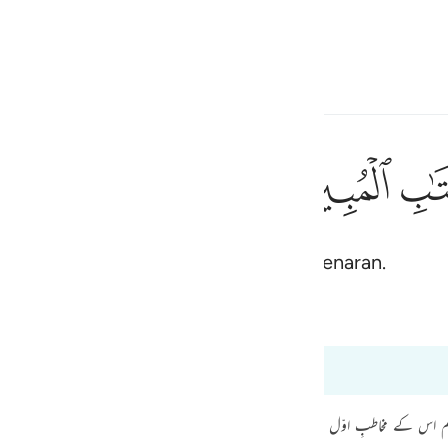
Bahasa
Log masuk
h
ﲗ
ﲘ
at Kitab Al-Quran yang menyatakan kebenaran.
ف
is
Tafsir Ibn Kathir
Bayan Ul Quran
esia
 dari 12:1 hingga 12:3
no
ہم اس کے مخاطبِ اوّل عرب تھے۔ اس لیے وہ عربی زبان میں اترا۔ اب اس پر ایمان ل