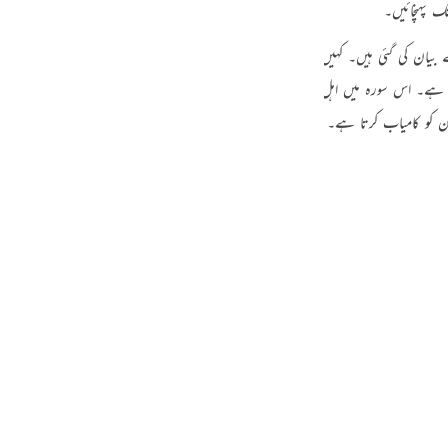
ک پہنچائیں۔
guês
بیان کی گئی ہیں۔ کہیں وہ کائناتی استدلال کی زبان میں ہیں، کہیں انذار اور تبشیر کی 
ий
ے۔ اس سورہ میں اہل ایمان کو ایک پیغمبر کی سرگزشت کی صورت میں بتایا گیا ہے کہ خ
ر ان کو کامیاب کرتا ہے۔ شرط یہ ہے کہ اہلِ ایمان کہ اندر تقویٰ اور صبر کی صفت موج
ไทย
e
中文
u
ol
ili
Việt