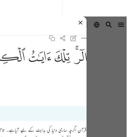
Log masuk
ﲒﲓ
ﲔ
ﲕ
ﲖ
قرآن اگرچہ ساری دنیا کی ہدایت کے لیے آیاہے۔ تا