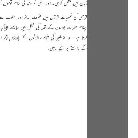
زبان میں منتقل کریں۔ اور ا س کو دنیا کی تمام قوموں ت
قرآن کی تعلیمات قرآن میں مختلف انداز اور اسلوب سے 
پیغام حضرت یوسف کے قصہ کی شکل میں سامنے لاياگیا ہ
کرتاہے۔ اور مخالفین کی تمام سازشوں کے باوجود بالآخ
کے راستے پر جمے رہیں۔