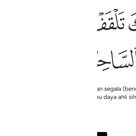
ﱬ
ﱭ
ﱮﱯ
ﱰ
حر ولا يفلح الساحر حيث اتى ٦٩
۟ كَيْدُ سَـٰحِرٍۢ ۖ وَلَا يُفْلِحُ ٱلسَّاحِرُ حَيْثُ أَتَىٰ ٦٩
ﱸ
ﱹ
ﱺ
 tangan kananmu, nescaya ia menelan segala (ben
ng mereka lakukan itu hanyalah tipu daya ahli sihir
 berada".