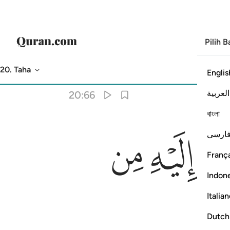
Pilih 
20. Taha
Englis
Terjemahan
: Abdullah Muhammad Basmeih
العربية
20:66
বাংলা
ﱕ
ﱖ
ارسی
França
Indon
Italia
Dutch