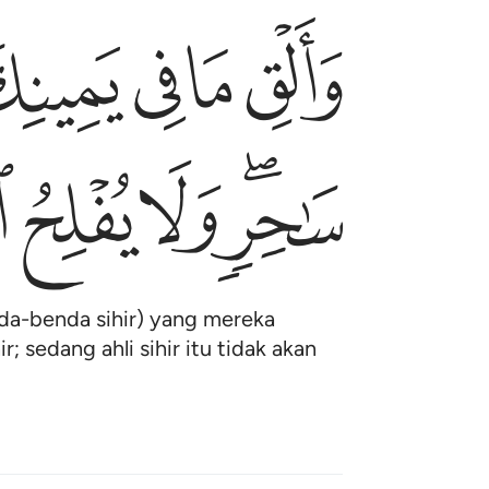
ﱨ
ﱩ
ﱪ
ﱫ
والق ما في يمينك تلقف ما صنعوا انما صنعوا كيد سا
وَأَلْقِ مَا فِى يَمِينِكَ تَلْقَفْ مَا صَنَعُوٓا۟ ۖ إِنَّمَا صَنَعُوا
ﱳﱴ
ﱵ
ﱶ
ﱷ
da-benda sihir) yang mereka
; sedang ahli sihir itu tidak akan