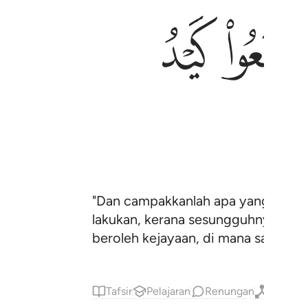
ﱱ
ﱲ
"Dan campakkanlah apa yang ada di
lakukan, kerana sesungguhnya apa ya
beroleh kejayaan, di mana sahaja ia
Tafsir
Pelajaran
Renungan
Qiraat