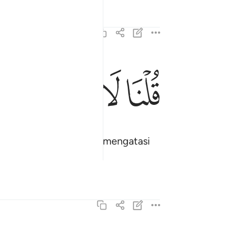
ﱡ
ﱢ
ﱣ
ﱤ
ﱥ
قلنا لا تخف انك انت الاعلى ٦٨
قُلْنَا لَا تَخَفْ إِنَّكَ أَنتَ ٱلْأَعْلَىٰ ٦٨
gkaulah yang tertinggi mengatasi