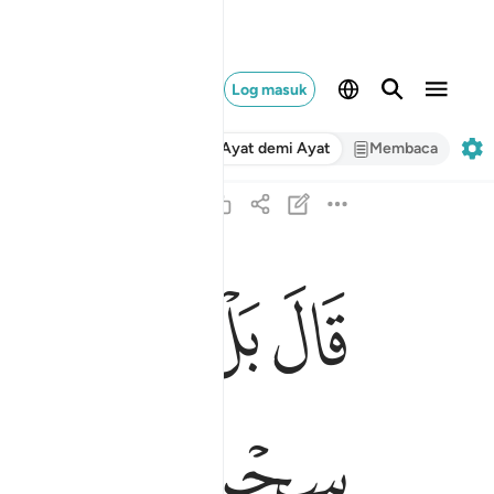
Log masuk
Ayat demi Ayat
Membaca
ﱍ
ﱎ
ﱏﱐ
ﱑ
قال بل القوا فاذا حبالهم وعصيهم يخيل اليه من سح
قَالَ بَلْ أَلْقُوا۟ ۖ فَإِذَا حِبَالُهُمْ وَعِصِيُّهُمْ يُخَيَّلُ إِلَيْهِ م
ﱗ
ﱘ
ﱙ