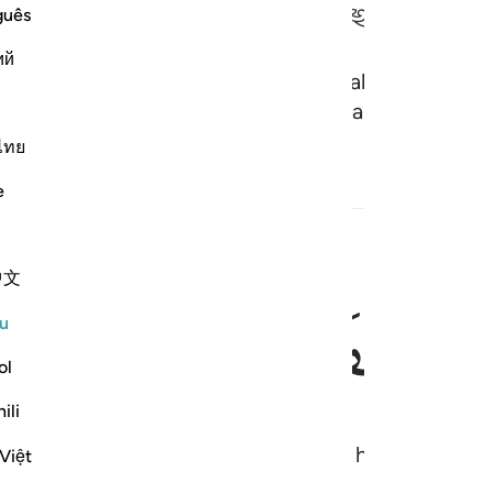
guês
ий
ah campak dahulu". Tiba-tiba tali-tali mereka da
-olah benda-benda berjalan, disebabkan sihir me
ไทย
e
中文
ﱞ
ﱟ
ﱠ
u
ol
ili
i Musa merasa takut sedikit dalam hatinya.
Việt