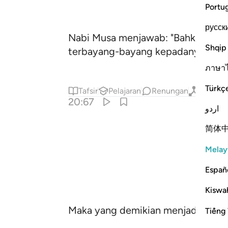
Portu
русск
Nabi Musa menjawab: "Bahkan kamul
Shqip
terbayang-bayang kepadanya seolah
ภาษา
Türkç
Tafsir
Pelajaran
Renungan
Qiraat
20:67
اردو
简体
Melay
Españ
Kiswah
Maka yang demikian menjadikan Nab
Tiếng 