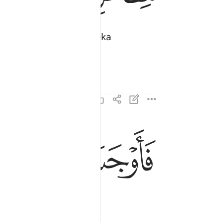
n tongkat-tongkat mereka
reka.
ﱛ
ﱜ
ﱝ
فاوجس في نفسه خيفة موسى ٦٧
فَأَوْجَسَ فِى نَفْسِهِۦ خِيفَةًۭ مُّوسَىٰ ٦٧