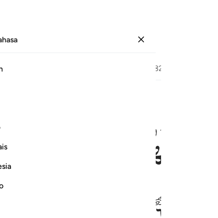
Bahasa
Log masuk
Halaman
316
Juz
16
/
Hizb
32
h
ﱒ
ﱓ
ﱔ
رهم انها تسعى ٦٦
ف
ِن سِحْرِهِمْ أَنَّهَا تَسْعَىٰ ٦٦
is
esia
ﱚ
no