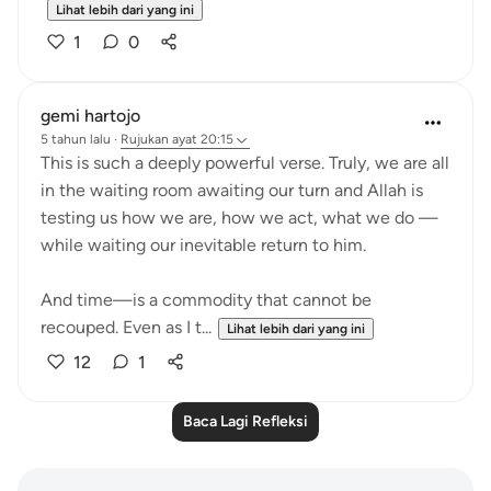
Lihat lebih dari yang ini
1
0
gemi hartojo
5 tahun lalu
·
Rujukan
ayat 20:15
This is such a deeply powerful verse. Truly, we are all
in the waiting room awaiting our turn and Allah is
testing us how we are, how we act, what we do —
while waiting our inevitable return to him.
And time—is a commodity that cannot be
recouped. Even as I t...
Lihat lebih dari yang ini
12
1
Baca Lagi Refleksi