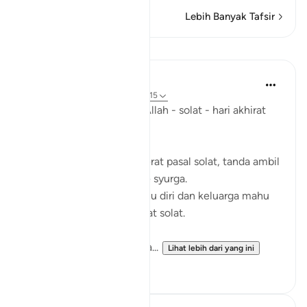
Lebih Banyak Tafsir
Pelajaran
Fazrul Ismail
5 tahun lalu
·
Rujukan
ayat 20:14-15
Apa kaitan iman kepada Allah - solat - hari akhirat
(as-saat)?
Orang kisah atau ambil berat pasal solat, tanda ambil
kisah hari akhirat mahu ke syurga.
Orang yang memang mahu diri dan keluarga mahu
ke syurga, akan jaga sangat solat.
Mengapa solat ? Kerana ia...
Lihat lebih dari yang ini
4
0