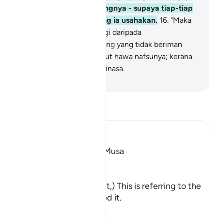
sembunyikan masa datangnya - supaya tiap-tiap
diri dibalas akan apa yang ia usahakan.
16
.
"Maka
janganlah engkau dihalangi daripada
mempercayainya oleh orang yang tidak beriman
kepadanya serta ia menurut hawa nafsunya; kerana
dengan itu engkau akan binasa.
-
Abdullah Muhammad Basmeih
Baca Tafsir
Ibn Kathir (Abridged)
The First Revelation to Musa
Allah, the Exalted, says,
فَلَمَّآ أَتَاهَا
(And when he came to it,) This is referring to the
fire when he approached it.
نُ
…
Baca Lagi