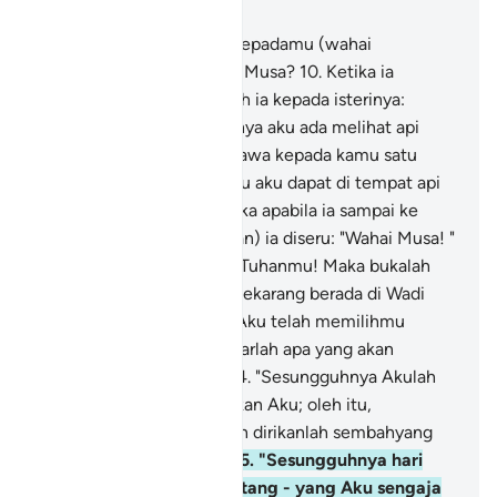
Bab 20, Halaman 313, Juz 16
9
.
Dan sudahkah sampai kepadamu (wahai
Muhammad) perihal Nabi Musa?
10
.
Ketika ia
melihat api, lalu berkatalah ia kepada isterinya:
"Berhentilah! Sesungguhnya aku ada melihat api
semoga aku dapat membawa kepada kamu satu
cucuhan daripadanya, atau aku dapat di tempat api
itu: penunjuk jalan.
11
.
Maka apabila ia sampai ke
tempat api itu (kedengaran) ia diseru: "Wahai Musa! "
-
12
.
"Sesungguhnya Aku Tuhanmu! Maka bukalah
kasutmu, kerana engkau sekarang berada di Wadi
Tuwa yang suci.
13
.
"Dan Aku telah memilihmu
menjadi Rasul maka dengarlah apa yang akan
diwahyukan kepadamu.
14
.
"Sesungguhnya Akulah
Allah; tiada tuhan melainkan Aku; oleh itu,
sembahlah akan Daku, dan dirikanlah sembahyang
untuk mengingati Daku.
15
.
"Sesungguhnya hari
kiamat itu tetap akan datang - yang Aku sengaja