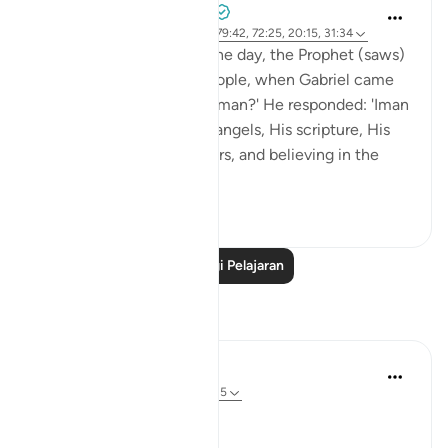
Prophetic Commentary
8 tahun lalu
·
Rujukan
ayat 27:71, 79:42, 72:25, 20:15, 31:34
Abu Hurayrah narrates: One day, the Prophet (saws)
was sitting out for the people, when Gabriel came
to him and said: 'What is Iman?' He responded: 'Iman
is to believe in Allah, His angels, His scripture, His
encounter, His messengers, and believing in the
res...
Lihat lebih dari yang ini
2
0
Baca Lagi Pelajaran
Refleksi
Ubaid Farid
31 minggu lalu
·
Rujukan
ayat 20:15
𝗧𝗵𝗲 𝗛𝗼𝘂𝗿 𝗶𝘀 𝗰𝗼𝗺𝗶𝗻𝗴