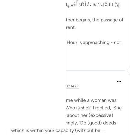
إِنَّ ٱلسَّاعَةَ ءَاتِيَةٌ أَكَادُ أُخْفِيهَا لِتُجْزَىٰ كُلُّ نَفْسٍۭ بِمَا تَسْعَىٰ
As one year ends and another begins, the passage of
time becomes more apparent.
Allah reminds us that 𝘵𝘩𝘦 Hour is approaching - not
...
Lihat lebih dari yang ini
23
3
Rushana Roberts
4 tahun lalu
·
Rujukan
ayat 20:15, 3:114
Narrated 'Aisha:
Once the Prophet (ﷺ) came while a woman was
sitting with me. He said, 'Who is she?' I replied, 'She
is so and so,' and told him about her (excessive)
praying. He said disapprovingly, 'Do (good) deeds
which is within your capacity (without bei...