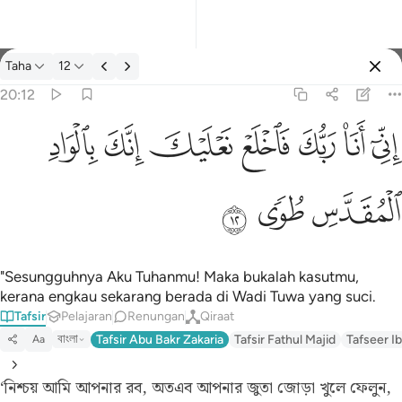
Tafsir: Taha 20:12
Taha
12
Log masuk
20:12
اني انا ربك فاخلع نعليك انك بالواد المقدس طوى ١٢
ﲺ
ﲻ
ﲼ
ﲽ
ﲾ
ﲿ
ﳀ
إِنِّىٓ أَنَا۠ رَبُّكَ فَٱخْلَعْ نَعْلَيْكَ ۖ إِنَّكَ بِٱلْوَادِ ٱلْمُقَدَّسِ طُوًۭى ١٢
ﳁ
ﳂ
ﳃ
"Sesungguhnya Aku Tuhanmu! Maka bukalah kasutmu,
kerana engkau sekarang berada di Wadi Tuwa yang suci.
Tafsir
Pelajaran
Renungan
Qiraat
বাংলা
Tafsir Abu Bakr Zakaria
Tafsir Fathul Majid
Tafseer Ib
Aa
‘নিশ্চয় আমি আপনার রব, অতএব আপনার জুতা জোড়া খুলে ফেলুন,