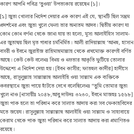
কারণ আপনি পবিত্র ‘তুওয়া’ উপত্যকায় রয়েছেন [১]।
[১] জুতা খোলার নির্দেশ দেয়ার এক কারণ এই যে, স্থানটি ছিল সম্ভ্রম
প্রদর্শনের এবং জুতা খুলে ফেলা তার অন্যতম আদব। দ্বিতীয় কারণ যা
কোন কোন বর্ণনা থেকে জানা যায় তা হলো, মূসা আলাইহিস সালাম-
এর জুতাদ্বয় ছিল মৃত গাধার চর্মনির্মিত। আলী রাদিয়াল্লাহু ‘আনহু, হাসান
বসরী ও ইবনে জুরাইজ রাহিমাহুমাল্লাহ থেকে প্রথমোক্ত কারণই বর্ণিত
আছে। কেউ কেউ বলেনঃ বিনয় ও নম্রতার আকৃতি ফুটিয়ে তোলার
উদ্দেশ্যে এ নির্দেশ দেয়া হয়। [ইবন কাসীর; ফাতহুল কাদীর] হাদীসে
আছে, রাসূলুল্লাহ সাল্লাল্লাহু আলাইহি ওয়া সাল্লাম এক ব্যক্তিকে
কবরস্থানে জুতা পায়ে হাঁটতে দেখে বলেছিলেনঃ “তুমি তোমার জুতা
খুলে নাও [নাসায়ীঃ ২০৪৮,আবু দাউদঃ ৩২৩০, ইবনে মাজহঃ ১৫৬৮]
জুতা পাক হলে তা পরিধান করে সালাত আদায় করা সব ফেকাহবিদের
মতে জয়েয। রাসূলুল্লাহ সাল্লাল্লাহু আলাইহি ওয়া সাল্লাম ও সাহাবায়ে
কেরাম থেকে পাক জুতা পরিধান করে সালাত আদায় করা প্রমাণিতও
রয়েছে।