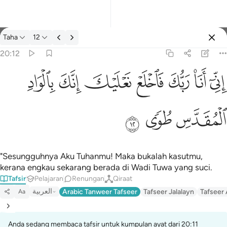
Tafsir: Taha 20:12
Taha
12
Log masuk
20:12
اني انا ربك فاخلع نعليك انك بالواد المقدس طوى ١٢
ﲺ
ﲻ
ﲼ
ﲽ
ﲾ
ﲿ
ﳀ
إِنِّىٓ أَنَا۠ رَبُّكَ فَٱخْلَعْ نَعْلَيْكَ ۖ إِنَّكَ بِٱلْوَادِ ٱلْمُقَدَّسِ طُوًۭى ١٢
ﳁ
ﳂ
ﳃ
"Sesungguhnya Aku Tuhanmu! Maka bukalah kasutmu,
kerana engkau sekarang berada di Wadi Tuwa yang suci.
Tafsir
Pelajaran
Renungan
Qiraat
العربية
Arabic Tanweer Tafseer
Tafseer Jalalayn
Tafseer
Aa
Anda sedang membaca tafsir untuk kumpulan ayat dari 20:11