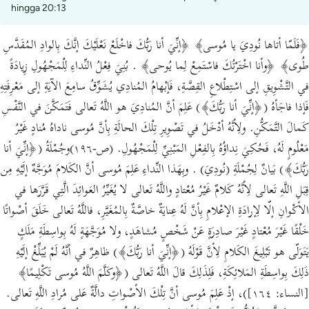
hingga 20:13
﴿فَلَمّا أتاها نُودِيَ يا مُوسى﴾ ﴿إنِّيَ أنا رَبُّكَ فاخْلَعْ نَعْلَيْكَ إنَّكَ بِالوادِ المُقَدَّسِ
طُوى﴾ ﴿وأنا اخْتَرْتُكَ فاسْتَمِعْ لِما يُوحى﴾ . بُنِيَ فِعْلُ النِّداءِ لِلْمَجْهُولِ زِيادَةً
في التَّشْوِيقِ إلى اسْتِطْلاعِ القِصَّةِ، فَإبْهامُ المُنادِي يُشَوِّقُ سامِعَ الآيَةِ إلى مَعْرِفَتِهِ
فَإذا فاجَأهُ (﴿إنِّيَ أنا رَبُّكَ﴾) عَلِمَ أنَّ المُنادِيَ هو اللَّهُ تَعالى فَتَمَكَّنَ في النَّفْسِ
كَمالَ التَّمَكُّنِ. ولِأنَّهُ أدْخَلُ في تَصْوِيرِ تِلْكَ الحالَةِ بِأنَّ مُوسى ناداهُ مُنادٍ غَيْرُ
مَعْلُومٍ لَهُ، فَحُكِيَ نِداؤُهُ بِالفِعْلِ المَبْنِيِّ لِلْمَجْهُولِ. (ص-١٩٦)وجُمْلَةُ (﴿إنِّيَ أنا
رَبُّكَ﴾) بَيانٌ لِجُمْلَةِ (نُودِيَ) . وبِهَذا النِّداءِ عَلِمَ مُوسى أنَّ الكَلامَ مُوَجَّهٌ إلَيْهِ مِن
قِبَلِ اللَّهِ تَعالى لِأنَّهُ كَلامٌ غَيْرُ مُعْتادٍ واللَّهُ تَعالى لا يُغَيِّرُ العَوائِدَ الَّتِي قَرَّرَها في
الأكْوانِ إلّا لِإرادَةِ الإعْلامِ بِأنَّ لَهُ عِنايَةٌ خاصَّةٌ بِالمُغَيَّرِ، فاللَّهُ تَعالى خَلَقَ أصْواتًا
خَلْقًا غَيْرَ مُعْتادٍ غَيْرَ صادِرَةٍ عَنْ شَخْصٍ مُشاهَدٍ، ولا مُوَجَّهَةٍ لَهُ بِواسِطَةِ مَلَكٍ
يَتَوَلّى هو تَبْلِيغَ الكَلامِ لِأنَّ قَوْلَهُ (﴿إنِّيَ أنا رَبُّكَ﴾) ظاهِرٌ في أنَّهُ لَمْ يُبَلِّغْ إلَيْهِ
ذَلِكَ بِواسِطَةِ المَلائِكَةِ، فَلِذَلِكَ قالَ اللَّهُ تَعالى (﴿وكَلَّمَ اللَّهُ مُوسى تَكْلِيمًا﴾
[النساء: ١٦٤])، إذْ عَلِمَ مُوسى أنَّ تِلْكَ الأصْواتِ دالَّةٌ عَلى مُرادِ اللَّهِ تَعالى.