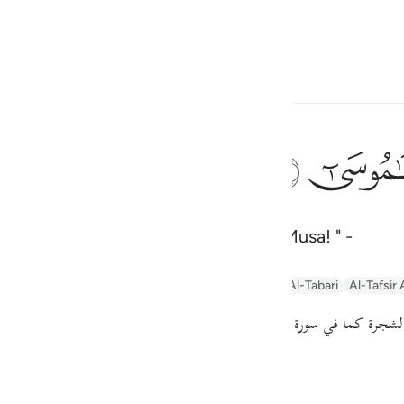
Bahasa
Log masuk
h
ﲹ
 itu (kedengaran) ia diseru: "Wahai Musa! " -
ف
is
rabic Tanweer Tafseer
Tafseer Al-Baghawi
Tafsir Al-Tabari
Al-Tafsir 
esia
من الشجرة كما في سورة ( القصص ) أي من جهتها وناحيتها على ما يأتي يا مو
no