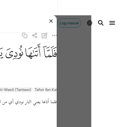
Log masuk
ﲵ
ﲶ
ﲷ
ﲸ
Al-Wasit (Tantawi)
Tafsir Ibn Kathir
Tafsir Muyassar
السعدي Al-Sa'di
فلما أتاها يعني النار نودي أي  .