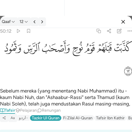
Tafsir: Qaaf 50:12
Qaaf
12
Log masuk
50:12
كذبت قبلهم قوم نوح واصحاب الرس وثمود ١٢
ﲫ
ﲬ
ﲭ
ﲮ
ﲯ
ﲰ
ﲱ
كَذَّبَتْ قَبْلَهُمْ قَوْمُ نُوحٍۢ وَأَصْحَـٰبُ ٱلرَّسِّ وَثَمُودُ ١٢
ﲲ
Sebelum mereka (yang menentang Nabi Muhammad) itu -
kaum Nabi Nuh, dan "Ashaabur-Rassi" serta Thamud (kaum
Nabi Soleh), telah juga mendustakan Rasul masing-masing,
Tafsir
Pelajaran
Renungan
اردو
Tazkir Ul Quran
Fi Zilal Al-Quran
Tafsir Ibn Kathir
B
Aa