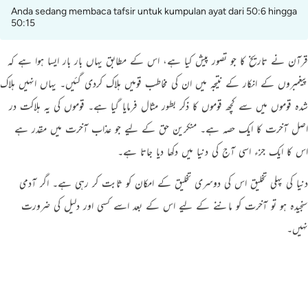
Anda sedang membaca tafsir untuk kumpulan ayat dari 50:6 hingga
50:15
قرآن نے تاریخ کا جو تصور پیش کیا ہے، اس کے مطابق یہاں بار بار ایسا ہوا ہے کہ
پیغمبروں کے انکار کے نتیجہ میں ان کی مخاطب قومیں ہلاک کردی گئیں۔ یہاں انہیں ہلاک
شدہ قوموں میں سے کچھ قوموں کا ذکر بطور مثال فرمایا گیا ہے۔ قوموں کی یہ ہلاکت در
اصل آخرت کا ایک حصہ ہے۔ منکرین حق کے لیے جو عذاب آخرت میں مقدر ہے
اس کا ایک جزء اسی آج کی دنیا میں دکھا دیا جاتا ہے۔
دنیا کی پہلی تخلیق اس کی دوسری تخلیق کے امکان کو ثابت کر رہی ہے۔ اگر آدمی
سنجیدہ ہو تو آخرت کو ماننے کے لیے اس کے بعد اسے کسی اور دلیل کی ضرورت
نہیں۔