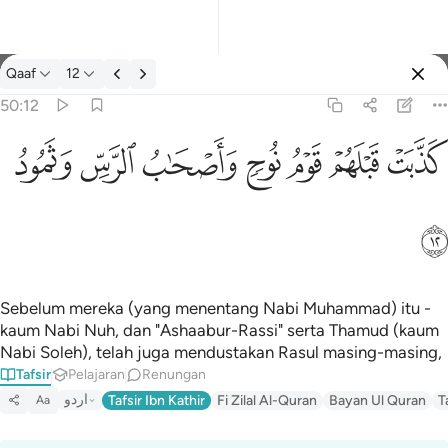
Tafsir: Qaaf 50:12
Qaaf
12
Log masuk
50:12
كذبت قبلهم قوم نوح واصحاب الرس وثمود ١٢
ﲫ
ﲬ
ﲭ
ﲮ
ﲯ
ﲰ
ﲱ
كَذَّبَتْ قَبْلَهُمْ قَوْمُ نُوحٍۢ وَأَصْحَـٰبُ ٱلرَّسِّ وَثَمُودُ ١٢
ﲲ
Sebelum mereka (yang menentang Nabi Muhammad) itu -
kaum Nabi Nuh, dan "Ashaabur-Rassi" serta Thamud (kaum
Nabi Soleh), telah juga mendustakan Rasul masing-masing,
Tafsir
Pelajaran
Renungan
اردو
Tafsir Ibn Kathir
Fi Zilal Al-Quran
Bayan Ul Quran
T
Aa