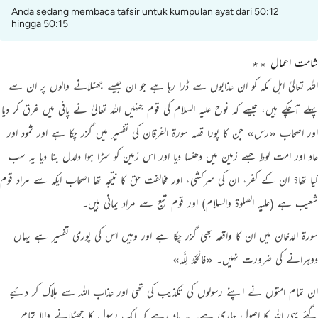
Anda sedang membaca tafsir untuk kumpulan ayat dari 50:12
hingga 50:15
شامت اعمال ٭٭
اللہ تعالیٰ اہل مکہ کو ان عذابوں سے ڈرا رہا ہے جو ان جیسے جھٹلانے والوں پر ان سے
پہلے آچکے ہیں، جیسے کہ نوح علیہ السلام کی قوم جنہیں اللہ تعالیٰ نے پانی میں غرق کر دیا
اور اصحاب
«رس»
جن کا پورا قصہ سورۃ الفرقان کی تفسیر میں گزر چکا ہے اور ثمود اور
عاد اور امت لوط جسے زمین میں دھنسا دیا اور اس زمین کو سڑا ہوا دلدل بنا دیا یہ سب
کیا تھا؟ ان کے کفر، ان کی سرکشی، اور مخالفت حق کا نتیجہ تھا اصحاب ایکہ سے مراد قوم
شعیب ہے
(‏علیہ الصلوۃ والسلام)
اور قوم تبع سے مراد یمانی ہیں۔
سورۃ الدخان میں ان کا واقعہ بھی گزر چکا ہے اور وہیں اس کی پوری تفسیر ہے یہاں
دوہرانے کی ضرورت نہیں۔
«فالْحَمْدُ لِلَّـه»
ان تمام امتوں نے اپنے رسولوں کی تکذیب کی تھی اور عذاب اللہ سے ہلاک کر دئیے
گئے یہی اللہ کا اصول جاری ہے۔ یہ یاد رہے کہ ایک رسول کا جھٹلانے والا تمام