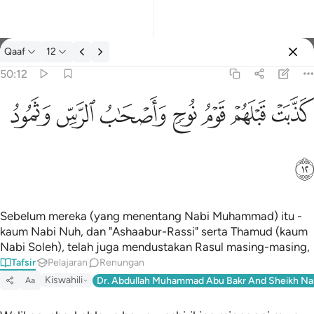
Tafsir: Qaaf 50:12
Qaaf
12
Log masuk
50:12
كذبت قبلهم قوم نوح واصحاب الرس وثمود ١٢
ﲱ
ﲰ
ﲯ
ﲮ
ﲭ
ﲬ
ﲫ
كَذَّبَتْ قَبْلَهُمْ قَوْمُ نُوحٍۢ وَأَصْحَـٰبُ ٱلرَّسِّ وَثَمُودُ ١٢
ﲲ
Sebelum mereka (yang menentang Nabi Muhammad) itu -
kaum Nabi Nuh, dan "Ashaabur-Rassi" serta Thamud (kaum
Nabi Soleh), telah juga mendustakan Rasul masing-masing,
Tafsir
Pelajaran
Renungan
Kiswahili
Dr. Abdullah Muhammad Abu Bakr And Sheikh Na
Aa