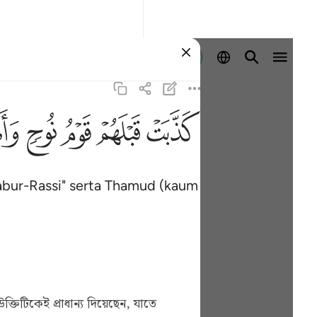
Log masuk
ﲫ
ﲬ
ﲭ
ﲮ
ﲯ
bur-Rassi" serta Thamud (kaum
ক্তিটিকেই প্রাধান্য দিয়েছেন, যাতে