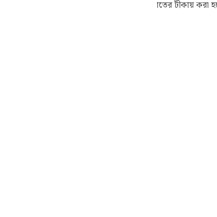
বলা হয়েছে; যার আলোচনা সূরা বুরূজ ৮৫:৪ নং আয়াতের টীকায় করা 
guês
ফুরকান ২৫:৩৮ নং আয়াতের তফসীর)
ий
ไทย
e
中文
u
ol
ili
Việt