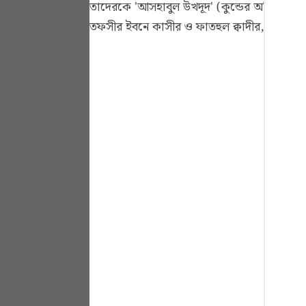
তাদেরকে 'আসহাবুল উখদূদ' (কুন্ডের অধিপতি) 
Portu
তফসীর ইবনে কাসীর ও ফাতহুল ক্বাদীর, সূরা 
русск
Shqip
ภาษา
Türkç
اردو
简体
Melay
Españ
Kiswah
Tiếng 