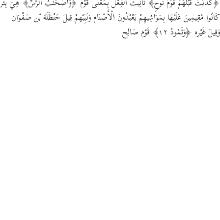
﴿كَذَّبَتۡ قَبۡلَهُمۡ قَوۡمُ نُوحࣲ﴾ تَأْنِيث الْفِعْل بِمَعْنَى قَوْم ﴿وَأَصۡحَـٰبُ ٱلرَّسِّ﴾ هِيَ بِئْر
كَانُوا مُقِيمِينَ عَلَيْهَا بِمَوَاشِيهِمْ يَعْبُدُونَ الْأَصْنَام وَنَبِيّهمْ قِيلَ حَنْظَلَة بْن صَفْوَان
وَقِيلَ غَيْره ﴿وَثَمُودُ ١٢﴾ قَوْم صَالِح