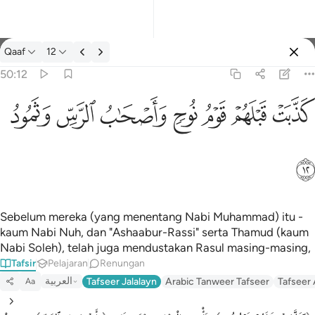
Tafsir: Qaaf 50:12
Qaaf
12
Log masuk
50:12
كذبت قبلهم قوم نوح واصحاب الرس وثمود ١٢
ﲫ
ﲬ
ﲭ
ﲮ
ﲯ
ﲰ
ﲱ
كَذَّبَتْ قَبْلَهُمْ قَوْمُ نُوحٍۢ وَأَصْحَـٰبُ ٱلرَّسِّ وَثَمُودُ ١٢
ﲲ
Sebelum mereka (yang menentang Nabi Muhammad) itu -
kaum Nabi Nuh, dan "Ashaabur-Rassi" serta Thamud (kaum
Nabi Soleh), telah juga mendustakan Rasul masing-masing,
Tafsir
Pelajaran
Renungan
العربية
Tafseer Jalalayn
Arabic Tanweer Tafseer
Tafseer
Aa