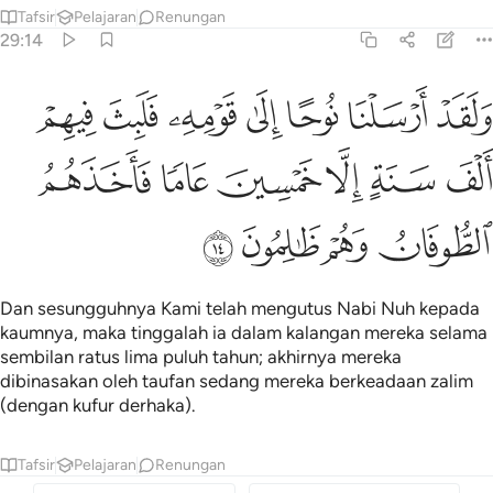
Tafsir
Pelajaran
Renungan
29:14
ﲸ
ﲹ
ﲺ
ﲻ
ﲼ
ﲽ
ﲾ
لقد ارسلنا نوحا الى قومه فلبث فيهم الف سنة الا خمسين عاما فاخذهم
َلَقَدْ أَرْسَلْنَا نُوحًا إِلَىٰ قَوْمِهِۦ فَلَبِثَ فِيهِمْ أَلْفَ سَنَةٍ إِلَّا خَمْسِينَ عَامًۭا فَ
ﲿ
ﳀ
ﳁ
ﳂ
ﳃ
ﳄ
ﳅ
ﳆ
ﳇ
ﳈ
Dan sesungguhnya Kami telah mengutus Nabi Nuh kepada
kaumnya, maka tinggalah ia dalam kalangan mereka selama
sembilan ratus lima puluh tahun; akhirnya mereka
dibinasakan oleh taufan sedang mereka berkeadaan zalim
(dengan kufur derhaka).
Tafsir
Pelajaran
Renungan