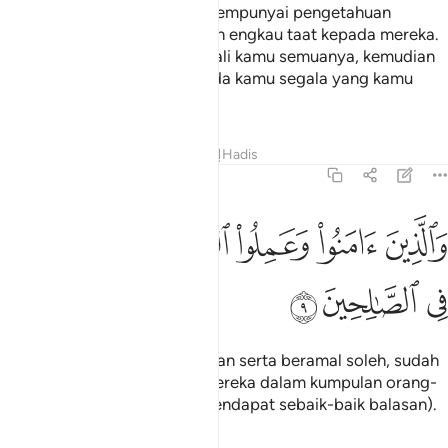
sesuatu yang engkau tidak mempunyai pengetahuan
mengenainya, maka janganlah engkau taat kepada mereka.
Kepada Akulah tempat kembali kamu semuanya, kemudian
Aku akan menerangkan kepada kamu segala yang kamu
telah kerjakan.
Tafsir
Pelajaran
Renungan
Hadis
29:9
ﱦ
ﱧ
ﱨ
ﱩ
الذين امنوا وعملوا الصالحات لندخلنهم في الصالحين ٩
ﱪ
َٱلَّذِينَ ءَامَنُوا۟ وَعَمِلُوا۟ ٱلصَّـٰلِحَـٰتِ لَنُدْخِلَنَّهُمْ فِى ٱلصَّـٰلِ
ﱫ
ﱬ
ﱭ
Dan orang-orang yang beriman serta beramal soleh, sudah
tentu Kami akan masukkan mereka dalam kumpulan orang-
orang yang soleh (dengan mendapat sebaik-baik balasan).