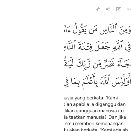
Tafsir
Pelajaran
Renungan
29:10
ﱮ
ﱯ
ﱰ
ﱱ
ﱲ
ﱳ
ﱴ
ﱵ
من الناس من يقول امنا بالله فاذا اوذي في الله جعل فتنة الناس كعذاب 
َمِنَ ٱلنَّاسِ مَن يَقُولُ ءَامَنَّا بِٱللَّهِ فَإِذَآ أُوذِىَ فِى ٱللَّهِ جَعَلَ فِتْ
ﱶ
ﱷ
ﱸ
ﱹ
ﱺ
ﱻ
ﱼﱽ
ﱾ
ﱿ
ﲀ
ﲁ
ﲂ
ﲃ
ﲄ
ﲅ
ﲆﲇ
ﲈ
ﲉ
ﲊ
ﲋ
ﲌ
ﲍ
ﲎ
ﲏ
Dan ada sebahagian dari manusia yang berkata: "Kami
beriman kepada Allah"; kemudian apabila ia diganggu dan
disakiti pada jalan Allah, ia jadikan gangguan manusia itu
seperti azab seksa Allah (lalu ia taatkan manusia). Dan jika
datang pertolongan dari Tuhanmu memberi kemenangan
kepadamu, mereka sudah tentu akan berkata: "Kami adalah