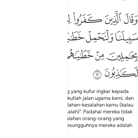
ﲗ
ﲘ
ﲙ
ﲚ
ﲛ
ﲜ
قال الذين كفروا للذين امنوا اتبعوا سبيلنا ولنحمل خطاياكم وما هم بح
َقَالَ ٱلَّذِينَ كَفَرُوا۟ لِلَّذِينَ ءَامَنُوا۟ ٱتَّبِعُوا۟ سَبِيلَنَا وَلْنَحْمِلْ خَطَـٰيَـٰكُمْ وَمَا هُم بِح
ﲝ
ﲞ
ﲟ
ﲠ
ﲡ
ﲢ
ﲣ
ﲤ
ﲥ
ﲦﲧ
ﲨ
ﲩ
ﲪ
Dan berkata pula orang-orang yang kufur ingkar kepada
orang-orang yang beriman: "Ikutlah jalan ugama kami, dan
kami sedia menanggung kesalahan-kesalahan kamu (kalau
kamu mengira perbuatan itu salah)". Padahal mereka tidak
akan dapat menanggung kesalahan orang-orang yang
bersalah itu sedikitpun, dan sesungguhnya mereka adalah
berdusta.