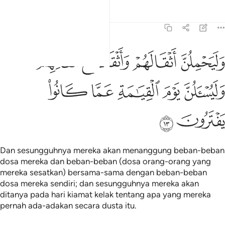
Tafsir
Pelajaran
Renungan
29:13
ﲫ
ﲬ
ﲭ
ﲮ
ﲯﲰ
ليحملن اثقالهم واثقالا مع اثقالهم وليسالن يوم القيامة عما كانوا يفترون 
َلَيَحْمِلُنَّ أَثْقَالَهُمْ وَأَثْقَالًۭا مَّعَ أَثْقَالِهِمْ ۖ وَلَيُسْـَٔلُنَّ يَوْمَ ٱلْقِيَـٰمَةِ عَمَّا كَان
ﲱ
ﲲ
ﲳ
ﲴ
ﲵ
ﲶ
ﲷ
Dan sesungguhnya mereka akan menanggung beban-beban
dosa mereka dan beban-beban (dosa orang-orang yang
mereka sesatkan) bersama-sama dengan beban-beban
dosa mereka sendiri; dan sesungguhnya mereka akan
ditanya pada hari kiamat kelak tentang apa yang mereka
pernah ada-adakan secara dusta itu.