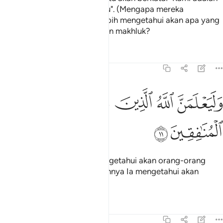
sentiasa bersama-sama kamu". (Mengapa mereka
berdusta?) Bukankah Allah lebih mengetahui akan apa yang
terpendam dalam hati sekalian makhluk?
Tafsir
Pelajaran
Renungan
29:11
ﲐ
ﲑ
ﲒ
ليعلمن الله الذين امنوا وليعلمن المنافقين ١١
ﲓ
ﲔ
َلَيَعْلَمَنَّ ٱللَّهُ ٱلَّذِينَ ءَامَنُوا۟ وَلَيَعْلَمَنَّ ٱلْمُنَـٰفِقِينَ ١١
ﲕ
ﲖ
Dan sesungguhnya Allah mengetahui akan orang-orang
yang beriman, dan sesungguhnya Ia mengetahui akan
orang-orang yang munafik.
Tafsir
Pelajaran
Renungan
29:12