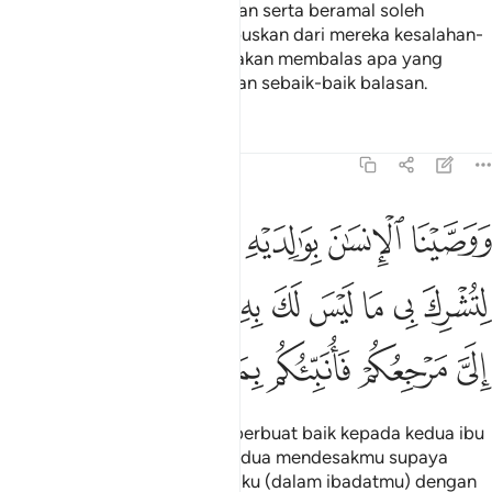
Dan orang-orang yang beriman serta beramal soleh
sesungguhnya Kami akan hapuskan dari mereka kesalahan-
kesalahan mereka, dan Kami akan membalas apa yang
mereka telah kerjakan - dengan sebaik-baik balasan.
Tafsir
Pelajaran
Renungan
29:8
ﱎ
ﱏ
ﱐ
ﱑﱒ
ﱓ
ﱔ
وصينا الانسان بوالديه حسنا وان جاهداك لتشرك بي ما ليس لك به علم ف
َوَصَّيْنَا ٱلْإِنسَـٰنَ بِوَٰلِدَيْهِ حُسْنًۭا ۖ وَإِن جَـٰهَدَاكَ لِتُشْرِكَ بِى مَا لَيْسَ لَكَ بِهِۦ عِلْمٌۭ ف
ﱕ
ﱖ
ﱗ
ﱘ
ﱙ
ﱚ
ﱛ
ﱜ
ﱝﱞ
ﱟ
ﱠ
ﱡ
ﱢ
ﱣ
ﱤ
ﱥ
Dan Kami wajibkan manusia berbuat baik kepada kedua ibu
bapanya; dan jika mereka berdua mendesakmu supaya
engkau mempersekutukan Daku (dalam ibadatmu) dengan