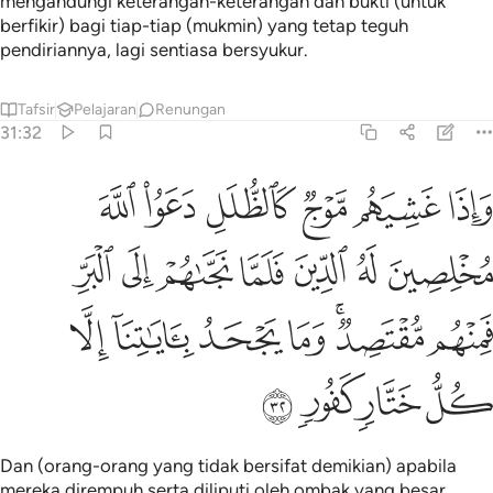
mengandungi keterangan-keterangan dan bukti (untuk
berfikir) bagi tiap-tiap (mukmin) yang tetap teguh
pendiriannya, lagi sentiasa bersyukur.
Tafsir
Pelajaran
Renungan
31:32
ﲂ
ﲃ
ﲄ
ﲅ
ﲆ
ﲇ
اذا غشيهم موج كالظلل دعوا الله مخلصين له الدين فلما نجاهم الى البر ف
َإِذَا غَشِيَهُم مَّوْجٌۭ كَٱلظُّلَلِ دَعَوُا۟ ٱللَّهَ مُخْلِصِينَ لَهُ ٱلدِّينَ فَلَمَّا نَجَّىٰهُمْ إِ
ﲈ
ﲉ
ﲊ
ﲋ
ﲌ
ﲍ
ﲎ
ﲏ
ﲐﲑ
ﲒ
ﲓ
ﲔ
ﲕ
ﲖ
ﲗ
ﲘ
ﲙ
Dan (orang-orang yang tidak bersifat demikian) apabila
mereka dirempuh serta diliputi oleh ombak yang besar