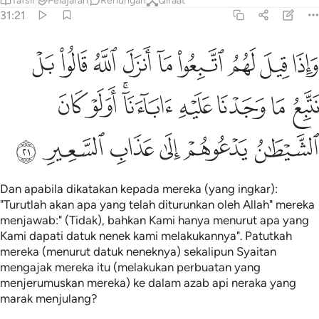
Tafsir
Pelajaran
Renungan
Qiraat
31:21
ﱡ
ﱢ
ﱣ
ﱤ
ﱥ
ﱦ
ﱧ
ﱨ
ﱩ
اذا قيل لهم اتبعوا ما انزل الله قالوا بل نتبع ما وجدنا عليه اباءنا اولو
َإِذَا قِيلَ لَهُمُ ٱتَّبِعُوا۟ مَآ أَنزَلَ ٱللَّهُ قَالُوا۟ بَلْ نَتَّبِعُ مَا وَجَدْ
ﱪ
ﱫ
ﱬ
ﱭ
ﱮﱯ
ﱰ
ﱱ
ﱲ
ﱳ
ﱴ
ﱵ
ﱶ
ﱷ
Dan apabila dikatakan kepada mereka (yang ingkar):
"Turutlah akan apa yang telah diturunkan oleh Allah" mereka
menjawab:" (Tidak), bahkan Kami hanya menurut apa yang
Kami dapati datuk nenek kami melakukannya". Patutkah
mereka (menurut datuk neneknya) sekalipun Syaitan
mengajak mereka itu (melakukan perbuatan yang
menjerumuskan mereka) ke dalam azab api neraka yang
marak menjulang?