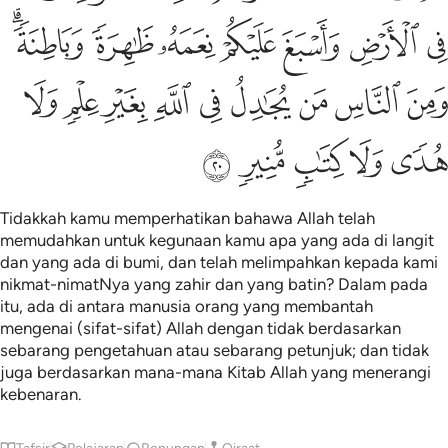
ﱋ
ﱌ
ﱍ
ﱎ
ﱏ
ﱐ
ﱑﱒ
ﱓ
ﱔ
ﱕ
ﱖ
ﱗ
ﱘ
ﱙ
ﱚ
ﱛ
ﱜ
ﱝ
ﱞ
ﱟ
ﱠ
Tidakkah kamu memperhatikan bahawa Allah telah
memudahkan untuk kegunaan kamu apa yang ada di langit
dan yang ada di bumi, dan telah melimpahkan kepada kami
nikmat-nimatNya yang zahir dan yang batin? Dalam pada
itu, ada di antara manusia orang yang membantah
mengenai (sifat-sifat) Allah dengan tidak berdasarkan
sebarang pengetahuan atau sebarang petunjuk; dan tidak
juga berdasarkan mana-mana Kitab Allah yang menerangi
kebenaran.