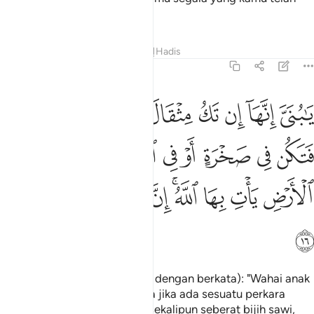
kerjakan.
Tafsir
Pelajaran
Renungan
Hadis
31:16
ﲙ
ﲚ
ﲛ
ﲜ
ﲝ
ﲞ
ﲟ
ﲠ
ا بني انها ان تك مثقال حبة من خردل فتكن في صخرة او في السماوات او
َـٰبُنَىَّ إِنَّهَآ إِن تَكُ مِثْقَالَ حَبَّةٍۢ مِّنْ خَرْدَلٍۢ فَتَكُن فِى صَخْرَةٍ أَوْ فِى ٱلسَّ
ﲡ
ﲢ
ﲣ
ﲤ
ﲥ
ﲦ
ﲧ
ﲨ
ﲩ
ﲪ
ﲫ
ﲬﲭ
ﲮ
ﲯ
ﲰ
ﲱ
ﲲ
(Luqman menasihati anaknya dengan berkata): "Wahai anak
kesayanganku, sesungguhnya jika ada sesuatu perkara
(yang baik atau yang buruk) sekalipun seberat bijih sawi,