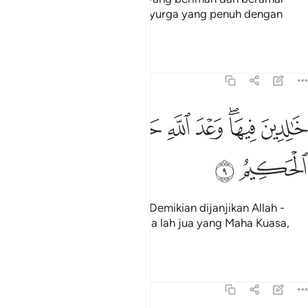
soleh, mereka akan beroleh Syurga yang penuh dengan
berbagai nikmat,
Tafsir
Pelajaran
Renungan
31:9
ﲏ
ﲐﲑ
ﲒ
ﲓ
ﲔﲕ
الدين فيها وعد الله حقا وهو العزيز الحكيم ٩
ﲖ
ﲗ
َـٰلِدِينَ فِيهَا ۖ وَعْدَ ٱللَّهِ حَقًّۭا ۚ وَهُوَ ٱلْعَزِيزُ ٱلْحَكِيمُ ٩
ﲘ
ﲙ
kekalan mereka di dalamnya. Demikian dijanjikan Allah -
janji yang tetap benar; dan Dia lah jua yang Maha Kuasa,
lagi Maha Bijaksana.
Tafsir
Pelajaran
Renungan
31:10