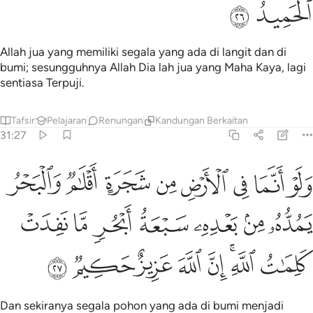
ﳀ
ﳁ
Allah jua yang memiliki segala yang ada di langit dan di
bumi; sesungguhnya Allah Dia lah jua yang Maha Kaya, lagi
sentiasa Terpuji.
Tafsir
Pelajaran
Renungan
Kandungan Berkaitan
31:27
ﳂ
ﳃ
ﳄ
ﳅ
ﳆ
ﳇ
ﳈ
ﳉ
لو انما في الارض من شجرة اقلام والبحر يمده من بعده سبعة ابحر ما نف
َلَوْ أَنَّمَا فِى ٱلْأَرْضِ مِن شَجَرَةٍ أَقْلَـٰمٌۭ وَٱلْبَحْرُ يَمُدُّهُۥ مِنۢ بَعْدِهِۦ سَبْعَة
ﳊ
ﳋ
ﳌ
ﳍ
ﳎ
ﳏ
ﳐ
ﳑ
ﳒﳓ
ﳔ
ﳕ
ﳖ
ﳗ
ﳘ
Dan sekiranya segala pohon yang ada di bumi menjadi