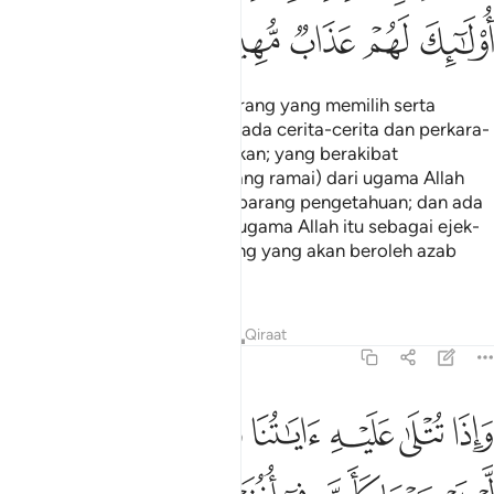
ﱯ
ﱰ
ﱱ
ﱲ
ﱳ
Dan ada di antara manusia: orang yang memilih serta
membelanjakan hartanya kepada cerita-cerita dan perkara-
perkara hiburan yang melalaikan; yang berakibat
menyesatkan (dirinya dan orang ramai) dari ugama Allah
dengan tidak berdasarkan sebarang pengetahuan; dan ada
pula orang yang menjadikan ugama Allah itu sebagai ejek-
ejekan; merekalah orang-orang yang akan beroleh azab
yang menghinakan.
Tafsir
Pelajaran
Renungan
Qiraat
31:7
ﱴ
ﱵ
ﱶ
ﱷ
ﱸ
ﱹ
ﱺ
اذا تتلى عليه اياتنا ولى مستكبرا كان لم يسمعها كان في اذنيه وقرا فبش
َإِذَا تُتْلَىٰ عَلَيْهِ ءَايَـٰتُنَا وَلَّىٰ مُسْتَكْبِرًۭا كَأَن لَّمْ يَسْمَعْهَا كَأَنَّ فِىٓ أُذُنَيْهِ وَقْرًۭا ۖ فَ