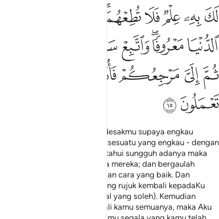
ﲀ
ﲁ
ﲂ
ﲃ
ﲄﲅ
ﲆ
ﲇ
ﲈ
ﲉﲊ
ﲋ
ﲌ
ﲍ
ﲎ
ﲏﲐ
ﲑ
ﲒ
ﲓ
ﲔ
ﲕ
ﲖ
ﲗ
ﲘ
Dan jika mereka berdua mendesakmu supaya engkau
mempersekutukan denganKu sesuatu yang engkau - dengan
fikiran sihatmu - tidak mengetahui sungguh adanya maka
janganlah engkau taat kepada mereka; dan bergaulah
dengan mereka di dunia dengan cara yang baik. Dan
turutlah jalan orang-orang yang rujuk kembali kepadaKu
(dengan tauhid dan amal-amal yang soleh). Kemudian
kepada Akulah tempat kembali kamu semuanya, maka Aku
akan menerangkan kepada kamu segala yang kamu telah