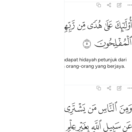
31:5
ﱖ
ﱗ
ﱘ
ﱙ
ﱚﱛ
ولايك على هدى من ربهم واولايك هم المفلحون ٥
ﱜ
ﱝ
ُو۟لَـٰٓئِكَ عَلَىٰ هُدًۭى مِّن رَّبِّهِمْ ۖ وَأُو۟لَـٰٓئِكَ هُمُ ٱلْمُفْلِحُونَ ٥
ﱞ
ﱟ
Mereka itulah yang tetap mendapat hidayah petunjuk dari
Tuhan mereka, dan merekalah orang-orang yang berjaya.
Tafsir
Pelajaran
Renungan
31:6
ﱠ
ﱡ
ﱢ
ﱣ
ﱤ
ﱥ
ﱦ
من الناس من يشتري لهو الحديث ليضل عن سبيل الله بغير علم ويتخذها
َمِنَ ٱلنَّاسِ مَن يَشْتَرِى لَهْوَ ٱلْحَدِيثِ لِيُضِلَّ عَن سَبِيلِ ٱللَّهِ بِغَيْرِ عِلْمٍۢ وَ
ﱧ
ﱨ
ﱩ
ﱪ
ﱫ
ﱬ
ﱭﱮ