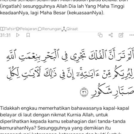
(ingatlah) sesungguhnya Allah Dia lah Yang Maha Tinggi
keadaanNya, lagi Maha Besar (kekuasaanNya).
Tafsir
Pelajaran
Renungan
Qiraat
31:31
ﱭ
ﱮ
ﱯ
ﱰ
ﱱ
ﱲ
ﱳ
ﱴ
ﱵ
لم تر ان الفلك تجري في البحر بنعمت الله ليريكم من اياته ان في ذالك 
َلَمْ تَرَ أَنَّ ٱلْفُلْكَ تَجْرِى فِى ٱلْبَحْرِ بِنِعْمَتِ ٱللَّهِ لِيُرِيَكُم مِّنْ ءَايَـٰتِهِۦٓ ۚ 
ﱶ
ﱷ
ﱸﱹ
ﱺ
ﱻ
ﱼ
ﱽ
ﱾ
ﱿ
ﲀ
ﲁ
Tidakkah engkau memerhatikan bahawasanya kapal-kapal
belayar di laut dengan nikmat Kurnia Allah, untuk
diperlihatkan kepada kamu sebahagian dari tanda-tanda
kemurahanNya? Sesungguhnya yang demikian itu