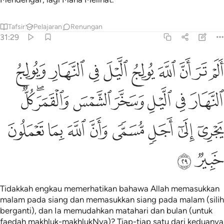
Tafsir
Pelajaran
Renungan
31:29
ﱁ
ﱂ
ﱃ
ﱄ
ﱅ
ﱆ
ﱇ
ﱈ
ﱉ
لم تر ان الله يولج الليل في النهار ويولج النهار في الليل وسخر الشمس
َلَمْ تَرَ أَنَّ ٱللَّهَ يُولِجُ ٱلَّيْلَ فِى ٱلنَّهَارِ وَيُولِجُ ٱلنَّهَارَ فِى ٱلَّيْلِ وَسَخَّ
ﱊ
ﱋ
ﱌ
ﱍ
ﱎ
ﱏﱐ
ﱑ
ﱒ
ﱓ
ﱔ
ﱕ
ﱖ
ﱗ
ﱘ
ﱙ
ﱚ
ﱛ
Tidakkah engkau memerhatikan bahawa Allah memasukkan
malam pada siang dan memasukkan siang pada malam (silih
berganti), dan Ia memudahkan matahari dan bulan (untuk
faedah makhluk-makhlukNya)? Tiap-tiap satu dari keduanya