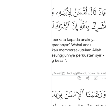
ﱖ
ﱗ
ﱘ
ﱙ
ﱚ
ﱛ
ﱜ
ﱝ
اذ قال لقمان لابنه وهو يعظه يا بني لا تشرك بالله ان الشرك لظلم عظيم
َإِذْ قَالَ لُقْمَـٰنُ لِٱبْنِهِۦ وَهُوَ يَعِظُهُۥ يَـٰبُنَىَّ لَا تُشْرِكْ بِٱللَّهِ ۖ إِنَّ ٱلشِّرْكَ 
ﱞ
ﱟﱠ
ﱡ
ﱢ
ﱣ
ﱤ
ﱥ
Dan (ingatlah) ketika Luqman berkata kepada anaknya,
semasa ia memberi nasihat kepadanya:" Wahai anak
kesayanganku, janganlah engkau mempersekutukan Allah
(dengan sesuatu yang lain), sesungguhnya perbuatan syirik
itu adalah satu kezaliman yang besar".
Tafsir
Pelajaran
Renungan
Qiraat
Hadis
Kandungan Berkai
31:14
ﱦ
ﱧ
ﱨ
ﱩ
ﱪ
وصينا الانسان بوالديه حملته امه وهنا على وهن وفصاله في عامين ان ا
َوَصَّيْنَا ٱلْإِنسَـٰنَ بِوَٰلِدَيْهِ حَمَلَتْهُ أُمُّهُۥ وَهْنًا عَلَىٰ وَهْنٍۢ وَفِصَـٰ