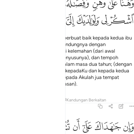
ﱫ
ﱬ
ﱭ
ﱮ
ﱯ
ﱰ
ﱱ
ﱲ
ﱳ
ﱴ
ﱵ
ﱶ
ﱷ
Dan Kami wajibkan manusia berbuat baik kepada kedua ibu
bapanya; ibunya telah mengandungnya dengan
menanggung kelemahan demi kelemahan (dari awal
mengandung hingga akhir menyusunya), dan tempoh
menceraikan susunya ialah dalam masa dua tahun; (dengan
yang demikian) bersyukurlah kepadaKu dan kepada kedua
ibubapamu; dan (ingatlah), kepada Akulah jua tempat
kembali (untuk menerima balasan).
Tafsir
Pelajaran
Renungan
Kandungan Berkaitan
31:15
ﱸ
ﱹ
ﱺ
ﱻ
ﱼ
ﱽ
ﱾ
ﱿ
ان جاهداك على ان تشرك بي ما ليس لك به علم فلا تطعهما وصاحبهما في 
َإِن جَـٰهَدَاكَ عَلَىٰٓ أَن تُشْرِكَ بِى مَا لَيْسَ لَكَ بِهِۦ عِلْمٌۭ فَلَا تُطِعْهُمَا ۖ وَصَاحِبْهُمَا فِى ٱ