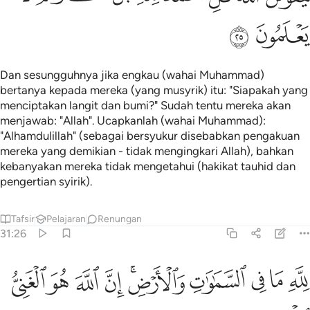
ﲴ
ﲵ
Dan sesungguhnya jika engkau (wahai Muhammad)
bertanya kepada mereka (yang musyrik) itu: "Siapakah yang
menciptakan langit dan bumi?" Sudah tentu mereka akan
menjawab: "Allah". Ucapkanlah (wahai Muhammad):
"Alhamdulillah" (sebagai bersyukur disebabkan pengakuan
mereka yang demikian - tidak mengingkari Allah), bahkan
kebanyakan mereka tidak mengetahui (hakikat tauhid dan
pengertian syirik).
Tafsir
Pelajaran
Renungan
31:26
ﲶ
ﲷ
ﲸ
ﲹ
ﲺﲻ
ﲼ
له ما في السماوات والارض ان الله هو الغني الحميد ٢٦
ﲽ
ﲾ
ﲿ
ِلَّهِ مَا فِى ٱلسَّمَـٰوَٰتِ وَٱلْأَرْضِ ۚ إِنَّ ٱللَّهَ هُوَ ٱلْغَنِىُّ ٱلْحَمِيدُ ٢٦