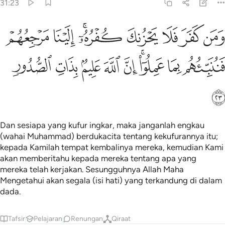
31:23
ﲊ
ﲋ
ﲌ
ﲍ
ﲎﲏ
ﲐ
ﲑ
من كفر فلا يحزنك كفره الينا مرجعهم فننبيهم بما عملوا ان الله عليم بذ
َمَن كَفَرَ فَلَا يَحْزُنكَ كُفْرُهُۥٓ ۚ إِلَيْنَا مَرْجِعُهُمْ فَنُنَبِّئُهُم بِم
ﲒ
ﲓ
ﲔﲕ
ﲖ
ﲗ
ﲘ
ﲙ
ﲚ
ﲛ
Dan sesiapa yang kufur ingkar, maka janganlah engkau
(wahai Muhammad) berdukacita tentang kekufurannya itu;
kepada Kamilah tempat kembalinya mereka, kemudian Kami
akan memberitahu kepada mereka tentang apa yang
mereka telah kerjakan. Sesungguhnya Allah Maha
Mengetahui akan segala (isi hati) yang terkandung di dalam
dada.
Tafsir
Pelajaran
Renungan
Qiraat