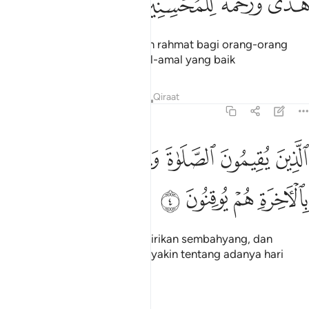
ﱈ
ﱉ
ﱊ
ﱋ
ُدًۭى وَرَحْمَةًۭ لِّلْمُحْسِنِينَ ٣
Menjadi hidayah petunjuk dan rahmat bagi orang-orang
yang sedia mengerjakan amal-amal yang baik
Tafsir
Pelajaran
Renungan
Qiraat
31:4
ﱌ
ﱍ
ﱎ
ﱏ
ﱐ
لذين يقيمون الصلاة ويوتون الزكاة وهم بالاخرة هم يوقنون ٤
ﱑ
لَّذِينَ يُقِيمُونَ ٱلصَّلَوٰةَ وَيُؤْتُونَ ٱلزَّكَوٰةَ وَهُم بِٱلْـَٔاخِرَةِ هُمْ يُوقِنُونَ ٤
ﱒ
ﱓ
ﱔ
ﱕ
Iaitu orang-orang yang mendirikan sembahyang, dan
memberi zakat, serta mereka yakin tentang adanya hari
akhirat.
Tafsir
Pelajaran
Renungan