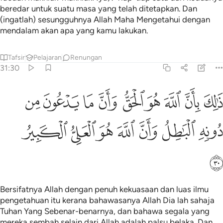
beredar untuk suatu masa yang telah ditetapkan. Dan
(ingatlah) sesungguhnya Allah Maha Mengetahui dengan
mendalam akan apa yang kamu lakukan.
Tafsir
Pelajaran
Renungan
31:30
ﱜ
ﱝ
ﱞ
ﱟ
ﱠ
ﱡ
ﱢ
ﱣ
ﱤ
الك بان الله هو الحق وان ما يدعون من دونه الباطل وان الله هو العلي الك
َٰلِكَ بِأَنَّ ٱللَّهَ هُوَ ٱلْحَقُّ وَأَنَّ مَا يَدْعُونَ مِن دُونِهِ ٱلْبَـٰطِلُ وَأَنّ
ﱥ
ﱦ
ﱧ
ﱨ
ﱩ
ﱪ
ﱫ
ﱬ
Bersifatnya Allah dengan penuh kekuasaan dan luas ilmu
pengetahuan itu kerana bahawasanya Allah Dia lah sahaja
Tuhan Yang Sebenar-benarnya, dan bahawa segala yang
mereka sembah selain dari Allah adalah palsu belaka. Dan