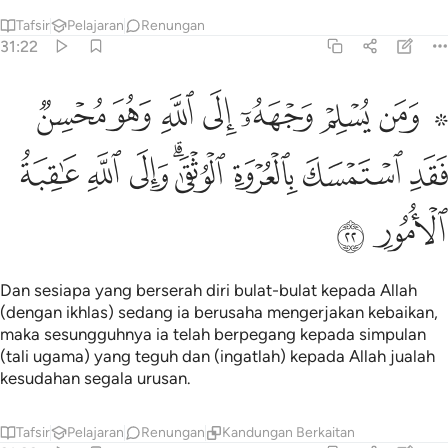
Tafsir
Pelajaran
Renungan
31:22
ﱸ ﱹ
ﱺ
ﱻ
ﱼ
ﱽ
ﱾ
ﱿ
من يسلم وجهه الى الله وهو محسن فقد استمسك بالعروة الوثقى والى ال
َمَن يُسْلِمْ وَجْهَهُۥٓ إِلَى ٱللَّهِ وَهُوَ مُحْسِنٌۭ فَقَدِ ٱسْتَمْسَكَ بِٱلْعُرْوَة
ﲀ
ﲁ
ﲂ
ﲃﲄ
ﲅ
ﲆ
ﲇ
ﲈ
ﲉ
Dan sesiapa yang berserah diri bulat-bulat kepada Allah
(dengan ikhlas) sedang ia berusaha mengerjakan kebaikan,
maka sesungguhnya ia telah berpegang kepada simpulan
(tali ugama) yang teguh dan (ingatlah) kepada Allah jualah
kesudahan segala urusan.
Tafsir
Pelajaran
Renungan
Kandungan Berkaitan