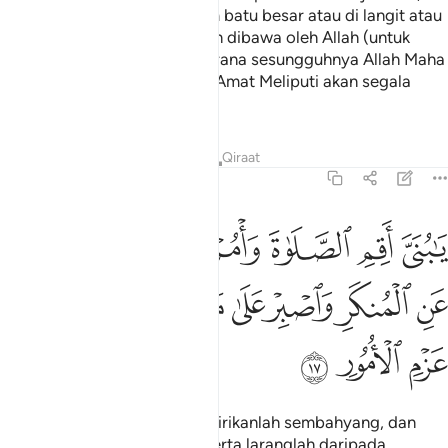
serta ia tersembunyi di dalam batu besar atau di langit atau
pun di bumi, sudah tetap akan dibawa oleh Allah (untuk
dihakimi dan dibalasNya); kerana sesungguhnya Allah Maha
Halus pengetahuanNya; lagi Amat Meliputi akan segala
yang tersembunyi.
Tafsir
Pelajaran
Renungan
Qiraat
31:17
ﲳ
ﲴ
ﲵ
ﲶ
ﲷ
ﲸ
ا بني اقم الصلاة وامر بالمعروف وانه عن المنكر واصبر على ما اصابك ا
َـٰبُنَىَّ أَقِمِ ٱلصَّلَوٰةَ وَأْمُرْ بِٱلْمَعْرُوفِ وَٱنْهَ عَنِ ٱلْمُنكَرِ وَٱصْبِرْ ع
ﲹ
ﲺ
ﲻ
ﲼ
ﲽ
ﲾﲿ
ﳀ
ﳁ
ﳂ
ﳃ
ﳄ
ﳅ
"Wahai anak kesayanganku, dirikanlah sembahyang, dan
suruhlah berbuat kebaikan, serta laranglah daripada