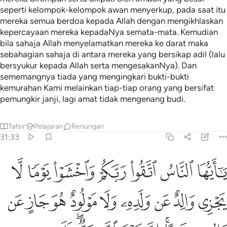
seperti kelompok-kelompok awan menyerkup, pada saat itu
mereka semua berdoa kepada Allah dengan mengikhlaskan
kepercayaan mereka kepadaNya semata-mata. Kemudian
bila sahaja Allah menyelamatkan mereka ke darat maka
sebahagian sahaja di antara mereka yang bersikap adil (lalu
bersyukur kepada Allah serta mengesakanNya). Dan
sememangnya tiada yang mengingkari bukti-bukti
kemurahan Kami melainkan tiap-tiap orang yang bersifat
pemungkir janji, lagi amat tidak mengenang budi.
Tafsir
Pelajaran
Renungan
31:33
ﲚ
ﲛ
ﲜ
ﲝ
ﲞ
ﲟ
ﲠ
ا ايها الناس اتقوا ربكم واخشوا يوما لا يجزي والد عن ولده ولا مولود هو ج
َـٰٓأَيُّهَا ٱلنَّاسُ ٱتَّقُوا۟ رَبَّكُمْ وَٱخْشَوْا۟ يَوْمًۭا لَّا يَجْزِى وَالِد
ﲡ
ﲢ
ﲣ
ﲤ
ﲥ
ﲦ
ﲧ
ﲨ
ﲩ