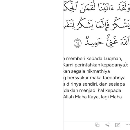
ﱁ
ﱂ
ﱃ
ﱄ
ﱅ
ﱆ
ﱇﱈ
ﱉ
لقد اتينا لقمان الحكمة ان اشكر لله ومن يشكر فانما يشكر لنفسه ومن ك
َلَقَدْ ءَاتَيْنَا لُقْمَـٰنَ ٱلْحِكْمَةَ أَنِ ٱشْكُرْ لِلَّهِ ۚ وَمَن يَشْكُرْ فَإِنَّمَا يَشْكُرُ لِنَ
ﱊ
ﱋ
ﱌ
ﱍﱎ
ﱏ
ﱐ
ﱑ
ﱒ
ﱓ
ﱔ
ﱕ
Dan sesungguhnya Kami telah memberi kepada Luqman,
hikmat kebijaksanaan, (serta Kami perintahkan kepadanya):
Bersyukurlah kepada Allah (akan segala nikmatNya
kepadamu)". Dan sesiapa yang bersyukur maka faedahnya
itu hanyalah terpulang kepada dirinya sendiri, dan sesiapa
yang tidak bersyukur (maka tidaklah menjadi hal kepada
Allah), kerana sesungguhnya Allah Maha Kaya, lagi Maha
Terpuji.
Tafsir
Pelajaran
Renungan
31:13