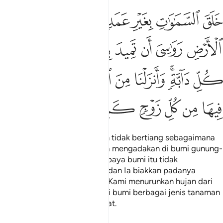
ﲚ
ﲛ
ﲜ
ﲝ
ﲞﲟ
ﲠ
ﲡ
لق السماوات بغير عمد ترونها والقى في الارض رواسي ان تميد بكم وبث ف
َلَقَ ٱلسَّمَـٰوَٰتِ بِغَيْرِ عَمَدٍۢ تَرَوْنَهَا ۖ وَأَلْقَىٰ فِى ٱلْأَرْضِ رَوَٰسِىَ أَن تَمِيدَ 
ﲢ
ﲣ
ﲤ
ﲥ
ﲦ
ﲧ
ﲨ
ﲩ
ﲪ
ﲫﲬ
ﲭ
ﲮ
ﲯ
ﲰ
ﲱ
ﲲ
ﲳ
ﲴ
ﲵ
ﲶ
ﲷ
Ia menciptakan langit dengan tidak bertiang sebagaimana
yang kamu melihatnya; dan Ia mengadakan di bumi gunung-
ganang yang menetapnya supaya bumi itu tidak
menghayun-hayunkan kamu; dan Ia biakkan padanya
berbagai jenis binatang. Dan Kami menurunkan hujan dari
langit, lalu Kami tumbuhkan di bumi berbagai jenis tanaman
yang memberi banyak manfaat.