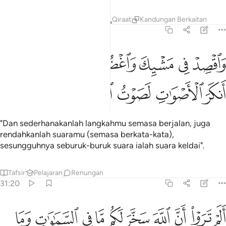
Tafsir
Pelajaran
Renungan
Qiraat
Kandungan Berkaitan
31:19
ﳘ
ﳙ
ﳚ
ﳛ
ﳜ
ﳝﳞ
ﳟ
اقصد في مشيك واغضض من صوتك ان انكر الاصوات لصوت الحمير ١٩
َٱقْصِدْ فِى مَشْيِكَ وَٱغْضُضْ مِن صَوْتِكَ ۚ إِنَّ أَنكَرَ ٱلْأَصْوَٰتِ لَصَوْتُ ٱلْحَم
ﳠ
ﳡ
ﳢ
ﳣ
ﳤ
"Dan sederhanakanlah langkahmu semasa berjalan, juga
rendahkanlah suaramu (semasa berkata-kata),
sesungguhnya seburuk-buruk suara ialah suara keldai".
Tafsir
Pelajaran
Renungan
31:20
ﱁ
ﱂ
ﱃ
ﱄ
ﱅ
ﱆ
ﱇ
ﱈ
ﱉ
ﱊ
لم تروا ان الله سخر لكم ما في السماوات وما في الارض واسبغ عليكم ن
َلَمْ تَرَوْا۟ أَنَّ ٱللَّهَ سَخَّرَ لَكُم مَّا فِى ٱلسَّمَـٰوَٰتِ وَمَا فِى ٱلْأَرْضِ وَأَسْبَ