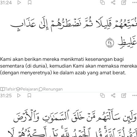
31:24
ﲜ
ﲝ
ﲞ
متعهم قليلا ثم نضطرهم الى عذاب غليظ ٢٤
ﲟ
ﲠ
ﲡ
ُمَتِّعُهُمْ قَلِيلًۭا ثُمَّ نَضْطَرُّهُمْ إِلَىٰ عَذَابٍ غَلِيظٍۢ ٢٤
ﲢ
ﲣ
Kami akan berikan mereka menikmati kesenangan bagi
sementara (di dunia), kemudian Kami akan memaksa mereka
(dengan menyeretnya) ke dalam azab yang amat berat.
Tafsir
Pelajaran
Renungan
31:25
ﲤ
ﲥ
ﲦ
ﲧ
ﲨ
ﲩ
لين سالتهم من خلق السماوات والارض ليقولن الله قل الحمد لله بل اكثر
َلَئِن سَأَلْتَهُم مَّنْ خَلَقَ ٱلسَّمَـٰوَٰتِ وَٱلْأَرْضَ لَيَقُولُنَّ ٱللَّهُ ۚ قُلِ ٱلْحَمْدُ لِلَّهِ ۚ بَلْ أَك
ﲪ
ﲫﲬ
ﲭ
ﲮ
ﲯﲰ
ﲱ
ﲲ
ﲳ