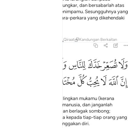
melakukan perbuatan yang mungkar, dan bersabarlah atas
segala bala bencana yang menimpamu. Sesungguhnya yang
demikian itu adalah dari perkara-perkara yang dikehendaki
diambil berat melakukannya.
Tafsir
Pelajaran
Renungan
Qiraat
Kandungan Berkaitan
31:18
ﳆ
ﳇ
ﳈ
ﳉ
ﳊ
ﳋ
ﳌ
ﳍ
ﳎﳏ
لا تصعر خدك للناس ولا تمش في الارض مرحا ان الله لا يحب كل مختال 
َلَا تُصَعِّرْ خَدَّكَ لِلنَّاسِ وَلَا تَمْشِ فِى ٱلْأَرْضِ مَرَحًا ۖ إِنَّ ٱللَّهَ لَا يُحِبُّ كُ
ﳐ
ﳑ
ﳒ
ﳓ
ﳔ
ﳕ
ﳖ
ﳗ
"Dan janganlah engkau memalingkan mukamu (kerana
memandang rendah) kepada manusia, dan janganlah
engkau berjalan di bumi dengan berlagak sombong;
sesungguhnya Allah tidak suka kepada tiap-tiap orang yang
sombong takbur, lagi membanggakan diri.