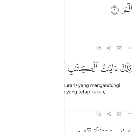
لم ١
ﱁ
ﱂ
لٓمٓ ١
Alif, Laam, Miim.
Tafsir
Pelajaran
Renungan
31:2
ﱃ
ﱄ
لك ايات الكتاب الحكيم ٢
ﱅ
ﱆ
ﱇ
ِلْكَ ءَايَـٰتُ ٱلْكِتَـٰبِ ٱلْحَكِيمِ ٢
Ini ialah ayat-ayat Kitab (Al-Quran) yang mengandungi
hikmat-hikmat dan kebenaran yang tetap kukuh,
Tafsir
Pelajaran
Renungan
31:3
دى ورحمة للمحسنين ٣