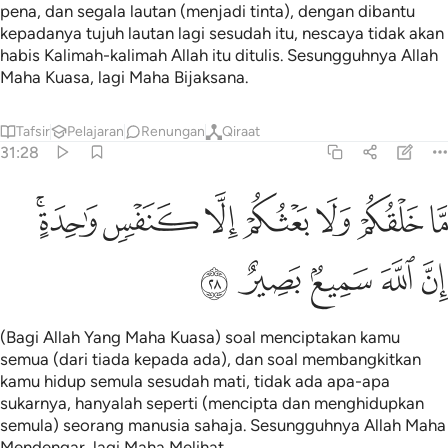
pena, dan segala lautan (menjadi tinta), dengan dibantu
kepadanya tujuh lautan lagi sesudah itu, nescaya tidak akan
habis Kalimah-kalimah Allah itu ditulis. Sesungguhnya Allah
Maha Kuasa, lagi Maha Bijaksana.
Tafsir
Pelajaran
Renungan
Qiraat
31:28
ﳙ
ﳚ
ﳛ
ﳜ
ﳝ
ﳞ
ا خلقكم ولا بعثكم الا كنفس واحدة ان الله سميع بصير ٢٨
ﳟﳠ
َّا خَلْقُكُمْ وَلَا بَعْثُكُمْ إِلَّا كَنَفْسٍۢ وَٰحِدَةٍ ۗ إِنَّ ٱللَّهَ سَمِيعٌۢ بَصِيرٌ ٢٨
ﳡ
ﳢ
ﳣ
ﳤ
ﳥ
(Bagi Allah Yang Maha Kuasa) soal menciptakan kamu
semua (dari tiada kepada ada), dan soal membangkitkan
kamu hidup semula sesudah mati, tidak ada apa-apa
sukarnya, hanyalah seperti (mencipta dan menghidupkan
semula) seorang manusia sahaja. Sesungguhnya Allah Maha
Mendengar, lagi Maha Melihat.