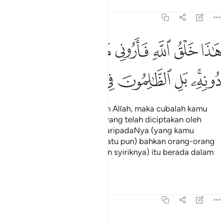
Tafsir
Pelajaran
Renungan
31:11
ﲸ
ﲹ
ﲺ
ﲻ
ﲼ
ﲽ
ﲾ
ﲿ
اذا خلق الله فاروني ماذا خلق الذين من دونه بل الظالمون في ضلال مبي
َـٰذَا خَلْقُ ٱللَّهِ فَأَرُونِى مَاذَا خَلَقَ ٱلَّذِينَ مِن دُونِهِۦ ۚ بَلِ ٱلظَّـٰلِمُونَ فِى 
ﳀﳁ
ﳂ
ﳃ
ﳄ
ﳅ
ﳆ
ﳇ
Ini (semuanya adalah) ciptaan Allah, maka cubalah kamu
tunjukkan kepadaKu apakah yang telah diciptakan oleh
makhluk-makhluk yang lain daripadaNya (yang kamu
sembah itu)? (Tidak ada sesuatu pun) bahkan orang-orang
yang zalim (dengan perbuatan syiriknya) itu berada dalam
kesesatan yang jelas nyata.
Tafsir
Pelajaran
Renungan
31:12