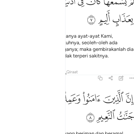
ﱻ
ﱼ
ﱽ
ﱾ
ﱿ
ﲀﲁ
ﲂ
ﲃ
ﲄ
ﲅ
Dan apabila dibacakan kepadanya ayat-ayat Kami,
berpalinglah dia dengan angkuhnya, seoleh-oleh ada
penyumbat pada kedua telinganya; maka gembirakanlah dia
dengan balasan azab yang tidak terperi sakitnya.
Tafsir
Pelajaran
Renungan
Qiraat
31:8
ﲆ
ﲇ
ﲈ
ﲉ
ن الذين امنوا وعملوا الصالحات لهم جنات النعيم ٨
ﲊ
ﲋ
ِنَّ ٱلَّذِينَ ءَامَنُوا۟ وَعَمِلُوا۟ ٱلصَّـٰلِحَـٰتِ لَهُمْ جَنَّـٰتُ ٱلنَّعِيمِ ٨
ﲌ
ﲍ
ﲎ
Sesungguhnya orang-orang yang beriman dan beramal