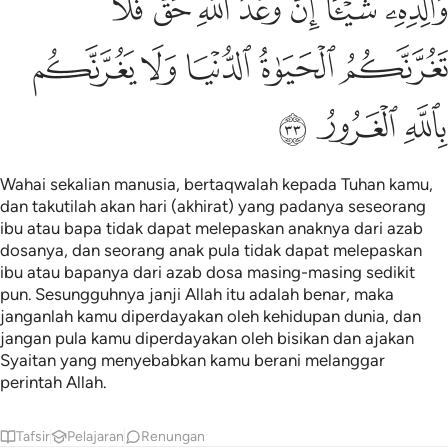
ﲪ
ﲫﲬ
ﲭ
ﲮ
ﲯ
ﲰﲱ
ﲲ
ﲳ
ﲴ
ﲵ
ﲶ
ﲷ
ﲸ
ﲹ
ﲺ
Wahai sekalian manusia, bertaqwalah kepada Tuhan kamu,
dan takutilah akan hari (akhirat) yang padanya seseorang
ibu atau bapa tidak dapat melepaskan anaknya dari azab
dosanya, dan seorang anak pula tidak dapat melepaskan
ibu atau bapanya dari azab dosa masing-masing sedikit
pun. Sesungguhnya janji Allah itu adalah benar, maka
janganlah kamu diperdayakan oleh kehidupan dunia, dan
jangan pula kamu diperdayakan oleh bisikan dan ajakan
Syaitan yang menyebabkan kamu berani melanggar
perintah Allah.
Tafsir
Pelajaran
Renungan