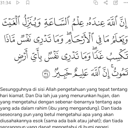
31:34
ﲻ
ﲼ
ﲽ
ﲾ
ﲿ
ﳀ
ﳁ
ن الله عنده علم الساعة وينزل الغيث ويعلم ما في الارحام وما تدري 
ِنَّ ٱللَّهَ عِندَهُۥ عِلْمُ ٱلسَّاعَةِ وَيُنَزِّلُ ٱلْغَيْثَ وَيَعْلَمُ مَا فِى ٱلْأَرْحَامِ ۖ 
ﳂ
ﳃ
ﳄ
ﳅﳆ
ﳇ
ﳈ
ﳉ
ﳊ
ﳋ
ﳌﳍ
ﳎ
ﳏ
ﳐ
ﳑ
ﳒ
ﳓﳔ
ﳕ
ﳖ
ﳗ
ﳘ
ﳙ
Sesungguhnya di sisi Allah pengetahuan yang tepat tentang
hari kiamat. Dan Dia lah jua yang menurunkan hujan, dan
yang mengetahui dengan sebenar-benarnya tentang apa
yang ada dalam rahim (ibu yang mengandung). Dan tiada
seseorang pun yang betul mengetahui apa yang akan
diusahakannya esok (sama ada baik atau jahat); dan tiada
seorangpun yang dapat mengetahui di bumi negeri