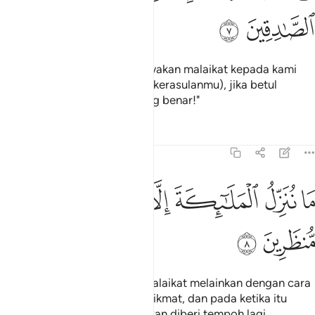
ﱻ
ﱼ
"Sepatutnya engkau membawakan malaikat kepada kami
(untuk menjadi saksi tentang kerasulanmu), jika betul
engkau dari orang-orang yang benar!"
Tafsir
Pelajaran
Renungan
15:8
ﱽ
ﱾ
ﱿ
ﲀ
ا ننزل الملايكة الا بالحق وما كانوا اذا منظرين ٨
ﲁ
ﲂ
ﲃ
ﲄ
َا نُنَزِّلُ ٱلْمَلَـٰٓئِكَةَ إِلَّا بِٱلْحَقِّ وَمَا كَانُوٓا۟ إِذًۭا مُّنظَرِينَ ٨
ﲅ
ﲆ
Tiadalah Kami menurunkan Malaikat melainkan dengan cara
yang sungguh layak dan berhikmat, dan pada ketika itu
mereka (yang ingkar) tidak akan diberi tempoh lagi.