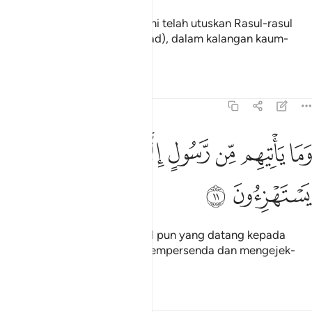
Dan demi sesungguhnya! Kami telah utuskan Rasul-rasul
sebelummu (wahai Muhammad), dalam kalangan kaum-
kaum yang telah lalu.
Tafsir
Pelajaran
Renungan
15:11
ﲗ
ﲘ
ﲙ
ﲚ
ﲛ
ما ياتيهم من رسول الا كانوا به يستهزيون ١١
ﲜ
ﲝ
َمَا يَأْتِيهِم مِّن رَّسُولٍ إِلَّا كَانُوا۟ بِهِۦ يَسْتَهْزِءُونَ ١١
ﲞ
ﲟ
Dan tiadalah seseorang Rasul pun yang datang kepada
mereka, melainkan mereka mempersenda dan mengejek-
ejeknya.
Tafsir
Pelajaran
Renungan