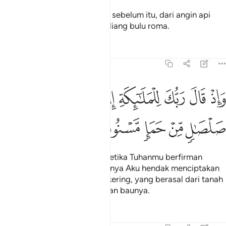
Dan jin pula, Kami jadikan dia sebelum itu, dari angin api
yang panasnya menyerap ke liang bulu roma.
Tafsir
Pelajaran
Renungan
15:28
ﲮ
ﲯ
ﲰ
ﲱ
ﲲ
ﲳ
ﲴ
ﲵ
اذ قال ربك للملايكة اني خالق بشرا من صلصال من حما مسنون ٢٨
َإِذْ قَالَ رَبُّكَ لِلْمَلَـٰٓئِكَةِ إِنِّى خَـٰلِقٌۢ بَشَرًۭا مِّن صَلْصَـٰلٍۢ مِّنْ حَمَإٍۢ 
ﲶ
ﲷ
ﲸ
ﲹ
ﲺ
Dan (ingatkanlah peristiwa) ketika Tuhanmu berfirman
kepada malaikat: "Sesungguhnya Aku hendak menciptakan
manusia dari tanah liat yang kering, yang berasal dari tanah
kental yang berubah warna dan baunya.
Tafsir
Pelajaran
Renungan