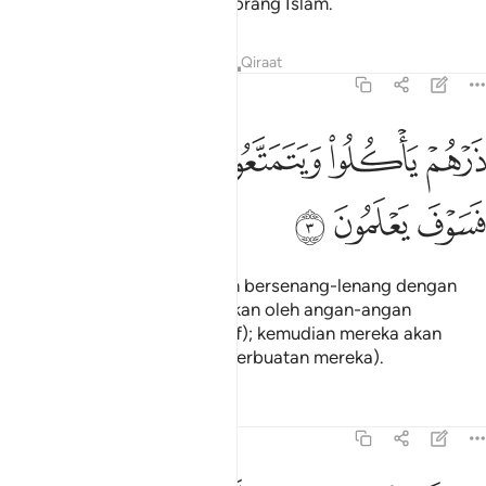
mereka telah menjadi orang-orang Islam.
Tafsir
Pelajaran
Renungan
Qiraat
15:3
ﱑ
ﱒ
ﱓ
رهم ياكلوا ويتمتعوا ويلههم الامل فسوف يعلمون ٣
ﱔ
ﱕﱖ
َرْهُمْ يَأْكُلُوا۟ وَيَتَمَتَّعُوا۟ وَيُلْهِهِمُ ٱلْأَمَلُ ۖ فَسَوْفَ يَعْلَمُونَ ٣
ﱗ
ﱘ
ﱙ
Biarkanlah mereka makan dan bersenang-lenang dengan
kemewahan dunia dan dilalaikan oleh angan-angan
(daripada bertaubat dan insaf); kemudian mereka akan
mengetahui kelak (bencana perbuatan mereka).
Tafsir
Pelajaran
Renungan
15:4