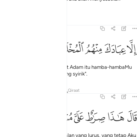
mereka semuanya,
Tafsir
Pelajaran
Renungan
15:40
ﱿ
ﲀ
لا عبادك منهم المخلصين ٤٠
ﲁ
ﲂ
ﲃ
ِلَّا عِبَادَكَ مِنْهُمُ ٱلْمُخْلَصِينَ ٤٠
"Kecuali di antara zuriat-zuriat Adam itu hamba-hambaMu
yang dibersihkan dari sebarang syirik".
Tafsir
Pelajaran
Renungan
Qiraat
15:41
ﲄ
ﲅ
ﲆ
ال هاذا صراط علي مستقيم ٤١
ﲇ
ﲈ
ﲉ
َالَ هَـٰذَا صِرَٰطٌ عَلَىَّ مُسْتَقِيمٌ ٤١
Allah berfirman: "Inilah satu jalan yang lurus, yang tetap Aku