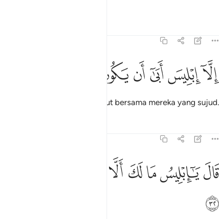
malaikat, semuanya sekali, -
Tafsir
Pelajaran
Renungan
15:31
ﳊ
ﳋ
ﳌ
ﳍ
لا ابليس ابى ان يكون مع الساجدين ٣١
ﳎ
ﳏ
ﳐ
ﳑ
ِلَّآ إِبْلِيسَ أَبَىٰٓ أَن يَكُونَ مَعَ ٱلسَّـٰجِدِينَ ٣١
Melainkan Iblis; ia enggan turut bersama mereka yang sujud.
Tafsir
Pelajaran
Renungan
15:32
ﱁ
ﱂ
ﱃ
ﱄ
ﱅ
ال يا ابليس ما لك الا تكون مع الساجدين ٣٢
ﱆ
ﱇ
ﱈ
َالَ يَـٰٓإِبْلِيسُ مَا لَكَ أَلَّا تَكُونَ مَعَ ٱلسَّـٰجِدِينَ ٣٢
ﱉ