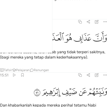
soleh).
Tafsir
Pelajaran
Renungan
15:50
ﳊ
ﳋ
ﳌ
ان عذابي هو العذاب الاليم ٥٠
ﳍ
ﳎ
ﳏ
َأَنَّ عَذَابِى هُوَ ٱلْعَذَابُ ٱلْأَلِيمُ ٥٠
Dan bahawa azabKu, ialah azab yang tidak terperi sakitnya,
(bagi mereka yang tetap dalam kederhakaannya).
Tafsir
Pelajaran
Renungan
15:51
ﳐ
ﳑ
نبيهم عن ضيف ابراهيم ٥١
ﳒ
ﳓ
ﳔ
َنَبِّئْهُمْ عَن ضَيْفِ إِبْرَٰهِيمَ ٥١
Dan khabarkanlah kepada mereka perihal tetamu Nabi