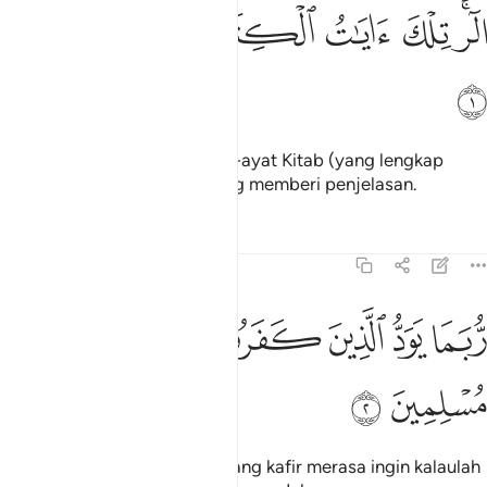
ﱁﱂ
ﱃ
ﱄ
لر تلك ايات الكتاب وقران مبين ١
ﱅ
ﱆ
ﱇ
لٓر ۚ تِلْكَ ءَايَـٰتُ ٱلْكِتَـٰبِ وَقُرْءَانٍۢ مُّبِينٍۢ ١
ﱈ
Alif, Laam, Raa'. Ini ialah ayat-ayat Kitab (yang lengkap
sempurna) dan Al-Quran yang memberi penjelasan.
Tafsir
Pelajaran
Renungan
15:2
ﱉ
ﱊ
ﱋ
بما يود الذين كفروا لو كانوا مسلمين ٢
ﱌ
ﱍ
ﱎ
ُّبَمَا يَوَدُّ ٱلَّذِينَ كَفَرُوا۟ لَوْ كَانُوا۟ مُسْلِمِينَ ٢
ﱏ
ﱐ
Ada masanya orang-orang yang kafir merasa ingin kalaulah