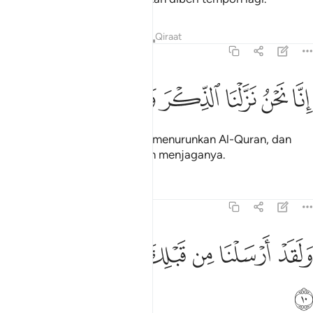
Tafsir
Pelajaran
Renungan
Qiraat
15:9
ﲇ
ﲈ
ﲉ
ﲊ
نا نحن نزلنا الذكر وانا له لحافظون ٩
ﲋ
ﲌ
ﲍ
ﲎ
ِنَّا نَحْنُ نَزَّلْنَا ٱلذِّكْرَ وَإِنَّا لَهُۥ لَحَـٰفِظُونَ ٩
Sesungguhnya Kamilah yang menurunkan Al-Quran, dan
Kamilah yang memelihara dan menjaganya.
Tafsir
Pelajaran
Renungan
15:10
ﲏ
ﲐ
ﲑ
لقد ارسلنا من قبلك في شيع الاولين ١٠
ﲒ
ﲓ
ﲔ
ﲕ
َلَقَدْ أَرْسَلْنَا مِن قَبْلِكَ فِى شِيَعِ ٱلْأَوَّلِينَ ١٠
ﲖ