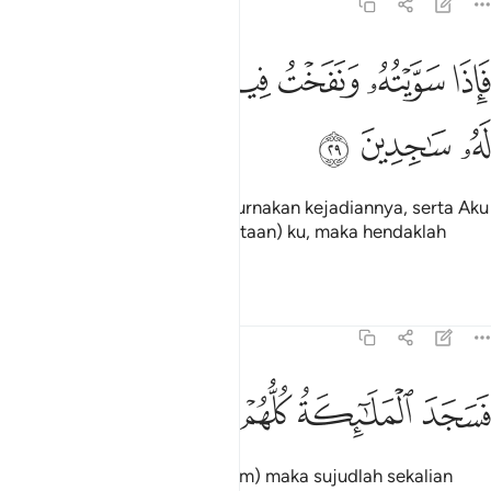
15:29
ﲻ
ﲼ
ﲽ
ﲾ
ﲿ
اذا سويته ونفخت فيه من روحي فقعوا له ساجدين ٢٩
ﳀ
ﳁ
َإِذَا سَوَّيْتُهُۥ وَنَفَخْتُ فِيهِ مِن رُّوحِى فَقَعُوا۟ لَهُۥ سَـٰجِدِينَ ٢٩
ﳂ
ﳃ
ﳄ
"Kemudian apabila Aku sempurnakan kejadiannya, serta Aku
tiupkan padanya roh dari (ciptaan) ku, maka hendaklah
kamu sujud kepadanya.
Tafsir
Pelajaran
Renungan
15:30
ﳅ
ﳆ
سجد الملايكة كلهم اجمعون ٣٠
ﳇ
ﳈ
ﳉ
َسَجَدَ ٱلْمَلَـٰٓئِكَةُ كُلُّهُمْ أَجْمَعُونَ ٣٠
(Setelah selesai kejadian Adam) maka sujudlah sekalian