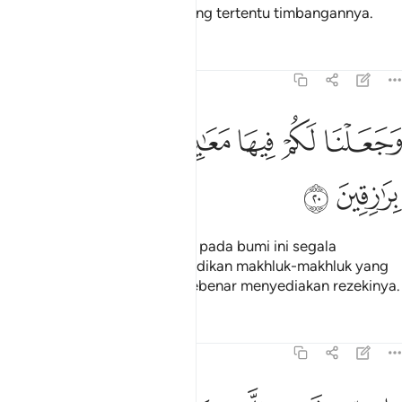
padanya tiap-tiap sesuatu yang tertentu timbangannya.
Tafsir
Pelajaran
Renungan
15:20
ﱣ
ﱤ
ﱥ
ﱦ
جعلنا لكم فيها معايش ومن لستم له برازقين ٢٠
ﱧ
ﱨ
ﱩ
َجَعَلْنَا لَكُمْ فِيهَا مَعَـٰيِشَ وَمَن لَّسْتُمْ لَهُۥ بِرَٰزِقِينَ ٢٠
ﱪ
ﱫ
Dan Kami jadikan untuk kamu pada bumi ini segala
keperluan hidup, juga Kami jadikan makhluk-makhluk yang
kamu bukanlah orang yang sebenar menyediakan rezekinya.
Tafsir
Pelajaran
Renungan
15:21
ان من شيء الا عندنا خزاينه وما ننزله الا بقدر معلوم ٢١