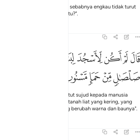
Allah berfirman: Hai Iblis, apa sebabnya engkau tidak turut
bersama mereka yang sujud itu?".
Tafsir
Pelajaran
Renungan
15:33
ﱊ
ﱋ
ﱌ
ﱍ
ﱎ
ﱏ
ال لم اكن لاسجد لبشر خلقته من صلصال من حما مسنون ٣٣
ﱐ
َالَ لَمْ أَكُن لِّأَسْجُدَ لِبَشَرٍ خَلَقْتَهُۥ مِن صَلْصَـٰلٍۢ مِّنْ حَمَإٍۢ مَّسْنُونٍۢ ٣
ﱑ
ﱒ
ﱓ
ﱔ
ﱕ
Iblis menjawab: "Aku tidak patut sujud kepada manusia
yang Engkau jadikan dia dari tanah liat yang kering, yang
berasal dari tanah kental yang berubah warna dan baunya".
Tafsir
Pelajaran
Renungan
15:34