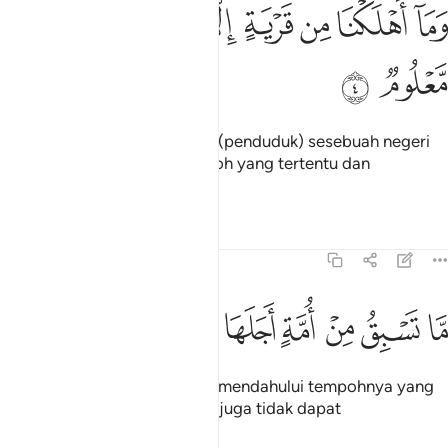
ﱚ
ﱛ
ﱜ
ﱝ
ﱞ
ما اهلكنا من قرية الا ولها كتاب معلوم ٤
ﱟ
ﱠ
َمَآ أَهْلَكْنَا مِن قَرْيَةٍ إِلَّا وَلَهَا كِتَابٌۭ مَّعْلُومٌۭ ٤
ﱡ
ﱢ
Dan tiadalah Kami binasakan (penduduk) sesebuah negeri
melainkan ada baginya tempoh yang tertentu dan
termaklum.
Tafsir
Pelajaran
Renungan
15:5
ﱣ
ﱤ
ﱥ
ﱦ
ﱧ
ا تسبق من امة اجلها وما يستاخرون ٥
ﱨ
ﱩ
ﱪ
َّا تَسْبِقُ مِنْ أُمَّةٍ أَجَلَهَا وَمَا يَسْتَـْٔخِرُونَ ٥
Sesuatu umat itu tidak dapat mendahului tempohnya yang
telah ditentukan, dan mereka juga tidak dapat
mengundurkannya.