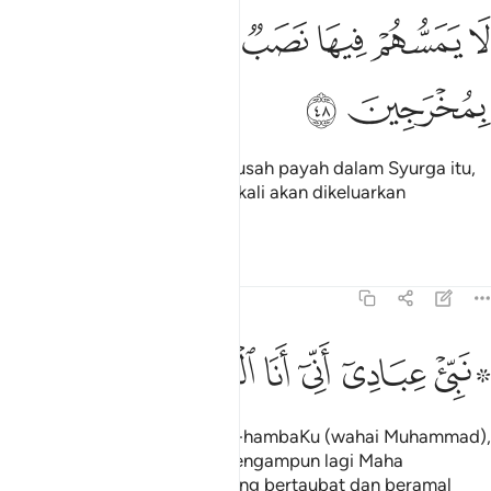
ﲹ
ﲺ
ﲻ
ﲼ
ا يمسهم فيها نصب وما هم منها بمخرجين ٤٨
ﲽ
ﲾ
ﲿ
َا يَمَسُّهُمْ فِيهَا نَصَبٌۭ وَمَا هُم مِّنْهَا بِمُخْرَجِينَ ٤٨
ﳀ
ﳁ
Mereka tidak akan disentuh susah payah dalam Syurga itu,
dan mereka pula tidak sekali-kali akan dikeluarkan
daripadanya.
Tafsir
Pelajaran
Renungan
15:49
ﳂﳃ
ﳄ
ﳅ
ﳆ
۞ بي عبادي اني انا الغفور الرحيم ٤٩
ﳇ
ﳈ
ﳉ
۞ َبِّئْ عِبَادِىٓ أَنِّىٓ أَنَا ٱلْغَفُورُ ٱلرَّحِيمُ ٤٩
Khabarkanlah kepada hamba-hambaKu (wahai Muhammad),
bahawa Akulah Yang Maha Pengampun lagi Maha
Mengasihani (bagi mereka yang bertaubat dan beramal