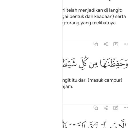
Dan demi sesungguhnya! Kami telah menjadikan di langit:
bintang-bintang (yang berbagai bentuk dan keadaan) serta
kami hiasi langit itu bagi orang-orang yang melihatnya.
Tafsir
Pelajaran
Renungan
15:17
ﱉ
ﱊ
ﱋ
حفظناها من كل شيطان رجيم ١٧
ﱌ
ﱍ
ﱎ
َحَفِظْنَـٰهَا مِن كُلِّ شَيْطَـٰنٍۢ رَّجِيمٍ ١٧
Dan Kami pelihara (urusan) langit itu dari (masuk campur)
tiap-tiap Syaitan yang kena rejam.
Tafsir
Pelajaran
Renungan
15:18
ﱏ
ﱐ
ﱑ
ﱒ
لا من استرق السمع فاتبعه شهاب مبين ١٨
ﱓ
ﱔ
ﱕ
ِلَّا مَنِ ٱسْتَرَقَ ٱلسَّمْعَ فَأَتْبَعَهُۥ شِهَابٌۭ مُّبِينٌۭ ١٨