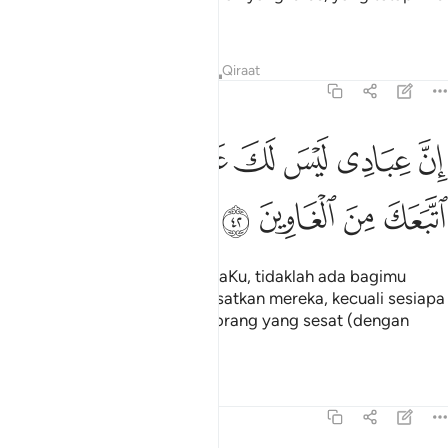
memeliharanya.
Tafsir
Pelajaran
Renungan
Qiraat
15:42
ﲊ
ﲋ
ﲌ
ﲍ
ﲎ
ﲏ
ن عبادي ليس لك عليهم سلطان الا من اتبعك من الغاوين ٤٢
ﲐ
ﲑ
ِنَّ عِبَادِى لَيْسَ لَكَ عَلَيْهِمْ سُلْطَـٰنٌ إِلَّا مَنِ ٱتَّبَعَكَ مِنَ ٱلْغَاوِينَ ٢
ﲒ
ﲓ
ﲔ
ﲕ
"Sesungguhnya hamba-hambaKu, tidaklah ada bagimu
sebarang kuasa untuk menyesatkan mereka, kecuali sesiapa
yang menurutmu dari orang-orang yang sesat (dengan
pilihannya sendiri).
Tafsir
Pelajaran
Renungan
15:43