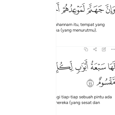
ﲖ
ﲗ
ان جهنم لموعدهم اجمعين ٤٣
ﲘ
ﲙ
ﲚ
َإِنَّ جَهَنَّمَ لَمَوْعِدُهُمْ أَجْمَعِينَ ٤٣
"Dan sesungguhnya neraka Jahannam itu, tempat yang
dijanjikan bagi sekalian mereka (yang menurutmu).
Tafsir
Pelajaran
Renungan
15:44
ﲛ
ﲜ
ﲝ
ﲞ
ها سبعة ابواب لكل باب منهم جزء مقسوم ٤٤
ﲟ
ﲠ
ﲡ
َهَا سَبْعَةُ أَبْوَٰبٍۢ لِّكُلِّ بَابٍۢ مِّنْهُمْ جُزْءٌۭ مَّقْسُومٌ ٤٤
ﲢ
ﲣ
"Ia mempunyai tujuh pintu; bagi tiap-tiap sebuah pintu ada
bahagian yang tertentu dari mereka (yang sesat dan
menyesatkan itu)".