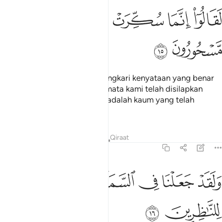
ﲸ
ﲹ
ﲺ
ﲻ
قالوا انما سكرت ابصارنا بل نحن قوم مسحورون ١٥
ﲼ
ﲽ
ﲾ
َقَالُوٓا۟ إِنَّمَا سُكِّرَتْ أَبْصَـٰرُنَا بَلْ نَحْنُ قَوْمٌۭ مَّسْحُورُونَ ١٥
ﲿ
ﳀ
Tentulah mereka akan (mengingkari kenyataan yang benar
itu dengan) berkata: "Hanya mata kami telah disilapkan
penglihatannya bahkan kami adalah kaum yang telah
disihirkan (oleh Muhammad)".
Tafsir
Pelajaran
Renungan
Qiraat
15:16
ﱁ
ﱂ
ﱃ
ﱄ
لقد جعلنا في السماء بروجا وزيناها للناظرين ١٦
ﱅ
ﱆ
َلَقَدْ جَعَلْنَا فِى ٱلسَّمَآءِ بُرُوجًۭا وَزَيَّنَّـٰهَا لِلنَّـٰظِرِينَ ١٦
ﱇ
ﱈ