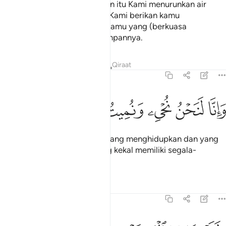
pemindah benih; maka dengan itu Kami menurunkan air
(hujan) dari langit, kemudian Kami berikan kamu
meminumnya; dan bukanlah kamu yang (berkuasa
menurunkannya atau) menyimpannya.
Tafsir
Pelajaran
Renungan
Qiraat
15:23
ﲅ
ﲆ
ﲇ
انا لنحن نحيي ونميت ونحن الوارثون ٢٣
ﲈ
ﲉ
ﲊ
ﲋ
َإِنَّا لَنَحْنُ نُحْىِۦ وَنُمِيتُ وَنَحْنُ ٱلْوَٰرِثُونَ ٢٣
Dan sesungguhnya Kamilah yang menghidupkan dan yang
mematikan, dan Kamilah yang kekal memiliki segala-
galanya.
Tafsir
Pelajaran
Renungan
15:24
لقد علمنا المستقدمين منكم ولقد علمنا المستاخرين ٢٤