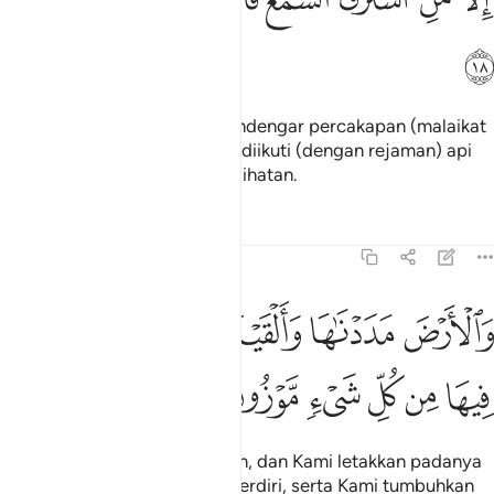
ﱖ
Kecuali Syaitan yang curi mendengar percakapan (malaikat
di langit), maka ia diburu dan diikuti (dengan rejaman) api
yang menyala, yang nyata kelihatan.
Tafsir
Pelajaran
Renungan
15:19
ﱗ
ﱘ
ﱙ
ﱚ
ﱛ
الارض مددناها والقينا فيها رواسي وانبتنا فيها من كل شيء موزون ١٩
ﱜ
َٱلْأَرْضَ مَدَدْنَـٰهَا وَأَلْقَيْنَا فِيهَا رَوَٰسِىَ وَأَنۢبَتْنَا فِيهَا مِن كُلِّ شَىْءٍۢ مَّوْز
ﱝ
ﱞ
ﱟ
ﱠ
ﱡ
ﱢ
Dan bumi ini Kami bentangkan, dan Kami letakkan padanya
gunung-ganang yang kukuh terdiri, serta Kami tumbuhkan