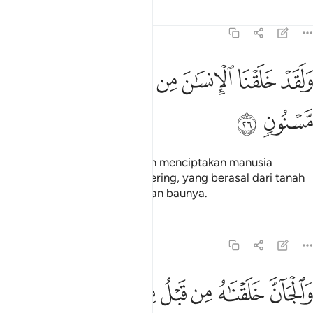
Tafsir
Pelajaran
Renungan
15:26
ﲝ
ﲞ
ﲟ
ﲠ
لقد خلقنا الانسان من صلصال من حما مسنون ٢٦
ﲡ
ﲢ
ﲣ
َلَقَدْ خَلَقْنَا ٱلْإِنسَـٰنَ مِن صَلْصَـٰلٍۢ مِّنْ حَمَإٍۢ مَّسْنُونٍۢ ٢٦
ﲤ
ﲥ
Dan sesungguhnya Kami telah menciptakan manusia
(Adam) dari tanah liat yang kering, yang berasal dari tanah
kental yang berubah warna dan baunya.
Tafsir
Pelajaran
Renungan
15:27
ﲦ
ﲧ
ﲨ
ﲩ
الجان خلقناه من قبل من نار السموم ٢٧
ﲪ
ﲫ
ﲬ
ﲭ
َٱلْجَآنَّ خَلَقْنَـٰهُ مِن قَبْلُ مِن نَّارِ ٱلسَّمُومِ ٢٧