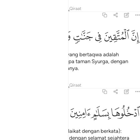
Tafsir
Pelajaran
Renungan
Qiraat
15:45
ﲤ
ﲥ
ﲦ
ن المتقين في جنات وعيون ٤٥
ﲧ
ﲨ
ﲩ
ِنَّ ٱلْمُتَّقِينَ فِى جَنَّـٰتٍۢ وَعُيُونٍ ٤٥
Sesungguhnya orang-orang yang bertaqwa adalah
ditempatkan di dalam beberapa taman Syurga, dengan
matair-matair terpancar padanya.
Tafsir
Pelajaran
Renungan
Qiraat
15:46
ﲪ
دخلوها بسلام امنين ٤٦
ﲫ
ﲬ
ﲭ
دْخُلُوهَا بِسَلَـٰمٍ ءَامِنِينَ ٤٦
(Mereka dipersilakan oleh malaikat dengan berkata):
"Masuklah kamu ke dalamnya dengan selamat sejahtera