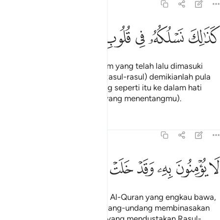
15:12
ﲠ
ﲡ
ﲢ
ذالك نسلكه في قلوب المجرمين ١٢
ﲣ
ﲤ
ﲥ
َذَٰلِكَ نَسْلُكُهُۥ فِى قُلُوبِ ٱلْمُجْرِمِينَ ١٢
(Sebagaimana hati kaum-kaum yang telah lalu dimasuki
perasaan mempersendakan Rasul-rasul) demikianlah pula
Kami masukkan perasaan yang seperti itu ke dalam hati
orang-orang yang berdosa (yang menentangmu).
Tafsir
Pelajaran
Renungan
15:13
ﲦ
ﲧ
ﲨ
ﲩ
ا يومنون به وقد خلت سنة الاولين ١٣
ﲪ
ﲫ
ﲬ
ﲭ
َا يُؤْمِنُونَ بِهِۦ ۖ وَقَدْ خَلَتْ سُنَّةُ ٱلْأَوَّلِينَ ١٣
Mereka tidak percaya kepada Al-Quran yang engkau bawa,
padahal telahpun berlaku undang-undang membinasakan
orang-orang yang telah lalu (yang mendustakan Rasul-