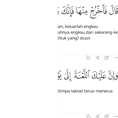
ﱖ
ﱗ
ﱘ
ال فاخرج منها فانك رجيم ٣٤
ﱙ
ﱚ
ﱛ
َالَ فَٱخْرُجْ مِنْهَا فَإِنَّكَ رَجِيمٌۭ ٣٤
Allah berfirman: "Kalau demikian, keluarlah engkau
daripadanya, kerana sesungguhnya engkau dari sekarang ke
masa depan adalah (satu makhluk yang) diusir.
Tafsir
Pelajaran
Renungan
15:35
ﱜ
ﱝ
ﱞ
ان عليك اللعنة الى يوم الدين ٣٥
ﱟ
ﱠ
ﱡ
ﱢ
َإِنَّ عَلَيْكَ ٱللَّعْنَةَ إِلَىٰ يَوْمِ ٱلدِّينِ ٣٥
"Dan sesungguhnya engkau ditimpa laknat terus-menerus
hingga ke hari kiamat".
Tafsir
Pelajaran
Renungan
15:36