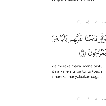
rasulnya).
Tafsir
Pelajaran
Renungan
15:14
ﲮ
ﲯ
ﲰ
ﲱ
ﲲ
ﲳ
لو فتحنا عليهم بابا من السماء فظلوا فيه يعرجون ١٤
ﲴ
ﲵ
َلَوْ فَتَحْنَا عَلَيْهِم بَابًۭا مِّنَ ٱلسَّمَآءِ فَظَلُّوا۟ فِيهِ يَعْرُجُونَ ١٤
ﲶ
ﲷ
Dan kalau Kami bukakan kepada mereka mana-mana pintu
langit, kemudian mereka dapat naik melalui pintu itu (pada
siang hari yang membolehkan mereka menyaksikan segala
kenyataan yang ada):
Tafsir
Pelajaran
Renungan
15:15