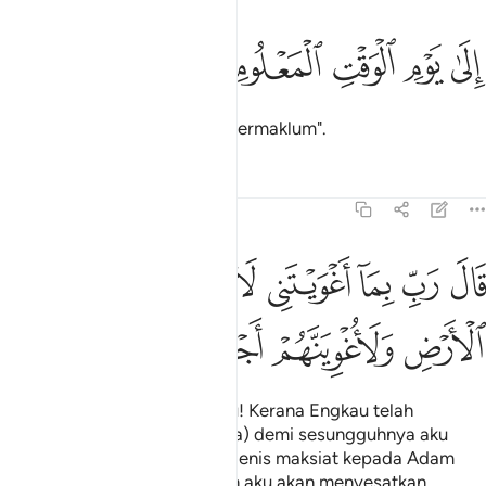
ﱯ
ﱰ
ﱱ
لى يوم الوقت المعلوم ٣٨
ﱲ
ﱳ
ِلَىٰ يَوْمِ ٱلْوَقْتِ ٱلْمَعْلُومِ ٣٨
"Hingga ke hari - masa yang termaklum".
Tafsir
Pelajaran
Renungan
15:39
ﱴ
ﱵ
ﱶ
ﱷ
ﱸ
ﱹ
ﱺ
ال رب بما اغويتني لازينن لهم في الارض ولاغوينهم اجمعين ٣٩
َالَ رَبِّ بِمَآ أَغْوَيْتَنِى لَأُزَيِّنَنَّ لَهُمْ فِى ٱلْأَرْضِ وَلَأُغْوِيَنَّهُمْ أَجْمَعِينَ ٣٩
ﱻ
ﱼ
ﱽ
ﱾ
Iblis berkata: " Wahai Tuhanku! Kerana Engkau telah
menjadikan daku sesat, (maka) demi sesungguhnya aku
akan memperelokkan segala jenis maksiat kepada Adam
dan zuriatnya di dunia ini, dan aku akan menyesatkan