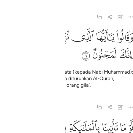
Tafsir
Pelajaran
Renungan
15:6
ﱫ
ﱬ
ﱭ
ﱮ
قالوا يا ايها الذي نزل عليه الذكر انك لمجنون ٦
ﱯ
ﱰ
َقَالُوا۟ يَـٰٓأَيُّهَا ٱلَّذِى نُزِّلَ عَلَيْهِ ٱلذِّكْرُ إِنَّكَ لَمَجْنُونٌۭ ٦
ﱱ
ﱲ
ﱳ
Dan mereka yang ingkar berkata (kepada Nabi Muhammad):
"Wahai orang yang kepadanya diturunkan Al-Quran,
sesungguhnya engkau adalah orang gila".
Tafsir
Pelajaran
Renungan
15:7
ﱴ
ﱵ
ﱶ
ﱷ
ﱸ
و ما تاتينا بالملايكة ان كنت من الصادقين ٧
ﱹ
ﱺ
َّوْ مَا تَأْتِينَا بِٱلْمَلَـٰٓئِكَةِ إِن كُنتَ مِنَ ٱلصَّـٰدِقِينَ ٧