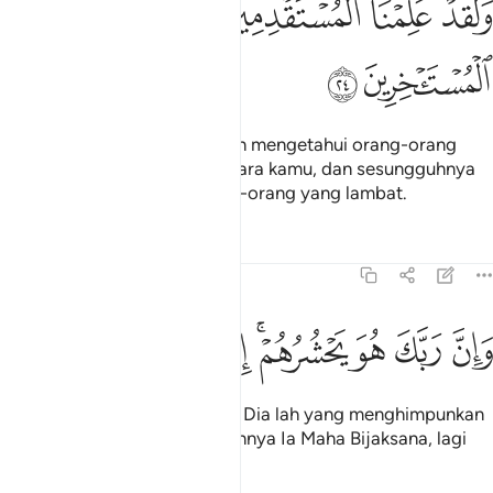
ﲌ
ﲍ
ﲎ
ﲏ
ﲐ
ﲑ
َلَقَدْ عَلِمْنَا ٱلْمُسْتَقْدِمِينَ مِنكُمْ وَلَقَدْ عَلِمْنَا ٱلْمُسْتَـْٔخِرِينَ ٢٤
ﲒ
ﲓ
Dan sesungguhnya Kami telah mengetahui orang-orang
yang segera (berbakti) di antara kamu, dan sesungguhnya
Kami telah mengetahui orang-orang yang lambat.
Tafsir
Pelajaran
Renungan
15:25
ﲔ
ﲕ
ﲖ
ﲗﲘ
ان ربك هو يحشرهم انه حكيم عليم ٢٥
ﲙ
ﲚ
ﲛ
ﲜ
َإِنَّ رَبَّكَ هُوَ يَحْشُرُهُمْ ۚ إِنَّهُۥ حَكِيمٌ عَلِيمٌۭ ٢٥
Dan sesungguhnya Tuhanmu, Dia lah yang menghimpunkan
mereka semuanya; sesungguhnya Ia Maha Bijaksana, lagi
Maha Mengetahui.