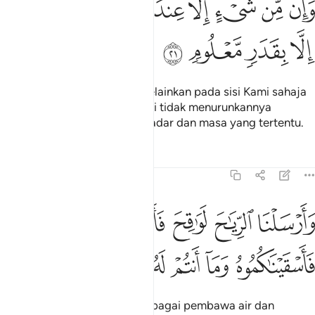
ﱬ
ﱭ
ﱮ
ﱯ
ﱰ
ﱱ
ﱲ
ﱳ
َإِن مِّن شَىْءٍ إِلَّا عِندَنَا خَزَآئِنُهُۥ وَمَا نُنَزِّلُهُۥٓ إِلَّا بِقَدَرٍۢ مَّعْلُومٍۢ ٢١
ﱴ
ﱵ
ﱶ
ﱷ
Dan tidak ada sesuatupun melainkan pada sisi Kami sahaja
perbendaharaannya dan Kami tidak menurunkannya
melainkan dengan menurut kadar dan masa yang tertentu.
Tafsir
Pelajaran
Renungan
15:22
ﱸ
ﱹ
ﱺ
ﱻ
ﱼ
ﱽ
ﱾ
ارسلنا الرياح لواقح فانزلنا من السماء ماء فاسقيناكموه وما انتم له بخاز
َأَرْسَلْنَا ٱلرِّيَـٰحَ لَوَٰقِحَ فَأَنزَلْنَا مِنَ ٱلسَّمَآءِ مَآءًۭ فَأَسْقَيْنَـٰكُمُوهُ وَمَآ أَنتُمْ لَهُۥ بِخَـٰ
ﱿ
ﲀ
ﲁ
ﲂ
ﲃ
ﲄ
Dan Kami hantarkan angin sebagai pembawa air dan