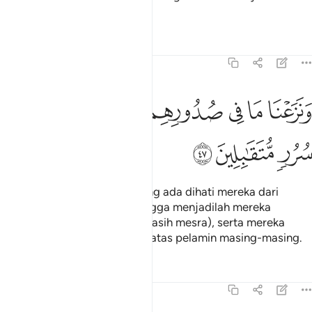
serta beroleh aman".
Tafsir
Pelajaran
Renungan
15:47
ﲮ
ﲯ
ﲰ
ﲱ
ﲲ
ﲳ
نزعنا ما في صدورهم من غل اخوانا على سرر متقابلين ٤٧
ﲴ
ﲵ
َنَزَعْنَا مَا فِى صُدُورِهِم مِّنْ غِلٍّ إِخْوَٰنًا عَلَىٰ سُرُرٍۢ مُّتَقَـٰبِلِينَ ٤٧
ﲶ
ﲷ
ﲸ
Dan Kami cabut akan apa yang ada dihati mereka dari
perasaan hasad dengki sehingga menjadilah mereka
bersaudara (dalam suasana kasih mesra), serta mereka
duduk berhadap-hadapan di atas pelamin masing-masing.
Tafsir
Pelajaran
Renungan
15:48