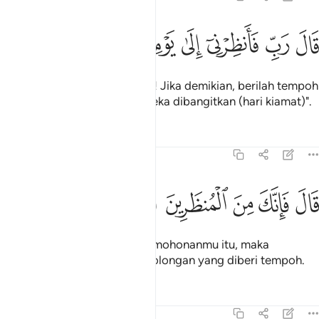
ﱣ
ﱤ
ﱥ
ﱦ
ال رب فانظرني الى يوم يبعثون ٣٦
ﱧ
ﱨ
ﱩ
َالَ رَبِّ فَأَنظِرْنِىٓ إِلَىٰ يَوْمِ يُبْعَثُونَ ٣٦
Iblis berkata:" Wahai Tuhanku! Jika demikian, berilah tempoh
kepadaku hingga ke hari mereka dibangitkan (hari kiamat)".
Tafsir
Pelajaran
Renungan
15:37
ﱪ
ﱫ
ﱬ
ال فانك من المنظرين ٣٧
ﱭ
ﱮ
َالَ فَإِنَّكَ مِنَ ٱلْمُنظَرِينَ ٣٧
Allah berfirman: "Dengan permohonanmu itu, maka
sesungguhnya engkau dari golongan yang diberi tempoh.
Tafsir
Pelajaran
Renungan
15:38