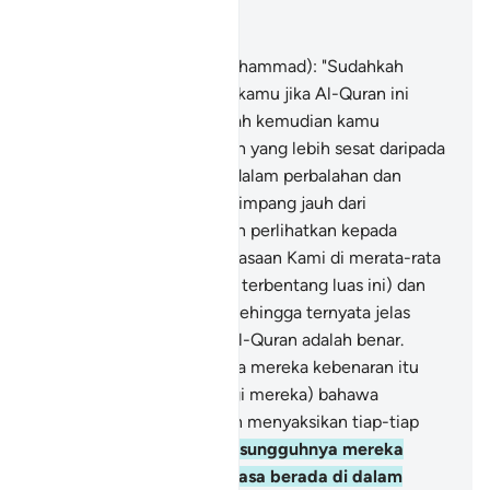
Baca dalam Konteks
Bab 41, Halaman 482, Juz 25
52
.
Katakanlah (wahai Muhammad): "Sudahkah
nampak baiknya keadaan kamu jika Al-Quran ini
(yang datangnya) dari Allah kemudian kamu
mengingkarinya? Siapakah yang lebih sesat daripada
orang yang tetap berada dalam perbalahan dan
pertentangan, yang menyimpang jauh dari
kebenaran?"
53
.
Kami akan perlihatkan kepada
mereka tanda-tanda kekuasaan Kami di merata-rata
tempat (dalam alam yang terbentang luas ini) dan
pada diri mereka sendiri, sehingga ternyata jelas
kepada mereka bahawa Al-Quran adalah benar.
Belumkah ternyata kepada mereka kebenaran itu
dan belumkah cukup (bagi mereka) bahawa
Tuhanmu mengetahui dan menyaksikan tiap-tiap
sesuatu?
54
.
Ingatlah! Sesungguhnya mereka
(yang kufur ingkar) sentiasa berada di dalam