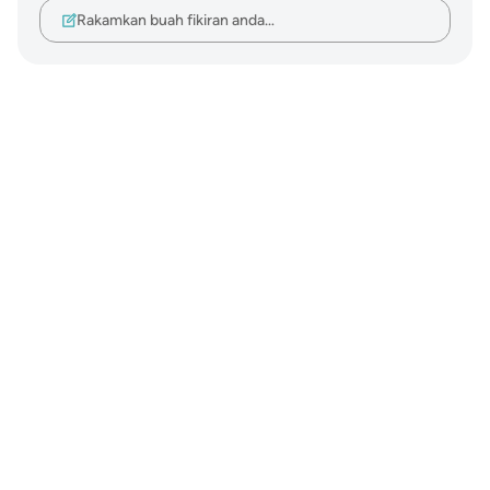
Rakamkan buah fikiran anda…
Notes
placeholders
close