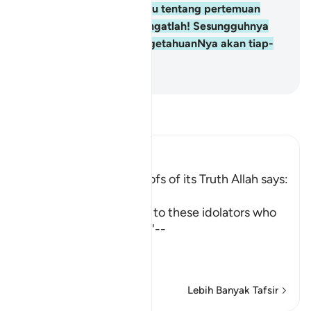
keadaan syak - ragu-ragu tentang pertemuan
dengan Tuhan mereka. Ingatlah! Sesungguhnya
Allah Maha Meliputi pengetahuanNya akan tiap-
tiap sesuatu.
-
Abdullah Muhammad Basmeih
Baca Tafsir
Ibn Kathir (Abridged)
The Qur'an and the Proofs of its Truth Allah says:
قُلْ
(Say) -- `O Muhammad, to these idolators who
disbelieve in the Qur'an'--
أَرَءَيْتُمْ إِن كَانَ
(T
…
Baca Lagi
Lebih Banyak Tafsir