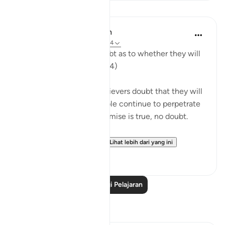
Pelajaran
In the Shade of the Quran
31 minggu lalu
·
Rujukan
ayat 41:54
"They are certainly in doubt as to whether they will
meet their Lord." (Verse 54)
It is because of the unbelievers doubt that they will
meet their Lord that people continue to perpetrate
what they do. Yet the promise is true, no doubt.
"Most certainly, He en...
Lihat lebih dari yang ini
0
0
Baca Lagi Pelajaran
Refleksi