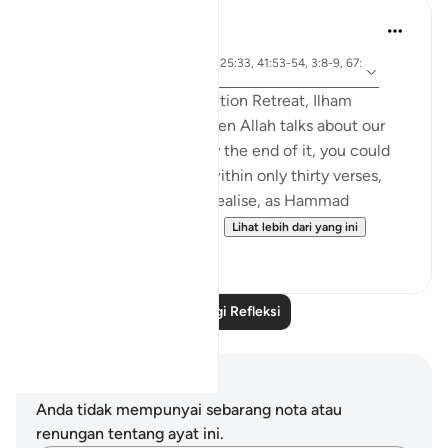
Sirotum Daud
5 minggu lalu
·
surah 67 dan ayat 25:20, 25:33, 41:53-54, 3:8-9, 67:
Rujukan
19
In the most recent Reflection Retreat, Ilham
Aminpointed out how often Allah talks about our
sight in Surah Al-Mulk. By the end of it, you could
count around ten times within only thirty verses,
even more so when you realise, as Hammad
Fahimpoints out, that Al...
Lihat lebih dari yang ini
11
2
Baca Lagi Refleksi
Nota dan Refleksi
Anda tidak mempunyai sebarang nota atau
renungan tentang ayat ini.