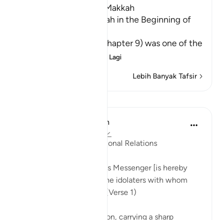
Which was revealed in Makkah
Why there is no Basmalah in the Beginning of
This Surah
This honorable Surah (chapter 9) was one of the
last Surahs to be r
…
Baca Lagi
Lebih Banyak Tafsir
Pelajaran
In the Shade of the Quran
31 minggu lalu
·
Rujukan
ayat 9:1
The Principles of International Relations
"Disavowal by God and His Messenger [is hereby
announced] to those of the idolaters with whom
you have made a treaty." (Verse 1)
This is a general declaration, carrying a sharp