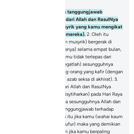
Bab 9, Halaman 187, Juz 10
1
.
(Ini adalah) pemutusan tanggungjawab
(pembatalan perjanjian) dari Allah dan RasulNya
terhadap kaum kafir musyrik yang kamu mengikat
perjanjian setia (dengan mereka).
2
.
Oleh itu
hendaklah kamu (hai kaum musyrik) bergerak di
muka bumi (dengan bebasnya) selama empat bulan,
dan ketahuilah bahawa kamu tidak terlepas dari
(azab seksa) Allah. Dan (ingatlah) sesungguhnya
Allah akan menghina orang-orang yang kafir (dengan
bala bencana di dunia dan azab seksa di akhirat).
3
.
Dan inilah perisytiharan dari Allah dan RasulNya
kepada umat manusia, (diisytiharkan) pada Hari Raya
Haji yang terbesar, bahawa sesungguhnya Allah dan
RasulNya memutuskan tanggungjawab terhadap
orang-orang musyrik; oleh itu jika kamu (wahai kaum
musyrik) bertaubat (dari kufur) maka yang demikian
adalah baik bagi kamu; dan jika kamu berpaling